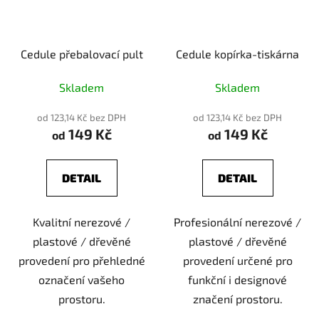
Cedule přebalovací pult
Cedule kopírka-tiskárna
Skladem
Skladem
od 123,14 Kč bez DPH
od 123,14 Kč bez DPH
149 Kč
149 Kč
od
od
DETAIL
DETAIL
Kvalitní nerezové /
Profesionální nerezové /
plastové / dřevěné
plastové / dřevěné
provedení pro přehledné
provedení určené pro
označení vašeho
funkční i designové
prostoru.
značení prostoru.