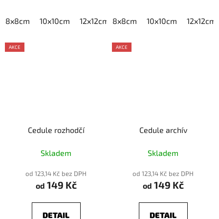
8x8cm
10x10cm
12x12cm
8x8cm
15x15cm
10x10cm
20x20cm
12x12cm
AKCE
AKCE
Cedule rozhodčí
Cedule archív
Skladem
Skladem
od 123,14 Kč bez DPH
od 123,14 Kč bez DPH
149 Kč
149 Kč
od
od
DETAIL
DETAIL