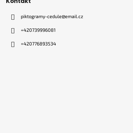
Kontakt
piktogramy-cedule
@
email.cz
+420739996081
+420776893534