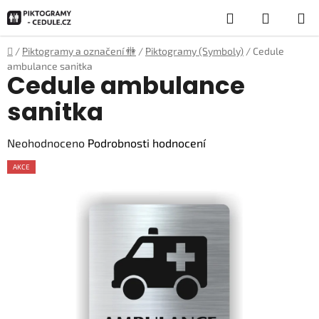
Přejít
Hledat
NÁKUP
na
obsah
KOŠÍK
Domů
/
Piktogramy a označení 🚻
/
Piktogramy (Symboly)
/
Cedule
ambulance sanitka
Cedule ambulance
sanitka
Průměrné
Neohodnoceno
Podrobnosti hodnocení
hodnocení
AKCE
produktu
je
0,0
z
5
hvězdiček.