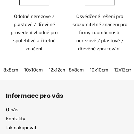
Odolné nerezové /
Osvědčené řešení pro
plastové / dřevěné
srozumitelné značení pro
provedení vhodné pro
firmy i domácnosti,
spolehlivé a čitelné
nerezové / plastové /
značení.
dřevěné zpracování.
8x8cm
10x10cm
12x12cm
8x8cm
15x15cm
10x10cm
20x20cm
12x12cm
Z
á
Informace pro vás
p
a
O nás
t
Kontakty
í
Jak nakupovat