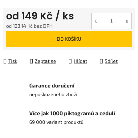
od
149 Kč
/ ks
od
123,14 Kč
bez DPH
Měrná cena:
DO KOŠÍKU
Tisk
Zeptat se
Hlídat
Sdílet
Garance doručení
nepoškozeného zboží
Více jak 1000 piktogramů a cedulí
69 000 variant produktů