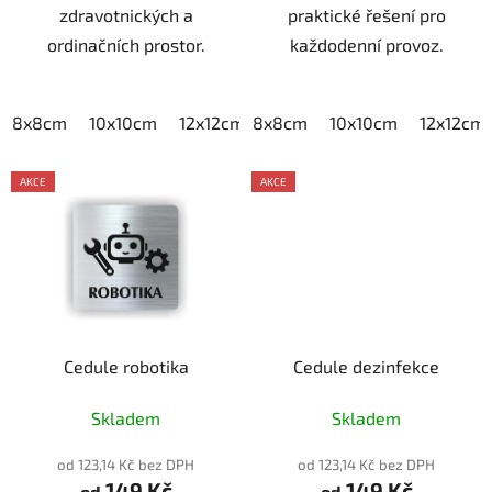
zdravotnických a
praktické řešení pro
ordinačních prostor.
každodenní provoz.
8x8cm
10x10cm
12x12cm
8x8cm
15x15cm
10x10cm
20x20cm
12x12cm
AKCE
AKCE
Cedule robotika
Cedule dezinfekce
Skladem
Skladem
od 123,14 Kč bez DPH
od 123,14 Kč bez DPH
149 Kč
149 Kč
od
od