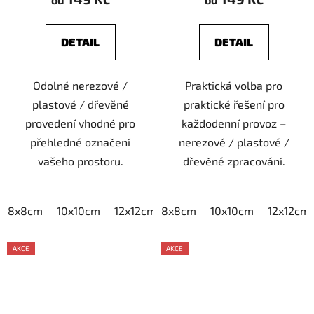
DETAIL
DETAIL
Odolné nerezové /
Praktická volba pro
plastové / dřevěné
praktické řešení pro
provedení vhodné pro
každodenní provoz –
přehledné označení
nerezové / plastové /
vašeho prostoru.
dřevěné zpracování.
8x8cm
10x10cm
12x12cm
8x8cm
15x15cm
10x10cm
20x20cm
12x12cm
AKCE
AKCE