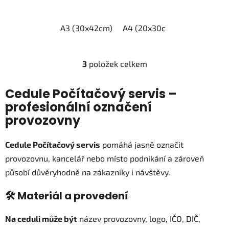
A3 (30x42cm)
A4 (20x30cm)
A5 (15x21c
3
položek celkem
O
v
l
Cedule Počítačový servis –
á
profesionální označení
d
provozovny
a
c
Cedule Počítačový servis
pomáhá jasně označit
í
p
provozovnu, kancelář nebo místo podnikání a zároveň
r
působí důvěryhodně na zákazníky i návštěvy.
v
k
🛠️ Materiál a provedení
y
v
Na ceduli může být
název provozovny, logo, IČO, DIČ,
ý