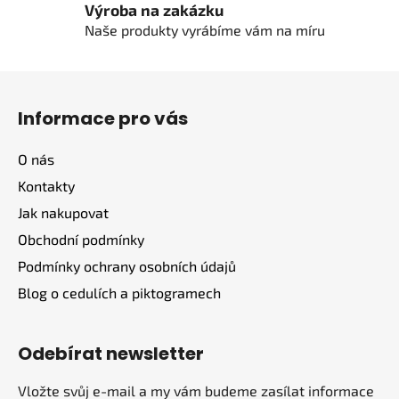
Výroba na zakázku
Naše produkty vyrábíme vám na míru
Z
á
Informace pro vás
p
a
O nás
t
Kontakty
í
Jak nakupovat
Obchodní podmínky
Podmínky ochrany osobních údajů
Blog o cedulích a piktogramech
Odebírat newsletter
Vložte svůj e-mail a my vám budeme zasílat informace