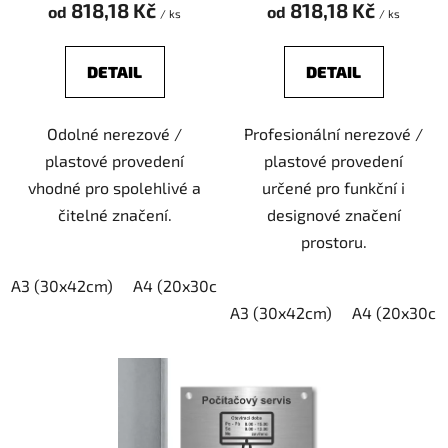
t
818,18 Kč
818,18 Kč
od
od
/ ks
/ ks
ů
DETAIL
DETAIL
Odolné nerezové /
Profesionální nerezové /
plastové provedení
plastové provedení
vhodné pro spolehlivé a
určené pro funkční i
čitelné značení.
designové značení
prostoru.
A3 (30x42cm)
A4 (20x30cm)
A5 (15x21cm)
A3 (30x42cm)
A4 (20x30cm