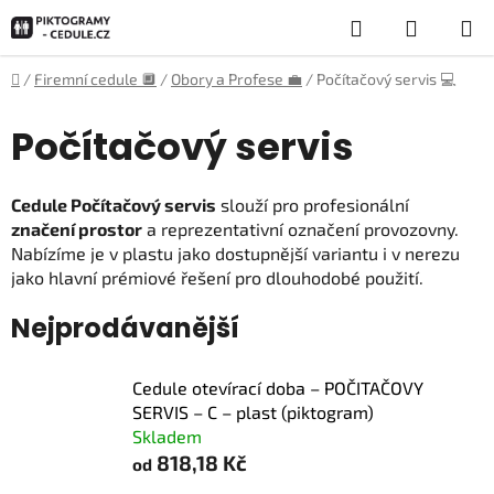
Přejít
Hledat
NÁKUP
na
obsah
KOŠÍK
Domů
/
Firemní cedule 🔲
/
Obory a Profese 💼
/
Počítačový servis 💻
Počítačový servis
Cedule Počítačový servis
slouží pro profesionální
značení prostor
a reprezentativní označení provozovny.
Nabízíme je v plastu jako dostupnější variantu i v nerezu
jako hlavní prémiové řešení pro dlouhodobé použití.
Nejprodávanější
Cedule otevírací doba – POČITAČOVY
SERVIS – C – plast (piktogram)
Skladem
818,18 Kč
od