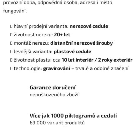
provozní doba, odpovědná osoba, adresa i místo
p
fungování.
i
s
u
hlavní prodejní varianta:
nerezové cedule
životnost nerezu:
20+ let
montáž nerezu:
distanční nerezové šrouby
levnější varianta:
plastové cedule
životnost plastu: cca
10 let interiér / 2 roky exteriér
technologie:
gravírování
– trvalé a odolné značení
Garance doručení
nepoškozeného zboží
Více jak 1000 piktogramů a cedulí
69 000 variant produktů