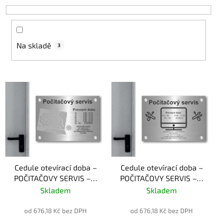
o
d
u
k
Na skladě
3
t
ů
V
ý
p
i
s
p
r
o
Cedule otevírací doba –
Cedule otevírací doba –
POČITAČOVY SERVIS – A
POČITAČOVY SERVIS – B
d
– plast (piktogram)
– plast (piktogram)
Skladem
Skladem
u
k
od 676,18 Kč bez DPH
od 676,18 Kč bez DPH