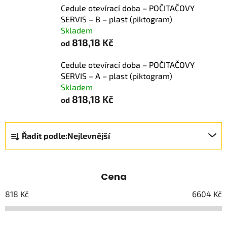
Cedule otevírací doba – POČITAČOVY
SERVIS – B – plast (piktogram)
Skladem
818,18 Kč
od
Cedule otevírací doba – POČITAČOVY
SERVIS – A – plast (piktogram)
Skladem
818,18 Kč
od
Ř
Řadit podle:
Nejlevnější
a
z
e
Cena
n
í
818
Kč
6604
Kč
p
r