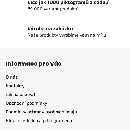
Více jak 1000 piktogramů a cedulí
69 000 variant produktů
Výroba na zakázku
Naše produkty vyrábíme vám na míru
Z
á
Informace pro vás
p
a
O nás
t
Kontakty
í
Jak nakupovat
Obchodní podmínky
Podmínky ochrany osobních údajů
Blog o cedulích a piktogramech