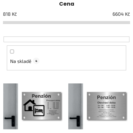
Cena
n
í
818
Kč
6604
Kč
p
r
o
d
u
k
Na skladě
4
t
ů
V
ý
p
i
s
p
r