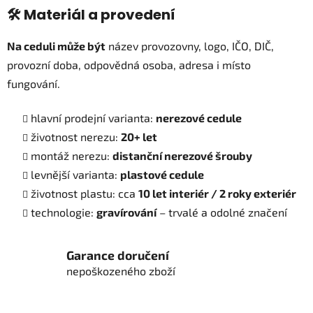
v
🛠️ Materiál a provedení
k
y
Na ceduli může být
název provozovny, logo, IČO, DIČ,
v
provozní doba, odpovědná osoba, adresa i místo
ý
fungování.
p
i
s
hlavní prodejní varianta:
nerezové cedule
u
životnost nerezu:
20+ let
montáž nerezu:
distanční nerezové šrouby
levnější varianta:
plastové cedule
životnost plastu: cca
10 let interiér / 2 roky exteriér
technologie:
gravírování
– trvalé a odolné značení
Garance doručení
nepoškozeného zboží