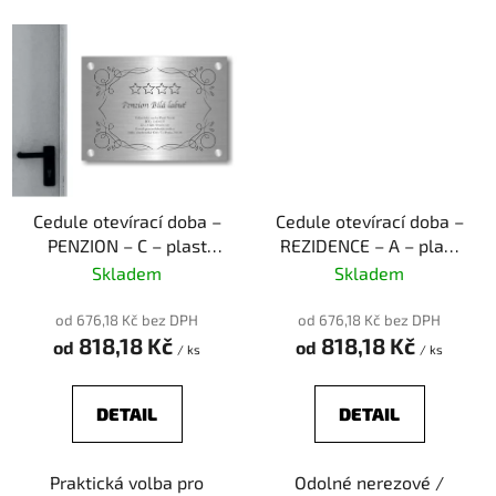
Cedule otevírací doba –
Cedule otevírací doba –
PENZION – C – plast
REZIDENCE – A – plast
(piktogram)
(piktogram)
Skladem
Skladem
od 676,18 Kč bez DPH
od 676,18 Kč bez DPH
818,18 Kč
818,18 Kč
od
od
/ ks
/ ks
DETAIL
DETAIL
Praktická volba pro
Odolné nerezové /