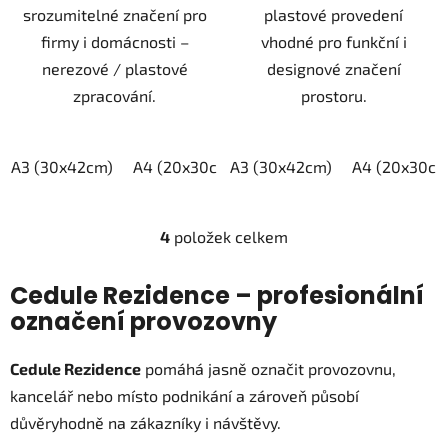
srozumitelné značení pro
plastové provedení
firmy i domácnosti –
vhodné pro funkční i
nerezové / plastové
designové značení
zpracování.
prostoru.
A3 (30x42cm)
A4 (20x30cm)
A3 (30x42cm)
A5 (15x21cm)
A4 (20x30cm
4
položek celkem
O
v
l
Cedule Rezidence – profesionální
á
označení provozovny
d
a
Cedule Rezidence
pomáhá jasně označit provozovnu,
c
kancelář nebo místo podnikání a zároveň působí
í
p
důvěryhodně na zákazníky i návštěvy.
r