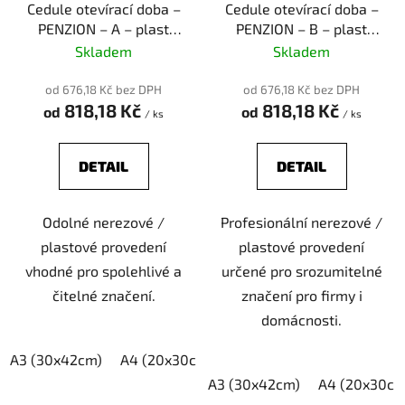
o
Cedule otevírací doba –
Cedule otevírací doba –
PENZION – A – plast
PENZION – B – plast
d
(piktogram)
(piktogram)
Skladem
Skladem
u
k
od 676,18 Kč bez DPH
od 676,18 Kč bez DPH
t
818,18 Kč
818,18 Kč
od
od
/ ks
/ ks
ů
DETAIL
DETAIL
Odolné nerezové /
Profesionální nerezové /
plastové provedení
plastové provedení
vhodné pro spolehlivé a
určené pro srozumitelné
čitelné značení.
značení pro firmy i
domácnosti.
A3 (30x42cm)
A4 (20x30cm)
A5 (15x21cm)
A3 (30x42cm)
A4 (20x30cm