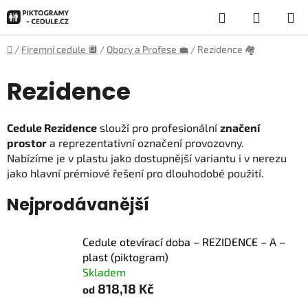
Přejít
Hledat
NÁKUP
na
obsah
KOŠÍK
Domů
/
Firemní cedule 🔲
/
Obory a Profese 💼
/
Rezidence 🏘️
Rezidence
Cedule Rezidence
slouží pro profesionální
značení
prostor
a reprezentativní označení provozovny.
Nabízíme je v plastu jako dostupnější variantu i v nerezu
jako hlavní prémiové řešení pro dlouhodobé použití.
Nejprodávanější
Cedule otevírací doba – REZIDENCE – A –
plast (piktogram)
Skladem
818,18 Kč
od