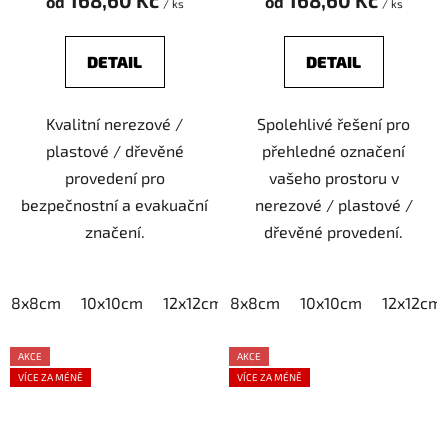
od
od
/ ks
/ ks
DETAIL
DETAIL
Kvalitní nerezové /
Spolehlivé řešení pro
plastové / dřevěné
přehledné označení
provedení pro
vašeho prostoru v
bezpečnostní a evakuační
nerezové / plastové /
značení.
dřevěné provedení.
8x8cm
10x10cm
12x12cm
8x8cm
15x15cm
10x10cm
20x20cm
12x12cm
AKCE
AKCE
VÍCE ZA MÉNĚ
VÍCE ZA MÉNĚ