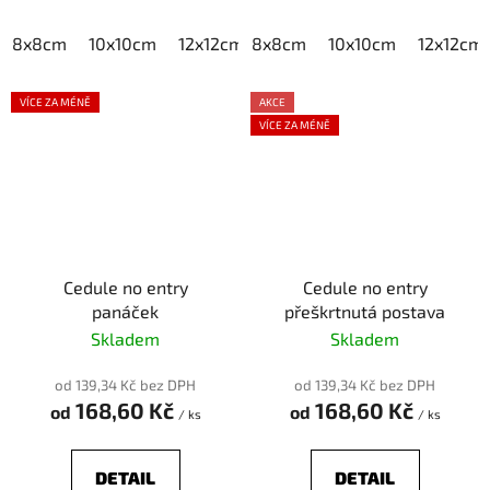
8x8cm
10x10cm
12x12cm
8x8cm
15x15cm
10x10cm
20x20cm
12x12cm
VÍCE ZA MÉNĚ
AKCE
VÍCE ZA MÉNĚ
Cedule no entry
Cedule no entry
panáček
přeškrtnutá postava
Skladem
Skladem
od 139,34 Kč bez DPH
od 139,34 Kč bez DPH
168,60 Kč
168,60 Kč
od
od
/ ks
/ ks
DETAIL
DETAIL