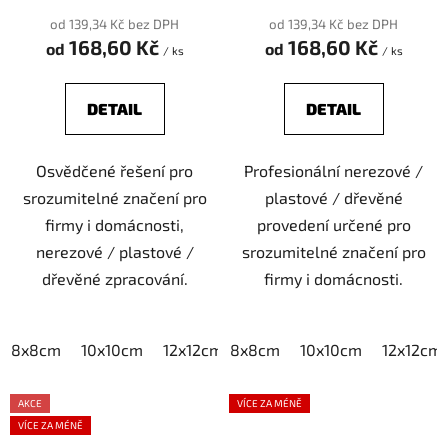
od 139,34 Kč bez DPH
od 139,34 Kč bez DPH
168,60 Kč
168,60 Kč
od
od
/ ks
/ ks
DETAIL
DETAIL
Osvědčené řešení pro
Profesionální nerezové /
srozumitelné značení pro
plastové / dřevěné
firmy i domácnosti,
provedení určené pro
nerezové / plastové /
srozumitelné značení pro
dřevěné zpracování.
firmy i domácnosti.
8x8cm
10x10cm
12x12cm
8x8cm
15x15cm
10x10cm
20x20cm
12x12cm
AKCE
VÍCE ZA MÉNĚ
VÍCE ZA MÉNĚ