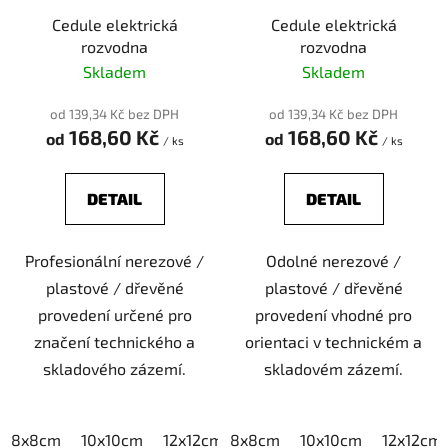
r
o
Cedule elektrická
Cedule elektrická
rozvodna
rozvodna
d
Skladem
Skladem
u
k
od 139,34 Kč bez DPH
od 139,34 Kč bez DPH
t
168,60 Kč
168,60 Kč
od
od
/ ks
/ ks
ů
DETAIL
DETAIL
Profesionální nerezové /
Odolné nerezové /
plastové / dřevěné
plastové / dřevěné
provedení určené pro
provedení vhodné pro
značení technického a
orientaci v technickém a
skladového zázemí.
skladovém zázemí.
8x8cm
10x10cm
12x12cm
8x8cm
15x15cm
10x10cm
20x20cm
12x12cm