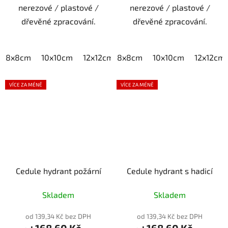
nerezové / plastové /
nerezové / plastové /
dřevěné zpracování.
dřevěné zpracování.
8x8cm
10x10cm
12x12cm
8x8cm
15x15cm
10x10cm
20x20cm
12x12cm
VÍCE ZA MÉNĚ
VÍCE ZA MÉNĚ
Cedule hydrant požární
Cedule hydrant s hadicí
Skladem
Skladem
od 139,34 Kč bez DPH
od 139,34 Kč bez DPH
168,60 Kč
168,60 Kč