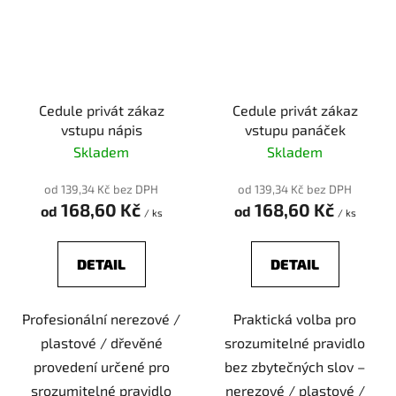
Cedule privát zákaz
Cedule privát zákaz
vstupu nápis
vstupu panáček
Skladem
Skladem
od 139,34 Kč bez DPH
od 139,34 Kč bez DPH
168,60 Kč
168,60 Kč
od
od
/ ks
/ ks
DETAIL
DETAIL
Profesionální nerezové /
Praktická volba pro
plastové / dřevěné
srozumitelné pravidlo
provedení určené pro
bez zbytečných slov –
srozumitelné pravidlo
nerezové / plastové /