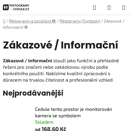
Přejít
Hledat
NÁKUP
na
obsah
KOŠÍK
Domů
/
Piktogramy a označení 🚻
/
Piktogramy (Symboly)
/
Zákazové /
Informační 🚫
Zákazové / Informační
Zákazové / Informační
slouží jako funkční a přehledné
řešení pro značení nebo zakázkovou výrobu podle
konkrétního použití. Nabízíme kvalitní zpracování s
důrazem na trvalou čitelnost a profesionální vzhled.
Nejprodávanější
Cedule tento prostor je monitorován
kamera se symbolem
Skladem
168,60 Kč
od