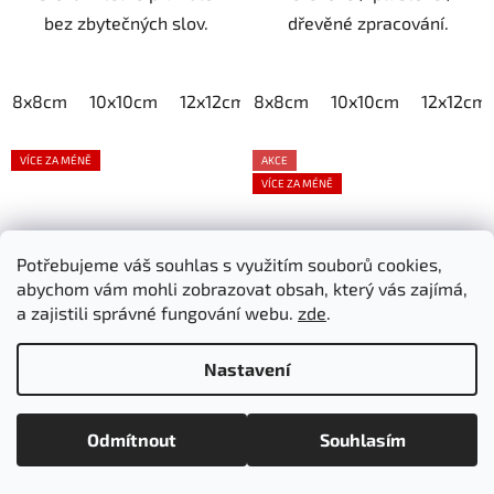
bez zbytečných slov.
dřevěné zpracování.
8x8cm
10x10cm
12x12cm
8x8cm
15x15cm
10x10cm
20x20cm
12x12cm
VÍCE ZA MÉNĚ
AKCE
VÍCE ZA MÉNĚ
Potřebujeme váš souhlas s využitím souborů cookies,
abychom vám mohli zobrazovat obsah, který vás zajímá,
a zajistili správné fungování webu.
zde
.
Cedule privát zákaz
Cedule private
Nastavení
vstupu ruka stop
Skladem
Skladem
Odmítnout
Souhlasím
od 139,34 Kč bez DPH
od 139,34 Kč bez DPH
168,60 Kč
168,60 Kč
od
od
/ ks
/ ks