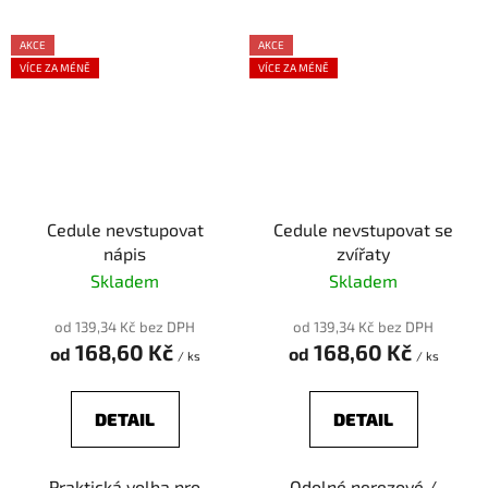
AKCE
AKCE
VÍCE ZA MÉNĚ
VÍCE ZA MÉNĚ
Cedule nevstupovat
Cedule nevstupovat se
nápis
zvířaty
Skladem
Skladem
od 139,34 Kč bez DPH
od 139,34 Kč bez DPH
168,60 Kč
168,60 Kč
od
od
/ ks
/ ks
DETAIL
DETAIL
Praktická volba pro
Odolné nerezové /