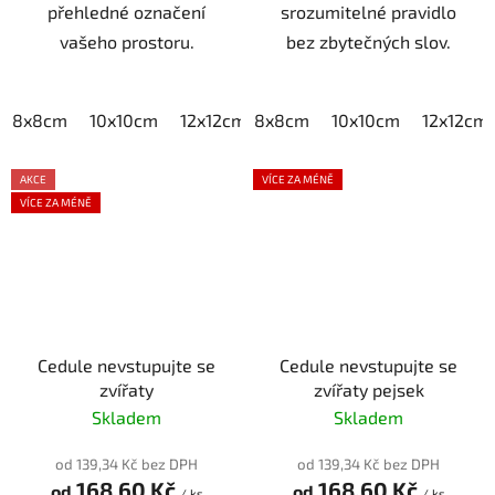
přehledné označení
srozumitelné pravidlo
vašeho prostoru.
bez zbytečných slov.
8x8cm
10x10cm
12x12cm
8x8cm
15x15cm
10x10cm
20x20cm
12x12cm
AKCE
VÍCE ZA MÉNĚ
VÍCE ZA MÉNĚ
Cedule nevstupujte se
Cedule nevstupujte se
zvířaty
zvířaty pejsek
Skladem
Skladem
od 139,34 Kč bez DPH
od 139,34 Kč bez DPH
168,60 Kč
168,60 Kč
od
od
/ ks
/ ks