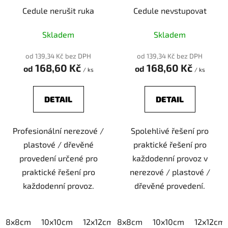
Cedule nerušit ruka
Cedule nevstupovat
Skladem
Skladem
od 139,34 Kč bez DPH
od 139,34 Kč bez DPH
168,60 Kč
168,60 Kč
od
od
/ ks
/ ks
DETAIL
DETAIL
Profesionální nerezové /
Spolehlivé řešení pro
plastové / dřevěné
praktické řešení pro
provedení určené pro
každodenní provoz v
praktické řešení pro
nerezové / plastové /
každodenní provoz.
dřevěné provedení.
8x8cm
10x10cm
12x12cm
8x8cm
15x15cm
10x10cm
20x20cm
12x12cm