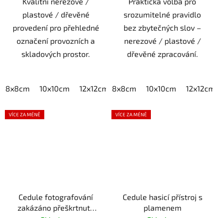
Kvalitní nerezové /
Praktická volba pro
plastové / dřevěné
srozumitelné pravidlo
provedení pro přehledné
bez zbytečných slov –
označení provozních a
nerezové / plastové /
skladových prostor.
dřevěné zpracování.
8x8cm
10x10cm
12x12cm
8x8cm
15x15cm
10x10cm
20x20cm
12x12cm
VÍCE ZA MÉNĚ
VÍCE ZA MÉNĚ
Cedule fotografování
Cedule hasicí přístroj s
zakázáno přeškrtnutý
plamenem