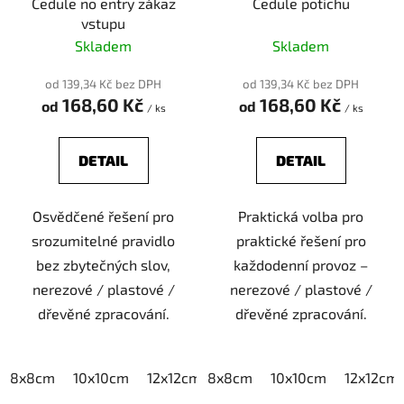
Cedule no entry zákaz
Cedule potichu
vstupu
Skladem
Skladem
od 139,34 Kč bez DPH
od 139,34 Kč bez DPH
168,60 Kč
168,60 Kč
od
od
/ ks
/ ks
DETAIL
DETAIL
Osvědčené řešení pro
Praktická volba pro
srozumitelné pravidlo
praktické řešení pro
bez zbytečných slov,
každodenní provoz –
nerezové / plastové /
nerezové / plastové /
dřevěné zpracování.
dřevěné zpracování.
8x8cm
10x10cm
12x12cm
8x8cm
15x15cm
10x10cm
20x20cm
12x12cm