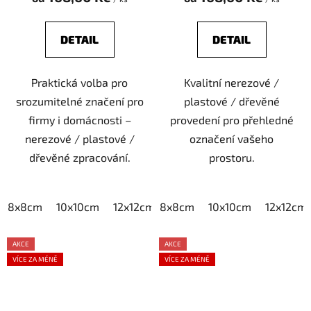
DETAIL
DETAIL
Praktická volba pro
Kvalitní nerezové /
srozumitelné značení pro
plastové / dřevěné
firmy i domácnosti –
provedení pro přehledné
nerezové / plastové /
označení vašeho
dřevěné zpracování.
prostoru.
8x8cm
10x10cm
12x12cm
8x8cm
15x15cm
10x10cm
20x20cm
12x12cm
AKCE
AKCE
VÍCE ZA MÉNĚ
VÍCE ZA MÉNĚ