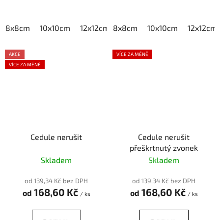
8x8cm
10x10cm
12x12cm
8x8cm
15x15cm
10x10cm
20x20cm
12x12cm
AKCE
VÍCE ZA MÉNĚ
VÍCE ZA MÉNĚ
Cedule nerušit
Cedule nerušit
přeškrtnutý zvonek
Skladem
Skladem
od 139,34 Kč bez DPH
od 139,34 Kč bez DPH
168,60 Kč
168,60 Kč
od
od
/ ks
/ ks