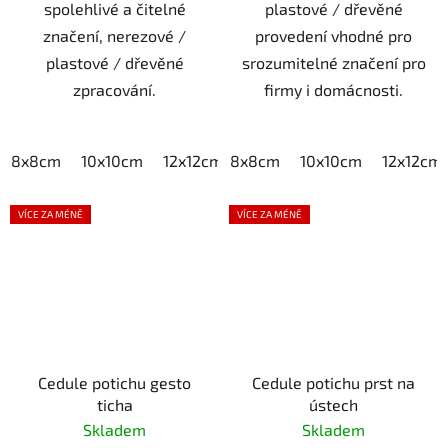
spolehlivé a čitelné
plastové / dřevěné
značení, nerezové /
provedení vhodné pro
plastové / dřevěné
srozumitelné značení pro
zpracování.
firmy i domácnosti.
8x8cm
10x10cm
12x12cm
8x8cm
15x15cm
10x10cm
20x20cm
12x12cm
VÍCE ZA MÉNĚ
VÍCE ZA MÉNĚ
Cedule potichu gesto
Cedule potichu prst na
ticha
ústech
Skladem
Skladem