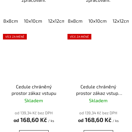
8x8cm
10x10cm
12x12cm
8x8cm
15x15cm
10x10cm
20x20cm
12x12cm
VÍCE ZA MÉNĚ
VÍCE ZA MÉNĚ
Cedule chráněný
Cedule chráněný
prostor zákaz vstupu
prostor zákaz vstupu
osob
Skladem
Skladem
od 139,34 Kč bez DPH
od 139,34 Kč bez DPH
168,60 Kč
168,60 Kč
od
od
/ ks
/ ks