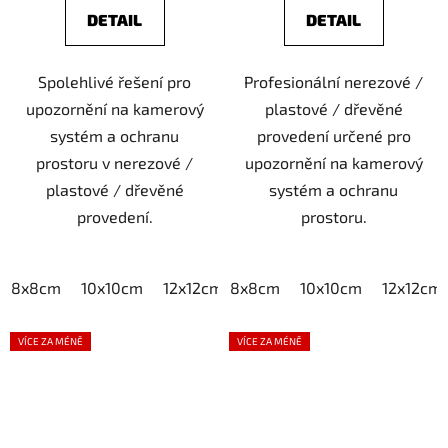
DETAIL
DETAIL
Spolehlivé řešení pro
Profesionální nerezové /
upozornění na kamerový
plastové / dřevěné
systém a ochranu
provedení určené pro
prostoru v nerezové /
upozornění na kamerový
plastové / dřevěné
systém a ochranu
provedení.
prostoru.
8x8cm
10x10cm
12x12cm
8x8cm
15x15cm
10x10cm
20x20cm
12x12cm
VÍCE ZA MÉNĚ
VÍCE ZA MÉNĚ