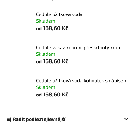
Cedule užitková voda
Skladem
168,60 Kč
od
Cedule zákaz kouření přeškrtnutý kruh
Skladem
168,60 Kč
od
Cedule užitková voda kohoutek s nápisem
Skladem
168,60 Kč
od
Ř
Řadit podle:
Nejlevnější
a
z