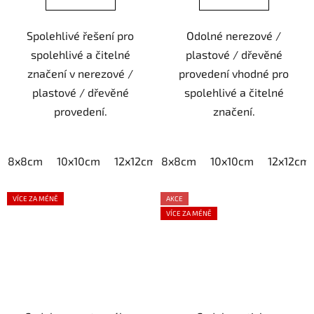
Spolehlivé řešení pro
Odolné nerezové /
spolehlivé a čitelné
plastové / dřevěné
značení v nerezové /
provedení vhodné pro
plastové / dřevěné
spolehlivé a čitelné
provedení.
značení.
8x8cm
10x10cm
12x12cm
8x8cm
15x15cm
10x10cm
20x20cm
12x12cm
VÍCE ZA MÉNĚ
AKCE
VÍCE ZA MÉNĚ