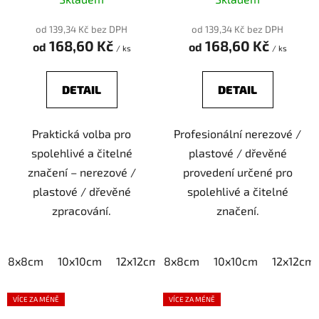
od 139,34 Kč bez DPH
od 139,34 Kč bez DPH
168,60 Kč
168,60 Kč
od
od
/ ks
/ ks
DETAIL
DETAIL
Praktická volba pro
Profesionální nerezové /
spolehlivé a čitelné
plastové / dřevěné
značení – nerezové /
provedení určené pro
plastové / dřevěné
spolehlivé a čitelné
zpracování.
značení.
8x8cm
10x10cm
12x12cm
8x8cm
15x15cm
10x10cm
20x20cm
12x12cm
VÍCE ZA MÉNĚ
VÍCE ZA MÉNĚ