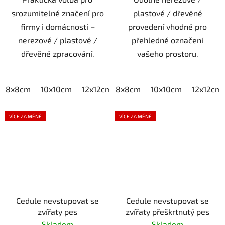
srozumitelné značení pro
plastové / dřevěné
firmy i domácnosti –
provedení vhodné pro
nerezové / plastové /
přehledné označení
dřevěné zpracování.
vašeho prostoru.
8x8cm
10x10cm
12x12cm
8x8cm
15x15cm
10x10cm
20x20cm
12x12cm
VÍCE ZA MÉNĚ
VÍCE ZA MÉNĚ
Cedule nevstupovat se
Cedule nevstupovat se
zvířaty pes
zvířaty přeškrtnutý pes
Skladem
Skladem