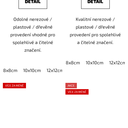
DETAIL
DETAIL
Odolné nerezové /
Kvalitní nerezové /
plastové / dřevěné
plastové / dřevěné
provedení vhodné pro
provedení pro spolehlivé
spolehlivé a čitelné
a čitelné značení.
značení.
8x8cm
10x10cm
12x12cm
8x8cm
10x10cm
12x12cm
15x15cm
20x20cm
VÍCE ZA MÉNĚ
AKCE
VÍCE ZA MÉNĚ