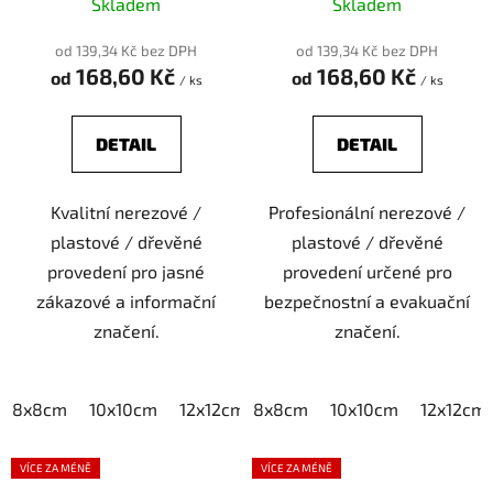
fotoaparát
Skladem
Skladem
od 139,34 Kč bez DPH
od 139,34 Kč bez DPH
168,60 Kč
168,60 Kč
od
od
/ ks
/ ks
DETAIL
DETAIL
Kvalitní nerezové /
Profesionální nerezové /
plastové / dřevěné
plastové / dřevěné
provedení pro jasné
provedení určené pro
zákazové a informační
bezpečnostní a evakuační
značení.
značení.
8x8cm
10x10cm
12x12cm
8x8cm
15x15cm
10x10cm
20x20cm
12x12cm
VÍCE ZA MÉNĚ
VÍCE ZA MÉNĚ