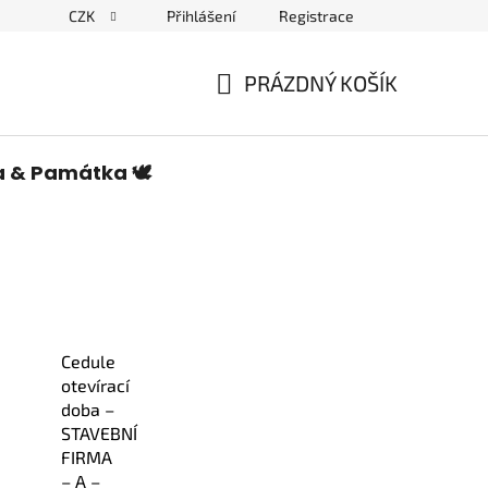
CZK
Přihlášení
Registrace
edulích a piktogramech
PRÁZDNÝ KOŠÍK
NÁKUPNÍ
KOŠÍK
a & Památka 🕊️
Cedule
otevírací
doba –
STAVEBNÍ
FIRMA
– A –