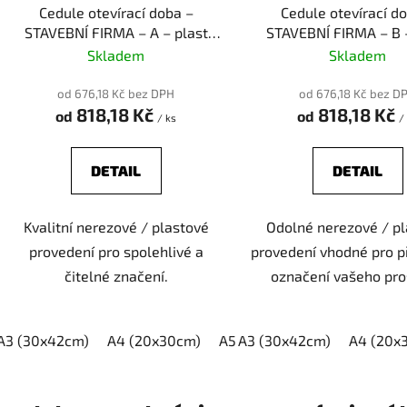
d
Cedule otevírací doba –
Cedule otevírací d
u
STAVEBNÍ FIRMA – A – plast
STAVEBNÍ FIRMA – B 
k
(piktogram)
(piktogram)
Skladem
Skladem
t
ů
od 676,18 Kč bez DPH
od 676,18 Kč bez D
818,18 Kč
818,18 Kč
od
od
/ ks
/
DETAIL
DETAIL
Kvalitní nerezové / plastové
Odolné nerezové / p
provedení pro spolehlivé a
provedení vhodné pro 
čitelné značení.
označení vašeho pro
A3 (30x42cm)
A4 (20x30cm)
A5 (15x21cm)
A3 (30x42cm)
A4 (20x
O
v