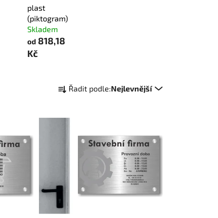
plast
(piktogram)
Skladem
818,18
od
Kč
Ř
Řadit podle:
Nejlevnější
a
z
e
n
í
p
r
o
d
u