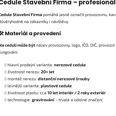
Cedule Stavební Firma – profesioná
l
á
Cedule Stavební Firma
pomáhá jasně označit provozovnu, kanc
d
a
důvěryhodně na zákazníky i návštěvy.
c
í
🛠️ Materiál a provedení
p
r
Na ceduli může být
název provozovny, logo, IČO, DIČ, provozní
v
fungování.
k
y
hlavní prodejní varianta:
nerezové cedule
v
ý
životnost nerezu:
20+ let
p
montáž nerezu:
distanční nerezové šrouby
i
levnější varianta:
plastové cedule
s
životnost plastu: cca
10 let interiér / 2 roky exteriér
u
technologie:
gravírování
– trvalé a odolné značení