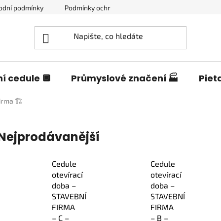
odní podmínky
Podmínky ochrany osobních údajů
Blog o c
í cedule 🔲
Průmyslové značení 🏭
Piet
irma 🏗️
Nejprodávanější
Cedule
Cedule
otevírací
otevírací
doba –
doba –
STAVEBNÍ
STAVEBNÍ
FIRMA
FIRMA
– C –
– B –