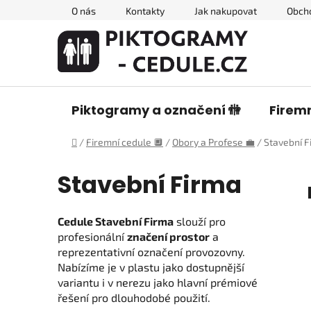
Přejít
O nás
Kontakty
Jak nakupovat
Obch
na
obsah
Piktogramy a označení 🚻
Firemn
Domů
/
Firemní cedule 🔲
/
Obory a Profese 💼
/
Stavební F
Stavební Firma
Cedule Stavební Firma
slouží pro
profesionální
značení prostor
a
reprezentativní označení provozovny.
Nabízíme je v plastu jako dostupnější
variantu i v nerezu jako hlavní prémiové
řešení pro dlouhodobé použití.