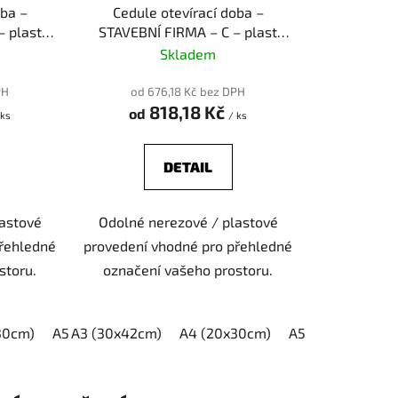
k
oba –
Cedule otevírací doba –
t
– plast
STAVEBNÍ FIRMA – C – plast
ů
(piktogram)
Skladem
PH
od 676,18 Kč bez DPH
818,18 Kč
od
 ks
/ ks
DETAIL
lastové
Odolné nerezové / plastové
přehledné
provedení vhodné pro přehledné
storu.
označení vašeho prostoru.
30cm)
A5 (15x21cm)
A3 (30x42cm)
A4 (20x30cm)
A5 (15x21cm)