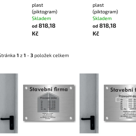
plast
plast
(piktogram)
(piktogram)
Skladem
Skladem
818,18
818,18
od
od
Kč
Kč
Stránka
1
z
1
-
3
položek celkem
V
ý
p
i
s
p
r
o