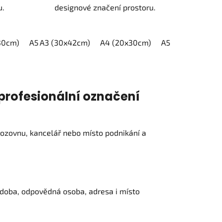
u.
designové značení prostoru.
30cm)
A5 (15x21cm)
A3 (30x42cm)
A4 (20x30cm)
A5 (15x21cm)
 profesionální označení
ozovnu, kancelář nebo místo podnikání a
 doba, odpovědná osoba, adresa i místo