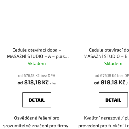
Cedule otevírací doba –
Cedule otevírací d
MASAŽNÍ STUDIO – A – plast
MASAŽNÍ STUDIO – B 
(piktogram)
(piktogram)
Skladem
Skladem
od 676,18 Kč bez DPH
od 676,18 Kč bez D
818,18 Kč
818,18 Kč
od
od
/ ks
/
DETAIL
DETAIL
Osvědčené řešení pro
Kvalitní nerezové / p
srozumitelné značení pro firmy i
provedení pro funkční i