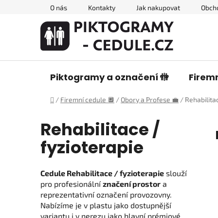
Přejít
O nás
Kontakty
Jak nakupovat
Obch
na
obsah
Piktogramy a označení 🚻
Firemn
Domů
/
Firemní cedule 🔲
/
Obory a Profese 💼
/
Rehabilitac
Rehabilitace /
fyzioterapie
Cedule Rehabilitace / fyzioterapie
slouží
pro profesionální
značení prostor
a
reprezentativní označení provozovny.
Nabízíme je v plastu jako dostupnější
variantu i v nerezu jako hlavní prémiové