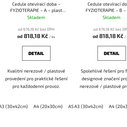
d
Cedule otevírací doba –
Cedule otevírací d
u
FYZIOTERAPIE – A – plast
FYZIOTERAPIE – B – 
k
(piktogram)
(piktogram)
Skladem
Skladem
t
ů
od 676,18 Kč bez DPH
od 676,18 Kč bez D
818,18 Kč
818,18 Kč
od
od
/ ks
/
DETAIL
DETAIL
Kvalitní nerezové / plastové
Spolehlivé řešení pro f
provedení pro praktické řešení
designové značení pro
pro každodenní provoz.
nerezové / plastové pr
A3 (30x42cm)
A4 (20x30cm)
A5 (15x21cm)
A3 (30x42cm)
A4 (20x