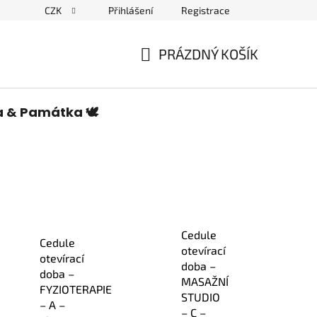
CZK
Přihlášení
Registrace
edulích a piktogramech
PRÁZDNÝ KOŠÍK
NÁKUPNÍ
KOŠÍK
a & Památka 🕊️
Cedule
Cedule
otevírací
otevírací
doba –
doba –
MASAŽNÍ
FYZIOTERAPIE
STUDIO
– A –
– C –