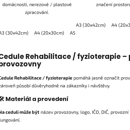
domácnosti, nerezové / plastové
značení prostor
zpracování.
A3 (30x42cm)
A4 (20x
A3 (30x42cm)
A4 (20x30cm)
A5 (15x21cm)
O
v
Cedule Rehabilitace / fyzioterapie –
l
provozovny
á
d
a
Cedule Rehabilitace / fyzioterapie
pomáhá jasně označit prov
c
zároveň působí důvěryhodně na zákazníky i návštěvy.
í
p
🛠️ Materiál a provedení
r
v
Na ceduli může být
název provozovny, logo, IČO, DIČ, provozní
k
fungování.
y
v