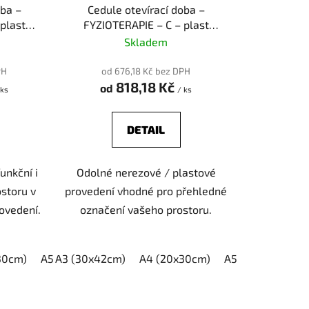
k
oba –
Cedule otevírací doba –
t
plast
FYZIOTERAPIE – C – plast
ů
(piktogram)
Skladem
PH
od 676,18 Kč bez DPH
818,18 Kč
od
 ks
/ ks
DETAIL
unkční i
Odolné nerezové / plastové
storu v
provedení vhodné pro přehledné
ovedení.
označení vašeho prostoru.
30cm)
A5 (15x21cm)
A3 (30x42cm)
A4 (20x30cm)
A5 (15x21cm)