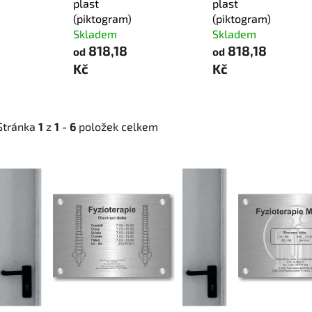
plast
plast
(piktogram)
(piktogram)
Skladem
Skladem
818,18
818,18
od
od
Kč
Kč
Stránka
1
z
1
-
6
položek celkem
V
ý
p
i
s
p
r
o