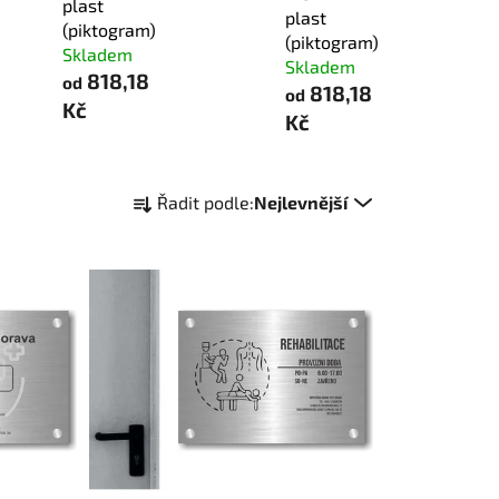
plast
plast
(piktogram)
(piktogram)
Skladem
Skladem
818,18
od
818,18
od
Kč
Kč
Ř
Řadit podle:
Nejlevnější
a
z
e
n
í
p
r
o
d
u