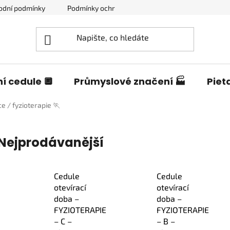
odní podmínky
Podmínky ochrany osobních údajů
Blog o c
í cedule 🔲
Průmyslové značení 🏭
Piet
e / fyzioterapie 🏃
Nejprodávanější
Cedule
Cedule
otevírací
otevírací
doba –
doba –
FYZIOTERAPIE
FYZIOTERAPIE
– C –
– B –