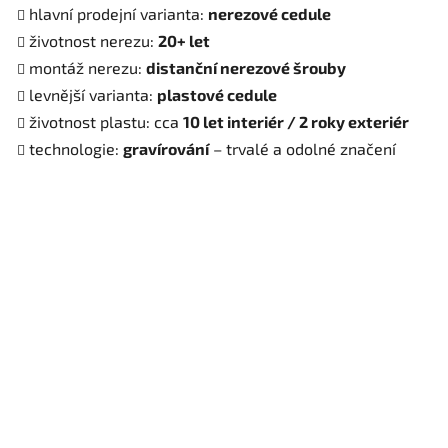
hlavní prodejní varianta:
nerezové cedule
ý
p
životnost nerezu:
20+ let
i
montáž nerezu:
distanční nerezové šrouby
s
levnější varianta:
plastové cedule
u
životnost plastu: cca
10 let interiér / 2 roky exteriér
technologie:
gravírování
– trvalé a odolné značení