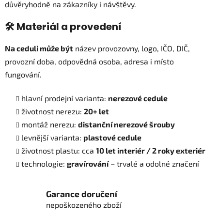
p
důvěryhodně na zákazníky i návštěvy.
r
v
🛠️ Materiál a provedení
k
y
Na ceduli může být
název provozovny, logo, IČO, DIČ,
v
provozní doba, odpovědná osoba, adresa i místo
ý
fungování.
p
i
s
hlavní prodejní varianta:
nerezové cedule
u
životnost nerezu:
20+ let
montáž nerezu:
distanční nerezové šrouby
levnější varianta:
plastové cedule
životnost plastu: cca
10 let interiér / 2 roky exteriér
technologie:
gravírování
– trvalé a odolné značení
Garance doručení
nepoškozeného zboží