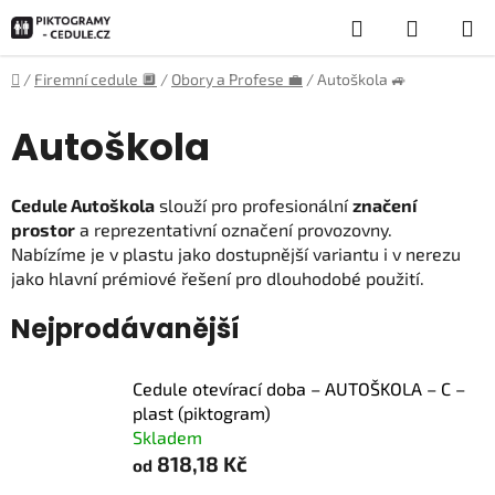
Přejít
Hledat
NÁKUP
na
obsah
KOŠÍK
Domů
/
Firemní cedule 🔲
/
Obory a Profese 💼
/
Autoškola 🚙
Autoškola
Cedule Autoškola
slouží pro profesionální
značení
prostor
a reprezentativní označení provozovny.
Nabízíme je v plastu jako dostupnější variantu i v nerezu
jako hlavní prémiové řešení pro dlouhodobé použití.
Nejprodávanější
Cedule otevírací doba – AUTOŠKOLA – C –
plast (piktogram)
Skladem
818,18 Kč
od