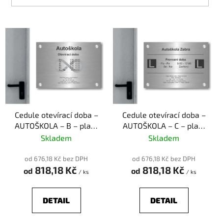
t
ů
V
ý
p
i
s
p
r
o
Cedule otevírací doba –
Cedule otevírací doba –
AUTOŠKOLA – B – plast
AUTOŠKOLA – C – plast
d
(piktogram)
(piktogram)
Skladem
Skladem
u
k
od 676,18 Kč bez DPH
od 676,18 Kč bez DPH
t
818,18 Kč
818,18 Kč
od
od
/ ks
/ ks
ů
DETAIL
DETAIL