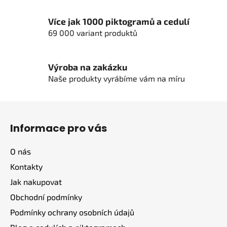
Více jak 1000 piktogramů a cedulí
69 000 variant produktů
Výroba na zakázku
Naše produkty vyrábíme vám na míru
Z
á
Informace pro vás
p
a
O nás
t
Kontakty
í
Jak nakupovat
Obchodní podmínky
Podmínky ochrany osobních údajů