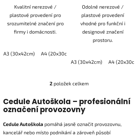
Kvalitní nerezové /
Odolné nerezové /
plastové provedení pro
plastové provedení
srozumitelné značení pro
vhodné pro funkční i
firmy i domácnosti.
designové značení
prostoru.
A3 (30x42cm)
A4 (20x30cm)
A5 (15x21cm)
A3 (30x42cm)
A4 (20x30cm
2
položek celkem
O
v
l
Cedule Autoškola – profesionální
á
označení provozovny
d
a
Cedule Autoškola
pomáhá jasně označit provozovnu,
c
kancelář nebo místo podnikání a zároveň působí
í