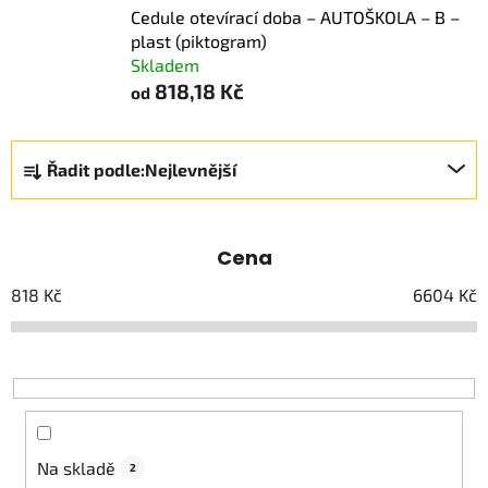
Cedule otevírací doba – AUTOŠKOLA – B –
plast (piktogram)
Skladem
818,18 Kč
od
Ř
Řadit podle:
Nejlevnější
a
z
e
Cena
n
í
818
Kč
6604
Kč
p
r
o
d
u
k
Na skladě
2