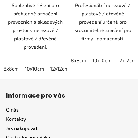
Spolehlivé řešení pro
Profesionální nerezové /
přehledné označení
plastové / dřevěné
provozních a skladových
provedení určené pro
prostor v nerezové /
srozumitelné značení pro
plastové / dřevěné
firmy i domácnosti.
provedení.
8x8cm
10x10cm
12x12cm
8x8cm
10x10cm
12x12cm
15x15cm
20x20cm
Z
á
Informace pro vás
p
a
O nás
t
Kontakty
í
Jak nakupovat
Obchodní podmínky