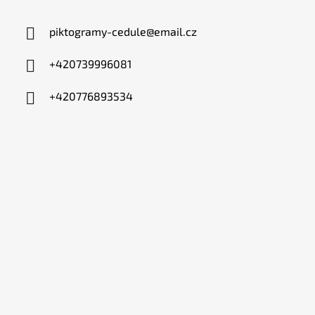
piktogramy-cedule
@
email.cz
+420739996081
+420776893534