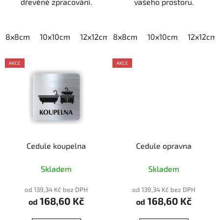
dřevěné zpracování.
vašeho prostoru.
8x8cm
10x10cm
12x12cm
8x8cm
15x15cm
10x10cm
20x20cm
12x12cm
AKCE
AKCE
Cedule koupelna
Cedule opravna
Skladem
Skladem
od 139,34 Kč bez DPH
od 139,34 Kč bez DPH
168,60 Kč
168,60 Kč
od
od