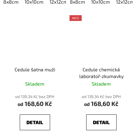
8x8cm
10x10cm
12x12cm
8x8cm
15x15cm
10x10cm
20x20cm
12x12cm
AKCE
Cedule šatna muži
Cedule chemická
laboratoř-zkumavky
Skladem
Skladem
od 139,34 Kč bez DPH
od 139,34 Kč bez DPH
168,60 Kč
168,60 Kč
od
od
DETAIL
DETAIL