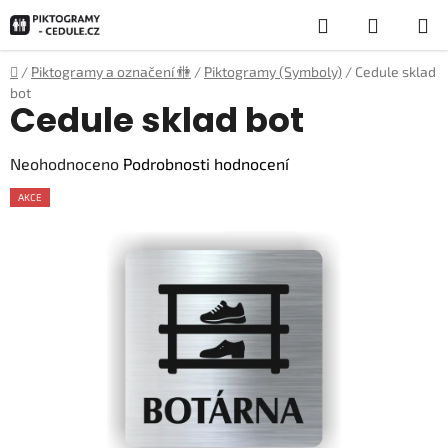
Přejít
Hledat
NÁKUP
na
obsah
KOŠÍK
Domů
/
Piktogramy a označení 🚻
/
Piktogramy (Symboly)
/
Cedule sklad
bot
Cedule sklad bot
Průměrné
Neohodnoceno
Podrobnosti hodnocení
hodnocení
AKCE
produktu
je
0,0
z
5
hvězdiček.