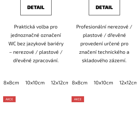
DETAIL
DETAIL
Praktická volba pro
Profesionální nerezové /
jednoznačné označení
plastové / dřevěné
WC bez jazykové bariéry
provedení určené pro
– nerezové / plastové /
značení technického a
dřevěné zpracování.
skladového zázemí.
8x8cm
10x10cm
12x12cm
8x8cm
15x15cm
10x10cm
20x20cm
12x12cm
AKCE
AKCE