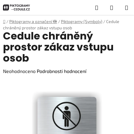
Přejít
Hledat
NÁKUP
na
obsah
KOŠÍK
Domů
/
Piktogramy a označení 🚻
/
Piktogramy (Symboly)
/
Cedule
chráněný prostor zákaz vstupu osob
Cedule chráněný
prostor zákaz vstupu
osob
Průměrné
Neohodnoceno
Podrobnosti hodnocení
hodnocení
produktu
je
0,0
z
5
hvězdiček.