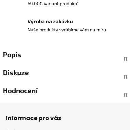
69 000 variant produktů
Výroba na zakázku
Naše produkty vyrábíme vám na míru
Popis
Diskuze
Hodnocení
Z
á
Informace pro vás
p
a