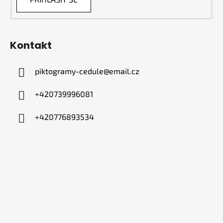
Kontakt
piktogramy-cedule
@
email.cz
+420739996081
+420776893534