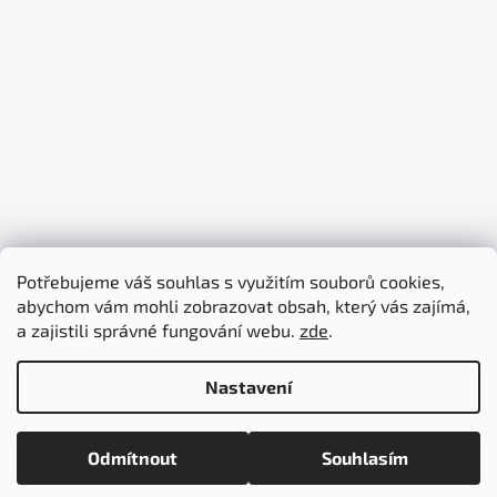
Potřebujeme váš souhlas s využitím souborů cookies,
abychom vám mohli zobrazovat obsah, který vás zajímá,
piktogramy-cedule.cz
denex.cz
a zajistili správné fungování webu.
zde
.
Nastavení
Vytvořil Shoptet
Odmítnout
Souhlasím
Copyright 2026
piktogramy-cedule.cz
. Všechna práva
vyhrazena.
Upravit nastavení cookies