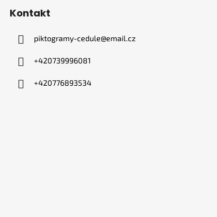
Kontakt
piktogramy-cedule
@
email.cz
+420739996081
+420776893534