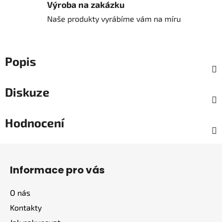
Výroba na zakázku
Naše produkty vyrábíme vám na míru
Popis
Diskuze
Hodnocení
Z
á
Informace pro vás
p
a
O nás
t
Kontakty
í