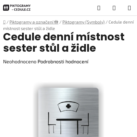
Přejít
Hledat
NÁKUP
na
obsah
KOŠÍK
Domů
/
Piktogramy a označení 🚻
/
Piktogramy (Symboly)
/
Cedule denní
místnost sester stůl a židle
Cedule denní místnost
sester stůl a židle
Průměrné
Neohodnoceno
Podrobnosti hodnocení
hodnocení
produktu
je
0,0
z
5
hvězdiček.