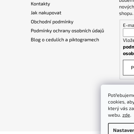
Kontakty
í
nových
Jak nakupovat
shopu.
Obchodní podmínky
E-ma
Podmínky ochrany osobních údajů
Blog o cedulích a piktogramech
Vlož
podm
osob
P
Potřebujeme
cookies, ab
který vás za
webu.
zde
.
Nastaven