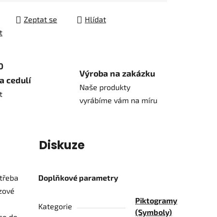
Zeptat se
Hlídat
t
0
Výroba na zakázku
a cedulí
Naše produkty
t
vyrábíme vám na míru
í
Diskuze
otřeba
Doplňkové parametry
ezové
Piktogramy
Kategorie
(Symboly)
se do