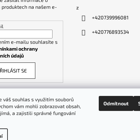
 produktech na našem e-
z
+420739996081
il
+420776893534
ením e-mailu souhlasíte s
ínkami ochrany
ních údajů
ŘIHLÁSIT SE
 váš souhlas s využitím souborů
Odmítnout
ychom vám mohli zobrazovat obsah,
piktogramy-cedule.cz
denex.cz
jímá, a zajistili správné fungování
í