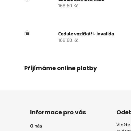
168,60 Kč
Cedule vozíčkáři- invalida
168,60 Kč
Přijímáme online platby
Z
á
Informace pro vás
Odeb
p
a
Vložte
O nás
t
budeme