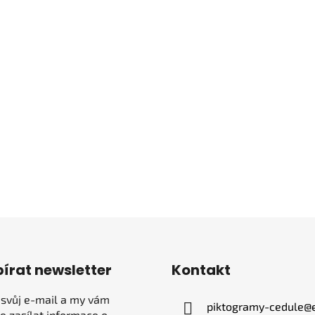
írat newsletter
Kontakt
 svůj e-mail a my vám
piktogramy-cedule
@
 zasílat informace o