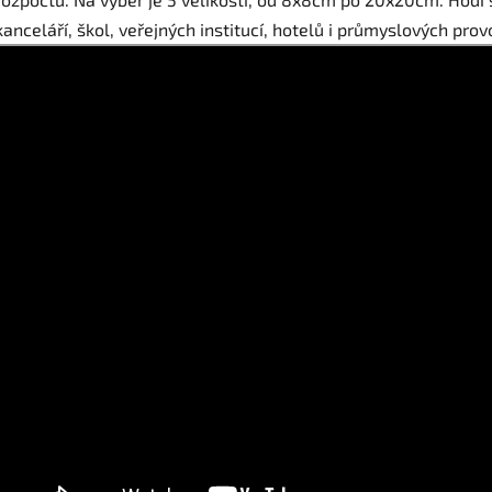
kanceláří, škol, veřejných institucí, hotelů i průmyslových prov