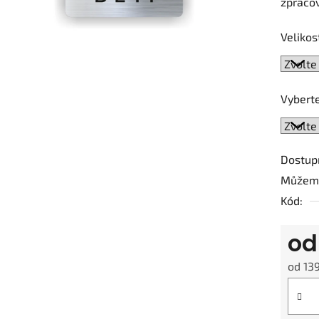
zpracov
0,0
z
Velikos
5
hvězdič
Vyberte
Dostup
Můžeme
Kód:
o
od
13
Měrná