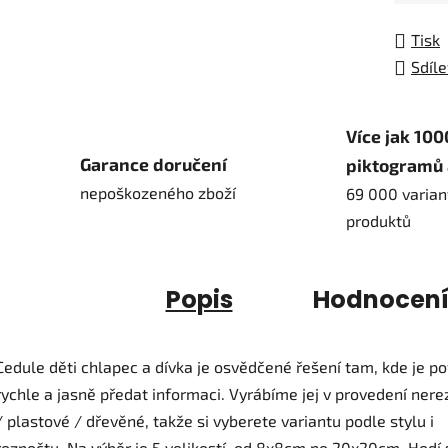
Tisk
Sdíle
Více jak 100
Garance doručení
piktogramů 
nepoškozeného zboží
69 000 varian
produktů
Popis
Hodnocen
Cedule děti chlapec a dívka je osvědčené řešení tam, kde je p
rychle a jasně předat informaci. Vyrábíme jej v provedení ner
/ plastové / dřevěné, takže si vyberete variantu podle stylu i
rozpočtu. Na výběr je 5 velikostí, od 8x8cm po 20x20cm. Hodí 