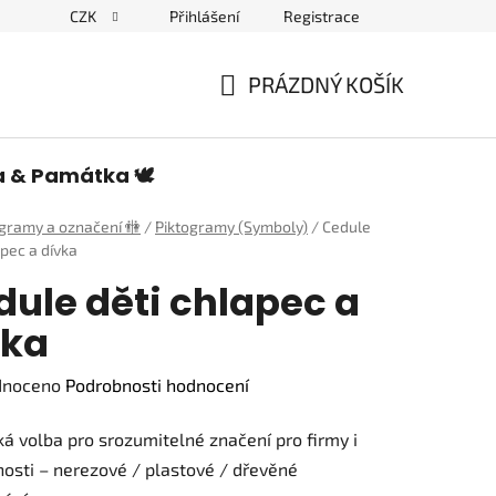
CZK
Přihlášení
Registrace
edulích a piktogramech
PRÁZDNÝ KOŠÍK
NÁKUPNÍ
KOŠÍK
a & Památka 🕊️
ogramy a označení 🚻
/
Piktogramy (Symboly)
/
Cedule
apec a dívka
dule děti chlapec a
vka
né
dnoceno
Podrobnosti hodnocení
ení
ká volba pro srozumitelné značení pro firmy i
tu
sti – nerezové / plastové / dřevěné