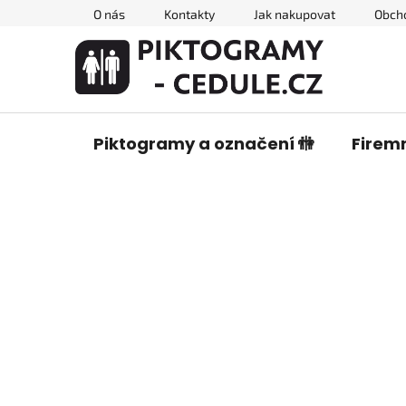
Přejít
O nás
Kontakty
Jak nakupovat
Obch
na
obsah
Piktogramy a označení 🚻
Firemn
P
o
s
t
r
a
n
n