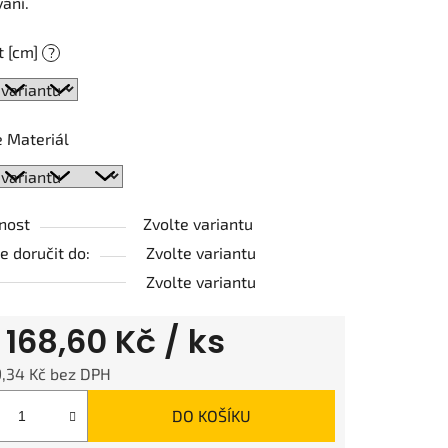
ání.
t [cm]
?
ek.
 Materiál
nost
Zvolte variantu
 doručit do:
Zvolte variantu
Zvolte variantu
d
168,60 Kč
/ ks
9,34 Kč
bez DPH
 cena:
DO KOŠÍKU