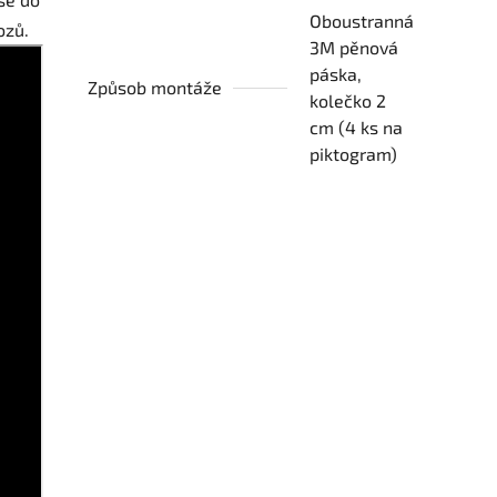
Oboustranná
ozů.
3M pěnová
páska,
Způsob montáže
kolečko 2
cm (4 ks na
piktogram)