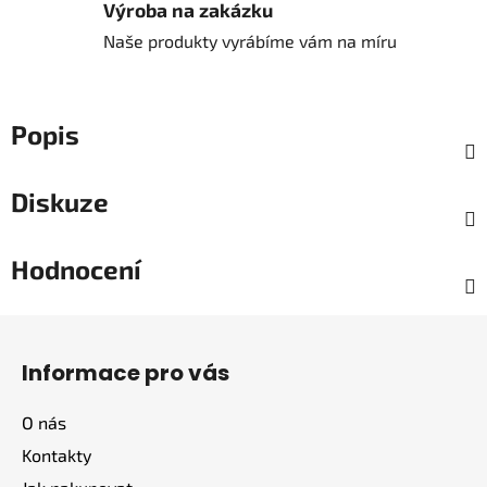
Výroba na zakázku
Naše produkty vyrábíme vám na míru
Popis
Diskuze
Hodnocení
Z
á
Informace pro vás
p
a
O nás
t
Kontakty
í