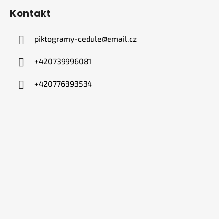
Kontakt
piktogramy-cedule
@
email.cz
+420739996081
+420776893534