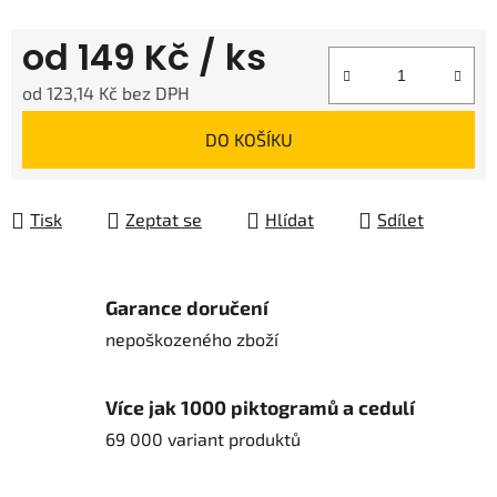
od
149 Kč
/ ks
od
123,14 Kč
bez DPH
Měrná cena:
DO KOŠÍKU
Tisk
Zeptat se
Hlídat
Sdílet
Garance doručení
nepoškozeného zboží
Více jak 1000 piktogramů a cedulí
69 000 variant produktů