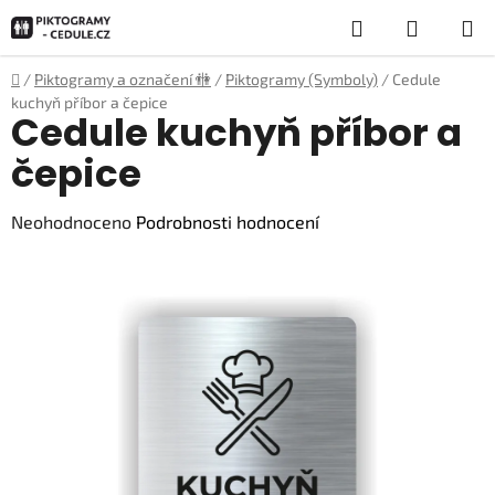
Přejít
Hledat
NÁKUP
na
obsah
KOŠÍK
Domů
/
Piktogramy a označení 🚻
/
Piktogramy (Symboly)
/
Cedule
kuchyň příbor a čepice
Cedule kuchyň příbor a
čepice
Průměrné
Neohodnoceno
Podrobnosti hodnocení
hodnocení
produktu
je
0,0
z
5
hvězdiček.