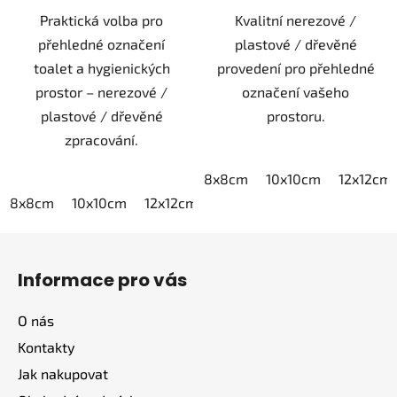
Praktická volba pro
Kvalitní nerezové /
přehledné označení
plastové / dřevěné
toalet a hygienických
provedení pro přehledné
prostor – nerezové /
označení vašeho
plastové / dřevěné
prostoru.
zpracování.
8x8cm
10x10cm
12x12cm
8x8cm
10x10cm
12x12cm
15x15cm
20x20cm
Z
á
Informace pro vás
p
a
O nás
t
Kontakty
í
Jak nakupovat