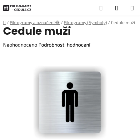
Přejít
Hledat
NÁKUP
na
obsah
KOŠÍK
Domů
/
Piktogramy a označení 🚻
/
Piktogramy (Symboly)
/
Cedule muži
Cedule muži
Průměrné
Neohodnoceno
Podrobnosti hodnocení
hodnocení
produktu
je
0,0
z
5
hvězdiček.