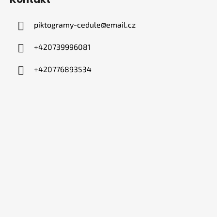
piktogramy-cedule
@
email.cz
+420739996081
+420776893534