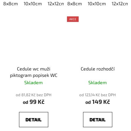
8x8cm
10x10cm
12x12cm
8x8cm
15x15cm
10x10cm
20x20cm
12x12cm
AKCE
Cedule wc muži
Cedule rozhodčí
piktogram popisek WC
Skladem
Skladem
od 81,82 Kč bez DPH
od 123,14 Kč bez DPH
99 Kč
149 Kč
od
od
DETAIL
DETAIL