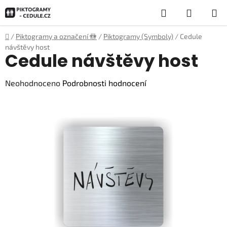
Přejít
Hledat
NÁKUP
na
obsah
KOŠÍK
Domů
/
Piktogramy a označení 🚻
/
Piktogramy (Symboly)
/
Cedule
návštěvy host
Cedule návštěvy host
Průměrné
Neohodnoceno
Podrobnosti hodnocení
hodnocení
produktu
je
0,0
z
5
hvězdiček.