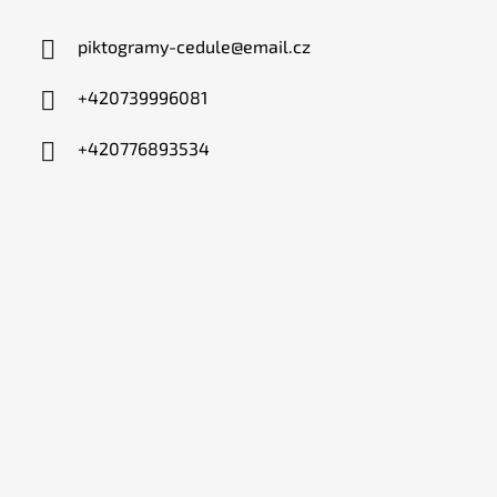
piktogramy-cedule
@
email.cz
+420739996081
+420776893534