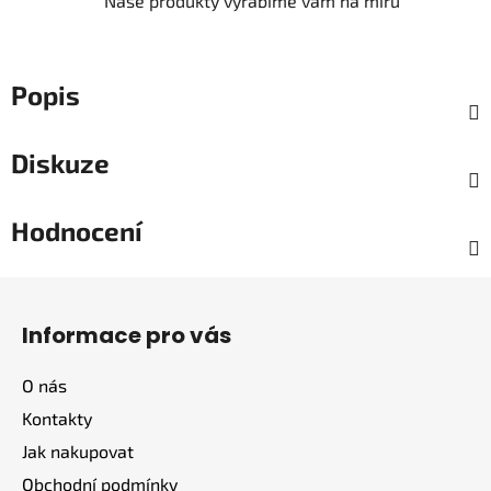
Naše produkty vyrábíme vám na míru
Popis
Diskuze
Hodnocení
Z
á
Informace pro vás
p
a
O nás
t
Kontakty
í
Jak nakupovat
Obchodní podmínky