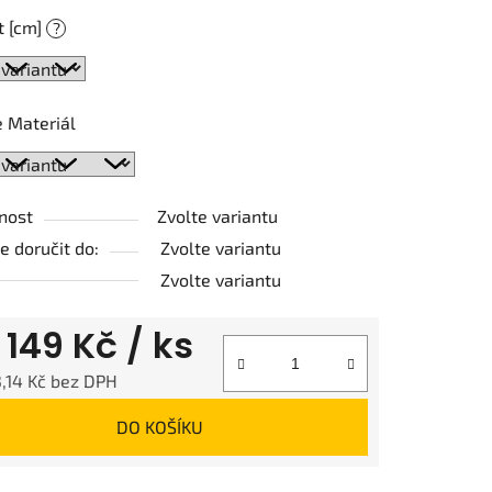
t [cm]
?
ek.
 Materiál
nost
Zvolte variantu
 doručit do:
Zvolte variantu
Zvolte variantu
d
149 Kč
/ ks
,14 Kč
bez DPH
 cena:
DO KOŠÍKU