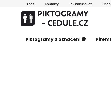
Přejít
O nás
Kontakty
Jak nakupovat
Obch
na
obsah
Piktogramy a označení 🚻
Firemn
P
o
s
t
r
a
n
n