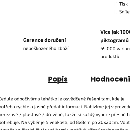
Tisk
Sdíle
Více jak 100
Garance doručení
piktogramů 
nepoškozeného zboží
69 000 varian
produktů
Popis
Hodnocen
Cedule odpočívárna lehátko je osvědčené řešení tam, kde je
potřeba rychle a jasně předat informaci. Nabízíme jej v proved
nerezové / plastové / dřevěné, takže si každý vybere přesně to
potřebuje. Na výběr je 5 velikostí, od 8x8cm po 20x20cm. Voli
rámeček a široká škála velikostí umožňují přizpůsobit značení