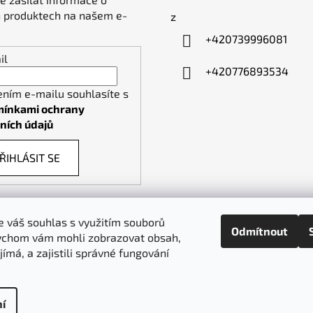
 produktech na našem e-
z
+420739996081
il
+420776893534
ením e-mailu souhlasíte s
ínkami ochrany
ních údajů
ŘIHLÁSIT SE
 váš souhlas s využitím souborů
Odmítnout
ychom vám mohli zobrazovat obsah,
piktogramy-cedule.cz
denex.cz
jímá, a zajistili správné fungování
í