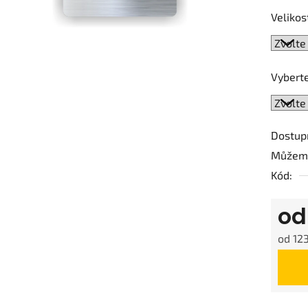
0,0
Velikos
z
5
hvězdič
Vyberte
Dostup
Můžeme
Kód:
o
od
123
Měrná