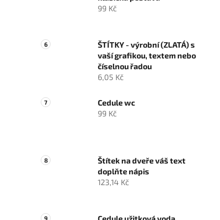
99 Kč
ŠTÍTKY - výrobní (ZLATÁ) s
vaší grafikou, textem nebo
číselnou řadou
6,05 Kč
Cedule wc
99 Kč
Štítek na dveře váš text
doplňte nápis
123,14 Kč
Cedule užitková voda