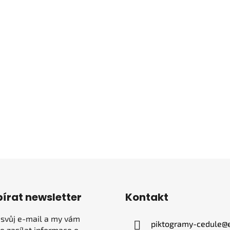
írat newsletter
Kontakt
 svůj e-mail a my vám
piktogramy-cedule
@
 zasílat informace o