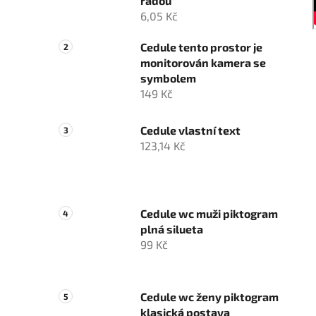
řadou
6,05 Kč
Cedule tento prostor je
monitorován kamera se
symbolem
149 Kč
Cedule vlastní text
123,14 Kč
Cedule wc muži piktogram
plná silueta
99 Kč
Cedule wc ženy piktogram
klasická postava