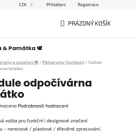
CZK
Přihlášení
Registrace
edulích a piktogramech
PRÁZDNÝ KOŠÍK
NÁKUPNÍ
KOŠÍK
a & Památka 🕊️
ogramy a označení 🚻
/
Piktogramy (Symboly)
/
Cedule
árna lehátko
dule odpočívárna
hátko
né
dnoceno
Podrobnosti hodnocení
ení
ká volba pro funkční i designové značení
tu
u – nerezové / plastové / dřevěné zpracování.