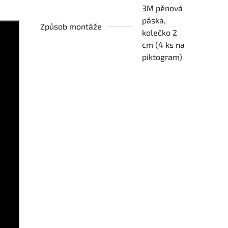
3M pěnová
páska,
Způsob montáže
kolečko 2
cm (4 ks na
piktogram)