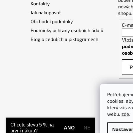
Kontakty
í
nových
Jak nakupovat
shopu.
Obchodní podmínky
E-ma
Podmínky ochrany osobních údajů
Blog o cedulích a piktogramech
Vlož
podm
osob
P
Potřebujeme
cookies, ab
který vás za
webu.
zde
.
Chcete slevu 5 % na
ANO
NE
Nastaven
první nákup?