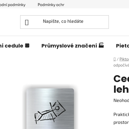
odní podmínky
Podmínky ochrany osobních údajů
Blog o c
í cedule 🔲
Průmyslové značení 🏭
Piet
Domů
/
Pikt
odpočív
Ce
le
Průměr
Neoho
hodnoc
Praktic
produk
prostor
je