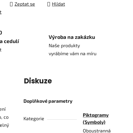
Zeptat se
Hlídat
t
0
Výroba na zakázku
a cedulí
Naše produkty
t
vyrábíme vám na míru
í
Diskuze
Doplňkové parametry
ení
Piktogramy
, co
Kategorie
(Symboly)
telný
Oboustranná