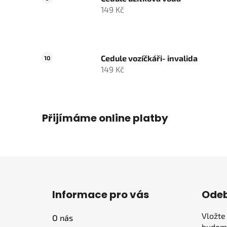
149 Kč
Cedule vozíčkáři- invalida
149 Kč
Přijímáme online platby
Z
á
Informace pro vás
Odeb
p
a
Vložte
O nás
t
budeme