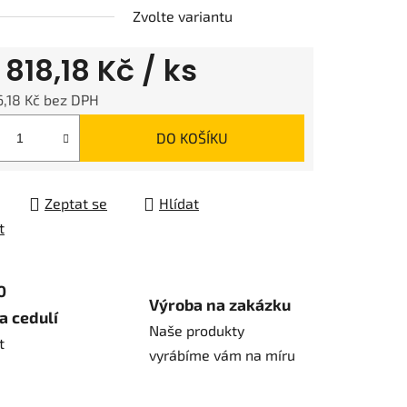
Zvolte variantu
d
818,18 Kč
/ ks
,18 Kč
bez DPH
 cena:
DO KOŠÍKU
Zeptat se
Hlídat
t
0
Výroba na zakázku
a cedulí
Naše produkty
t
vyrábíme vám na míru