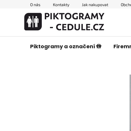
Přejít
O nás
Kontakty
Jak nakupovat
Obch
na
obsah
Piktogramy a označení 🚻
Firemn
P
o
s
t
r
a
n
n