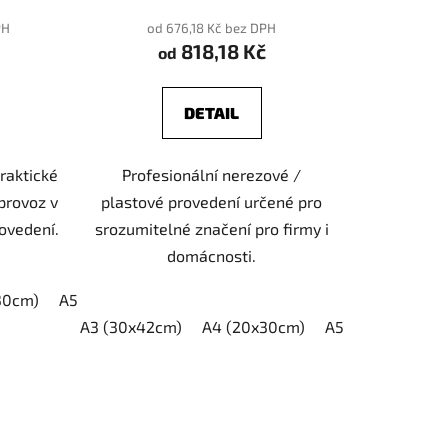
PH
od 676,18 Kč bez DPH
818,18 Kč
od
DETAIL
praktické
Profesionální nerezové /
provoz v
plastové provedení určené pro
ovedení.
srozumitelné značení pro firmy i
domácnosti.
30cm)
A5 (15x21cm)
A3 (30x42cm)
A4 (20x30cm)
A5 (15x21cm)