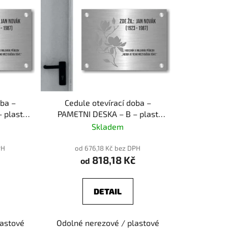
oba –
Cedule otevírací doba –
 plast
PAMETNI DESKA – B – plast
(piktogram)
Skladem
PH
od 676,18 Kč bez DPH
818,18 Kč
od
DETAIL
lastové
Odolné nerezové / plastové