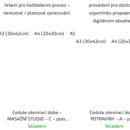
řešení pro každodenní provoz –
provedení pro důst
nerezové / plastové zpracování.
vzpomínku propoje
digitálním obsah
A3 (30x42cm)
A4 (20x30cm)
A5 (15x21cm)
A3 (30x42cm)
A4 (20x
Cedule otevírací doba –
Cedule otevírací d
MASAŽNÍ STUDIO – C – plast
POTRAVINY – A – p
(piktogram)
(piktogram)
Skladem
Skladem