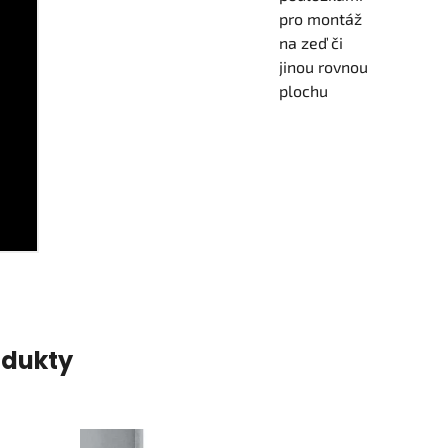
pro montáž
na zeď či
jinou rovnou
plochu
odukty