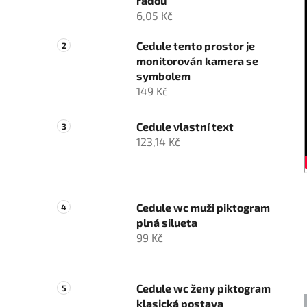
řadou
6,05 Kč
Cedule tento prostor je
monitorován kamera se
symbolem
149 Kč
Cedule vlastní text
123,14 Kč
Cedule wc muži piktogram
plná silueta
99 Kč
Cedule wc ženy piktogram
klasická postava