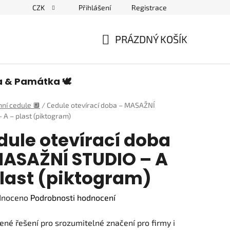
CZK
Přihlášení
Registrace
edulích a piktogramech
PRÁZDNÝ KOŠÍK
NÁKUPNÍ
KOŠÍK
a & Památka 🕊️
ní cedule 🔲
/
Cedule otevírací doba – MASAŽNÍ
 A – plast (piktogram)
dule otevírací doba
MASAŽNÍ STUDIO – A
plast (piktogram)
né
dnoceno
Podrobnosti hodnocení
ení
né řešení pro srozumitelné značení pro firmy i
tu