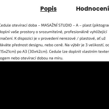
Popis
Hodnocen
Cedule otevírací doba – MASAŽNÍ STUDIO – A – plast (piktogr
doplní vaše prostory o srozumitelné, profesionálně vyhlížející
značení. K dispozici je v provedení nerezové / plastové, ať už
dáváte přednost designu, nebo ceně. Na výběr je 3 velikostí, o
(15x21cm) po A3 (30x42cm). Cedule lze doplnit vlastním texte
logem nebo otevírací dobou na míru.