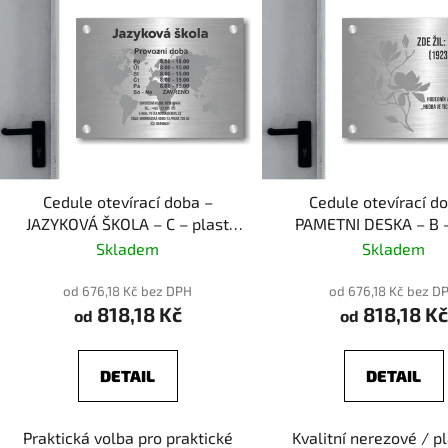
Cedule otevírací doba –
Cedule otevírací d
JAZYKOVÁ ŠKOLA – C – plast
PAMETNI DESKA – B –
(piktogram)
(piktogram)
Skladem
Skladem
od 676,18 Kč bez DPH
od 676,18 Kč bez D
818,18 Kč
818,18 Kč
od
od
DETAIL
DETAIL
Praktická volba pro praktické
Kvalitní nerezové / p