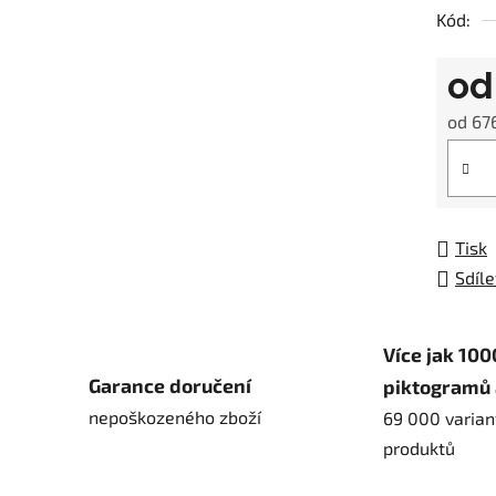
Kód:
o
od
676
Měrná
Tisk
Sdíle
Více jak 100
Garance doručení
piktogramů 
nepoškozeného zboží
69 000 varian
produktů