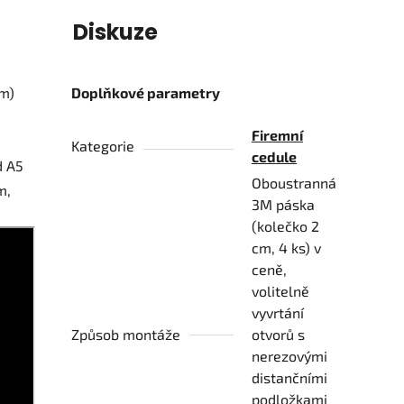
í
Diskuze
am)
Doplňkové parametry
Firemní
Kategorie
cedule
d A5
Oboustranná
m,
3M páska
(kolečko 2
cm, 4 ks) v
ceně,
volitelně
vyvrtání
Způsob montáže
otvorů s
nerezovými
distančními
podložkami