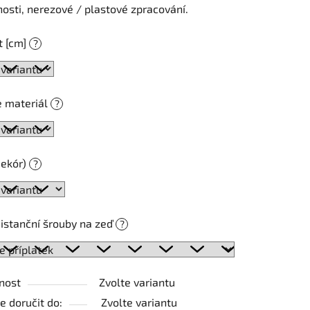
sti, nerezové / plastové zpracování.
t [cm]
?
ek.
e materiál
?
dekór)
?
distanční šrouby na zeď
?
nost
Zvolte variantu
 doručit do:
Zvolte variantu