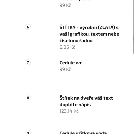
99 Kč
ŠTÍTKY - výrobní (ZLATÁ) s
vaší grafikou, textem nebo
číselnou řadou
6,05 Kč
Cedule wc
99 Kč
Štítek na dveře váš text
doplňte nápis
123,14 Kč
Cedule užitková voda