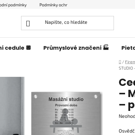
odní podmínky
Podmínky ochrany osobních údajů
Blog o c
í cedule 🔲
Průmyslové značení 🏭
Piet
Domů
/
Firem
STUDIO –
Ce
– 
– 
Průměr
Neoho
hodnoc
Osvědče
produk