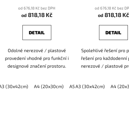
od 676,18 Kč bez DPH
od 676,18 Kč bez D
818,18 Kč
818,18 Kč
od
od
DETAIL
DETAIL
Odolné nerezové / plastové
Spolehlivé řešení pro 
provedení vhodné pro funkční i
řešení pro každodenní 
designové značení prostoru.
nerezové / plastové pr
A3 (30x42cm)
A4 (20x30cm)
A5 (15x21cm)
A3 (30x42cm)
A4 (20x