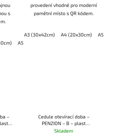
ojnou
provedení vhodné pro moderní
nou s
pamětní místo s QR kódem.
em.
A3 (30x42cm)
A4 (20x30cm)
A5 (15x21cm)
30cm)
A5 (15x21cm)
oba –
Cedule otevírací doba –
last
PENZION – B – plast
(piktogram)
Skladem