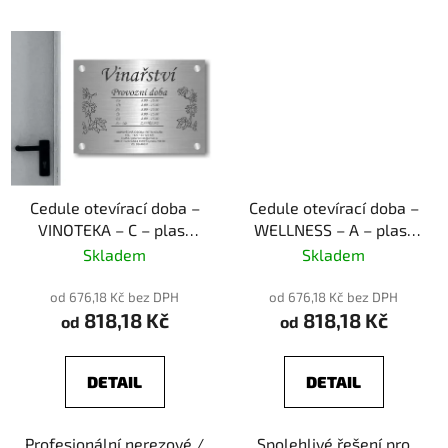
Cedule otevírací doba –
Cedule otevírací doba –
VINOTEKA – C – plast
WELLNESS – A – plast
(piktogram)
(piktogram)
Skladem
Skladem
od 676,18 Kč bez DPH
od 676,18 Kč bez DPH
818,18 Kč
818,18 Kč
od
od
DETAIL
DETAIL
Profesionální nerezové /
Spolehlivé řešení pro