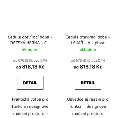
Cedule otevírací doba –
Cedule otevírací doba –
DĚTSKÁ HERNA – C –
LEKAŘ – A – plast
plast (piktogram)
(piktogram)
Skladem
Skladem
od 676,18 Kč bez DPH
od 676,18 Kč bez DPH
818,18 Kč
818,18 Kč
od
od
DETAIL
DETAIL
Praktická volba pro
Osvědčené řešení pro
funkční i designové
funkční i designové
značení prostoru –
značení prostoru,