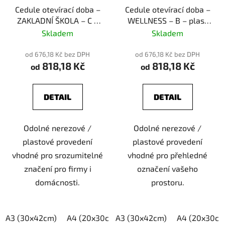
Cedule otevírací doba –
Cedule otevírací doba –
ZAKLADNÍ ŠKOLA – C –
WELLNESS – B – plast
plast (piktogram)
(piktogram)
Skladem
Skladem
od 676,18 Kč bez DPH
od 676,18 Kč bez DPH
818,18 Kč
818,18 Kč
od
od
DETAIL
DETAIL
Odolné nerezové /
Odolné nerezové /
plastové provedení
plastové provedení
vhodné pro srozumitelné
vhodné pro přehledné
značení pro firmy i
označení vašeho
domácnosti.
prostoru.
A3 (30x42cm)
A4 (20x30cm)
A3 (30x42cm)
A5 (15x21cm)
A4 (20x30cm