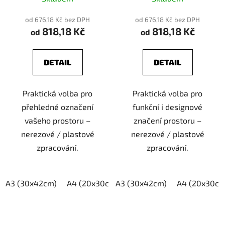
od 676,18 Kč bez DPH
od 676,18 Kč bez DPH
818,18 Kč
818,18 Kč
od
od
DETAIL
DETAIL
Praktická volba pro
Praktická volba pro
přehledné označení
funkční i designové
vašeho prostoru –
značení prostoru –
nerezové / plastové
nerezové / plastové
zpracování.
zpracování.
A3 (30x42cm)
A4 (20x30cm)
A3 (30x42cm)
A5 (15x21cm)
A4 (20x30cm