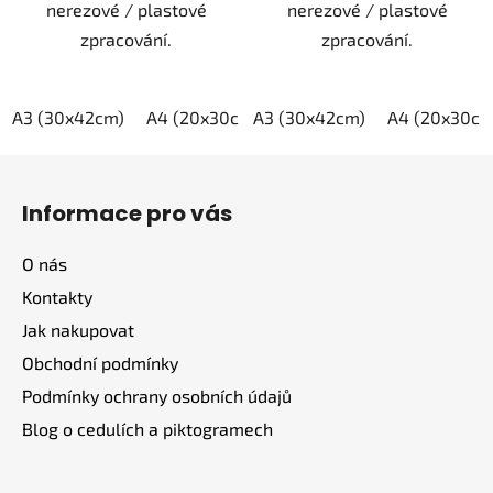
nerezové / plastové
nerezové / plastové
zpracování.
zpracování.
A3 (30x42cm)
A4 (20x30cm)
A3 (30x42cm)
A5 (15x21cm)
A4 (20x30cm
Z
á
Informace pro vás
p
a
O nás
t
Kontakty
í
Jak nakupovat
Obchodní podmínky
Podmínky ochrany osobních údajů
Blog o cedulích a piktogramech