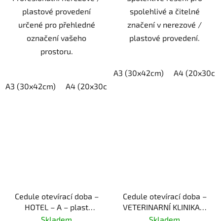
plastové provedení
spolehlivé a čitelné
určené pro přehledné
značení v nerezové /
označení vašeho
plastové provedení.
prostoru.
A3 (30x42cm)
A4 (20x30cm
A3 (30x42cm)
A4 (20x30cm)
A5 (15x21cm)
Cedule otevírací doba –
Cedule otevírací doba –
HOTEL – A – plast
VETERINARNÍ KLINIKA –
(piktogram)
C – plast (piktogram)
Skladem
Skladem