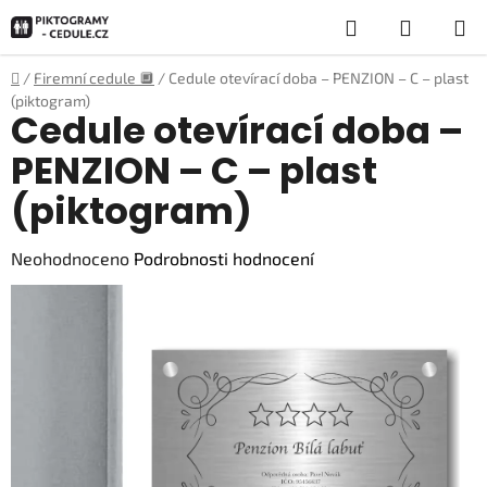
Přejít
Hledat
NÁKUP
na
obsah
KOŠÍK
Domů
/
Firemní cedule 🔲
/
Cedule otevírací doba – PENZION – C – plast
(piktogram)
Cedule otevírací doba –
PENZION – C – plast
(piktogram)
Průměrné
Neohodnoceno
Podrobnosti hodnocení
hodnocení
produktu
je
0,0
z
5
hvězdiček.