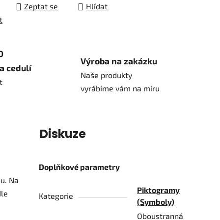
Zeptat se
Hlídat
t
0
Výroba na zakázku
a cedulí
Naše produkty
t
vyrábíme vám na míru
í
Diskuze
Doplňkové parametry
ou. Na
Piktogramy
dle
Kategorie
(Symboly)
Oboustranná