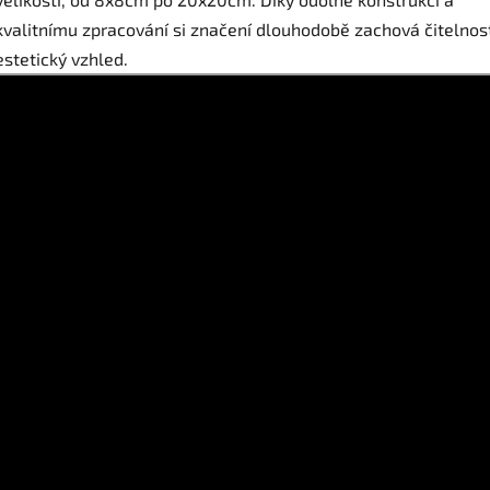
kvalitnímu zpracování si značení dlouhodobě zachová čitelnost
estetický vzhled.