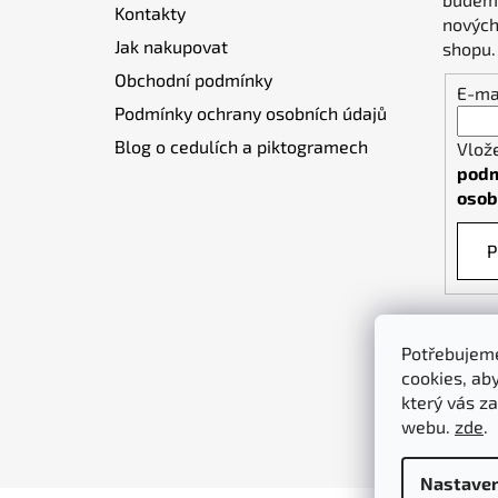
Kontakty
í
nových
Jak nakupovat
shopu.
Obchodní podmínky
E-ma
Podmínky ochrany osobních údajů
Blog o cedulích a piktogramech
Vlož
podm
osob
P
Potřebujeme
cookies, ab
který vás za
webu.
zde
.
Nastaven