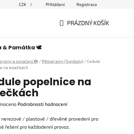
CZK
Přihlášení
Registrace
edulích a piktogramech
PRÁZDNÝ KOŠÍK
NÁKUPNÍ
KOŠÍK
a & Památka 🕊️
ogramy a označení 🚻
/
Piktogramy (Symboly)
/
Cedule
e na kolečkách
dule popelnice na
lečkách
né
dnoceno
Podrobnosti hodnocení
ení
í nerezové / plastové / dřevěné provedení pro
tu
ké řešení pro každodenní provoz.