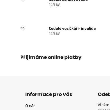
149 Kč
Cedule vozíčkáři- invalida
149 Kč
Přijímáme online platby
Z
á
Informace pro vás
Odeb
p
a
Vložte
O nás
t
budeme