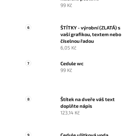
99 Kč
ŠTÍTKY - výrobní (ZLATÁ) s
vaší grafikou, textem nebo
číselnou řadou
6,05 Kč
Cedule wc
99 Kč
Štítek na dveře váš text
doplňte nápis
123,14 Kč
Cedule užitková voda