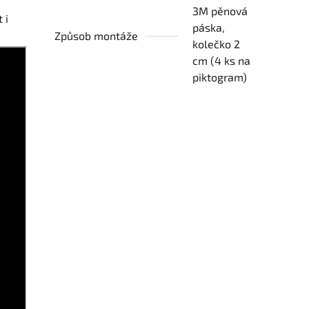
3M pěnová
 i
páska,
Způsob montáže
kolečko 2
cm (4 ks na
piktogram)