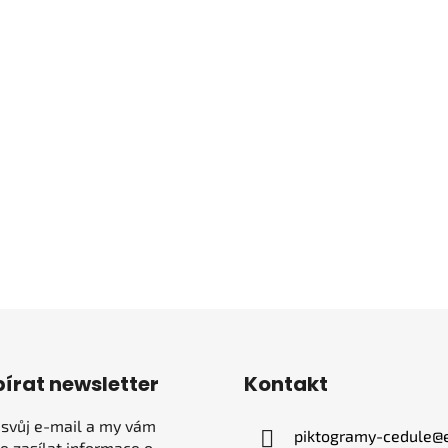
írat newsletter
Kontakt
 svůj e-mail a my vám
piktogramy-cedule
@
 zasílat informace o