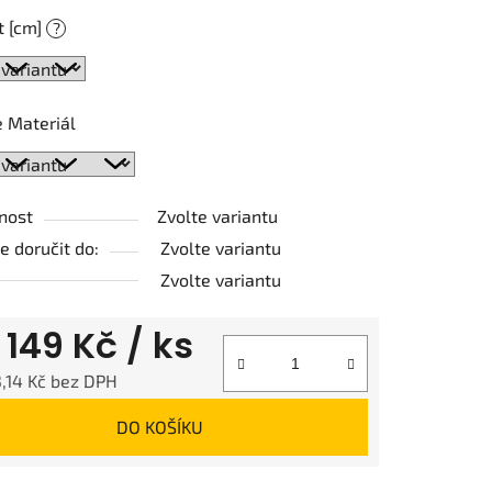
t [cm]
?
ek.
 Materiál
nost
Zvolte variantu
 doručit do:
Zvolte variantu
Zvolte variantu
d
149 Kč
/ ks
,14 Kč
bez DPH
 cena:
DO KOŠÍKU