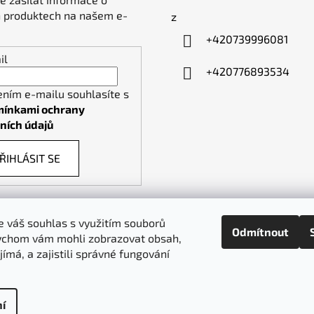
 produktech na našem e-
z
+420739996081
il
+420776893534
ením e-mailu souhlasíte s
ínkami ochrany
ních údajů
ŘIHLÁSIT SE
 váš souhlas s využitím souborů
Odmítnout
ychom vám mohli zobrazovat obsah,
piktogramy-cedule.cz
denex.cz
jímá, a zajistili správné fungování
í