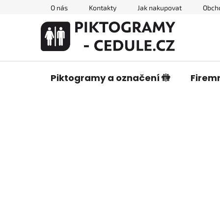
Přejít
O nás
Kontakty
Jak nakupovat
Obch
na
obsah
Piktogramy a označení 🚻
Firemn
P
o
s
t
r
a
n
n