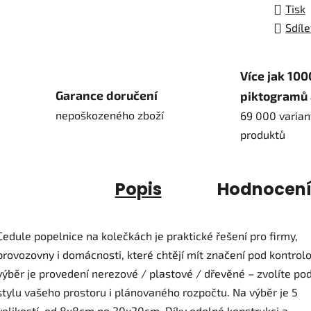
Tisk
Sdíle
Více jak 100
Garance doručení
piktogramů 
nepoškozeného zboží
69 000 varian
produktů
Popis
Hodnocen
Cedule popelnice na kolečkách je praktické řešení pro firmy,
provozovny i domácnosti, které chtějí mít značení pod kontrol
výběr je provedení nerezové / plastové / dřevěné – zvolíte po
stylu vašeho prostoru i plánovaného rozpočtu. Na výběr je 5
velikostí, od 8x8cm po 20x20cm. Díky odolné konstrukci a