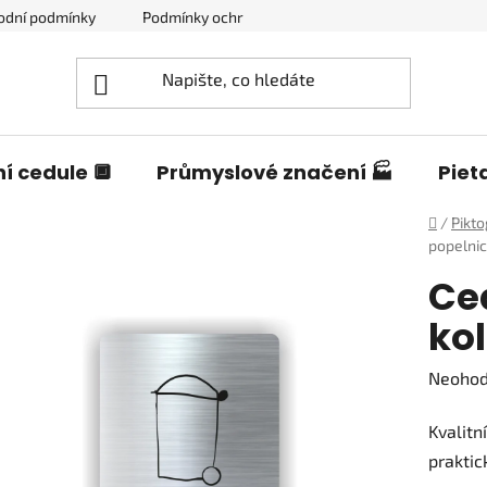
odní podmínky
Podmínky ochrany osobních údajů
Blog o c
í cedule 🔲
Průmyslové značení 🏭
Piet
Domů
/
Pikt
popelnic
Ce
ko
Průměr
Neoho
hodnoc
Kvalitn
produk
praktic
je