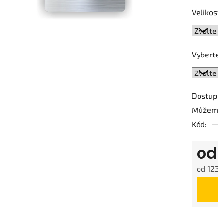
0,0
Velikos
z
5
hvězdič
Vyberte
Dostup
Můžeme
Kód:
o
od
123
Měrná