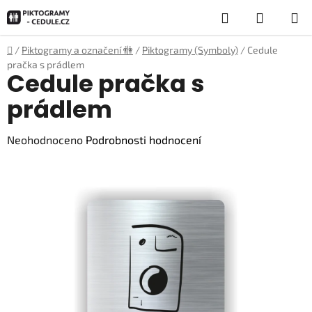
Přejít
Hledat
NÁKUP
na
obsah
KOŠÍK
Domů
/
Piktogramy a označení 🚻
/
Piktogramy (Symboly)
/
Cedule
pračka s prádlem
Cedule pračka s
prádlem
Průměrné
Neohodnoceno
Podrobnosti hodnocení
hodnocení
produktu
je
0,0
z
5
hvězdiček.