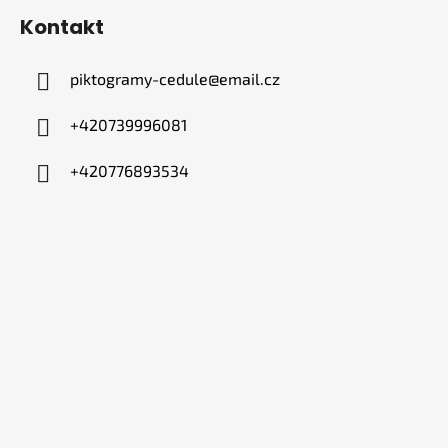
Kontakt
piktogramy-cedule
@
email.cz
+420739996081
+420776893534