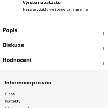
Výroba na zakázku
Naše produkty vyrábíme vám na míru
Popis
Diskuze
Hodnocení
Z
á
Informace pro vás
p
a
O nás
t
Kontakty
í