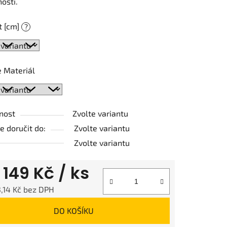
osti.
t [cm]
?
ek.
 Materiál
nost
Zvolte variantu
 doručit do:
Zvolte variantu
Zvolte variantu
d
149 Kč
/ ks
,14 Kč
bez DPH
 cena:
DO KOŠÍKU