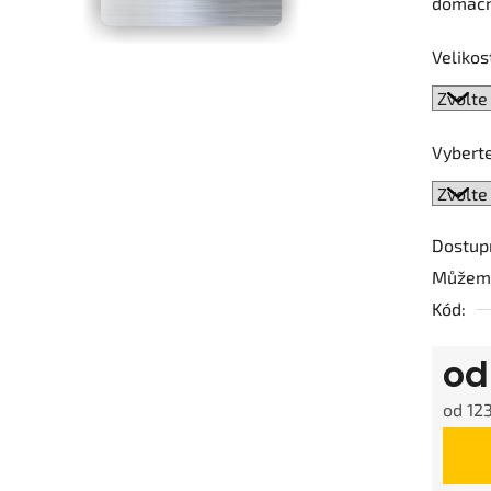
domácn
0,0
z
Velikos
5
hvězdič
Vyberte
Dostup
Můžeme
Kód:
o
od
123
Měrná