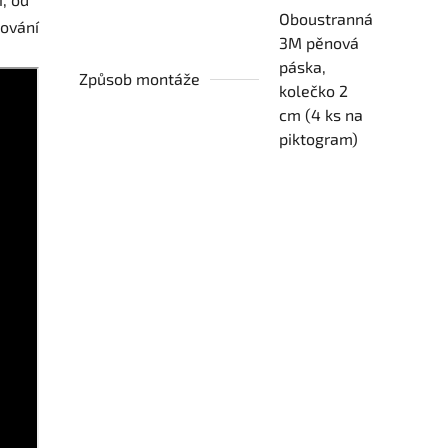
Oboustranná
cování
3M pěnová
páska,
Způsob montáže
kolečko 2
cm (4 ks na
piktogram)