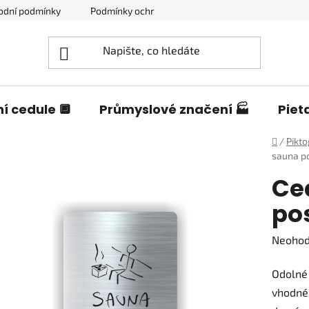
odní podmínky
Podmínky ochrany osobních údajů
Blog o c
í cedule 🔲
Průmyslové značení 🏭
Piet
Domů
/
Pikt
sauna p
Ce
po
Průměr
Neoho
hodnoc
Odolné 
produk
vhodné 
je