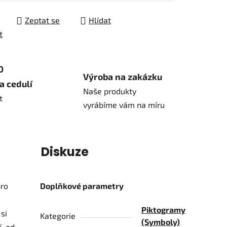
Zeptat se
Hlídat
t
0
Výroba na zakázku
a cedulí
Naše produkty
t
vyrábíme vám na míru
í
Diskuze
pro
Doplňkové parametry
Piktogramy
si
Kategorie
(Symboly)
í, od