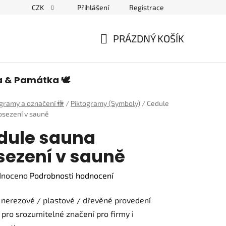
CZK
Přihlášení
Registrace
edulích a piktogramech
PRÁZDNÝ KOŠÍK
NÁKUPNÍ
KOŠÍK
a & Památka 🕊️
ogramy a označení 🚻
/
Piktogramy (Symboly)
/
Cedule
osezení v sauně
dule sauna
sezení v sauně
né
dnoceno
Podrobnosti hodnocení
ení
nerezové / plastové / dřevěné provedení
tu
pro srozumitelné značení pro firmy i