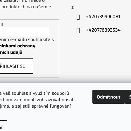
 produktech na našem e-
z
+420739996081
il
+420776893534
ením e-mailu souhlasíte s
ínkami ochrany
ních údajů
ŘIHLÁSIT SE
 váš souhlas s využitím souborů
Odmítnout
ychom vám mohli zobrazovat obsah,
piktogramy-cedule.cz
denex.cz
jímá, a zajistili správné fungování
í