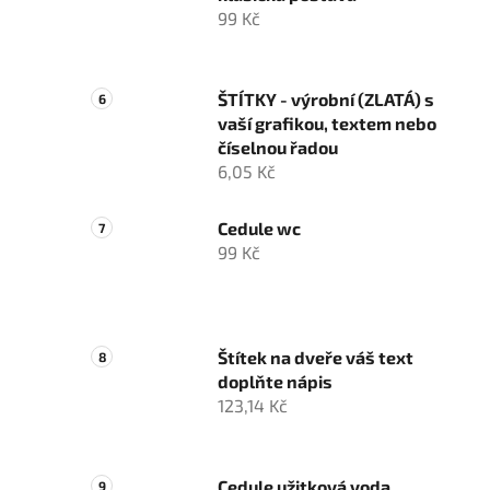
99 Kč
ŠTÍTKY - výrobní (ZLATÁ) s
vaší grafikou, textem nebo
číselnou řadou
6,05 Kč
Cedule wc
99 Kč
Štítek na dveře váš text
doplňte nápis
123,14 Kč
Cedule užitková voda