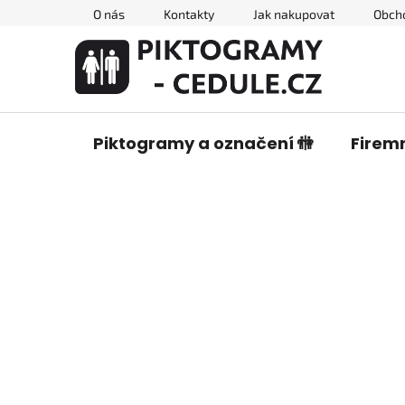
Přejít
O nás
Kontakty
Jak nakupovat
Obch
na
obsah
Piktogramy a označení 🚻
Firemn
P
o
s
t
r
a
n
n