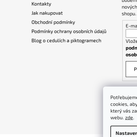
Kontakty
í
nových
Jak nakupovat
shopu.
Obchodní podmínky
E-ma
Podmínky ochrany osobních údajů
Blog o cedulích a piktogramech
Vlož
podm
osob
P
Potřebujeme
cookies, ab
který vás za
webu.
zde
.
Nastaven