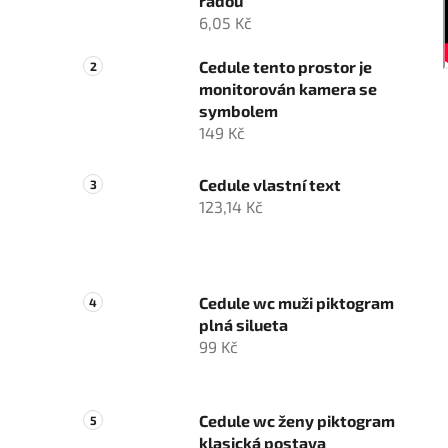
řadou
6,05 Kč
Cedule tento prostor je
monitorován kamera se
symbolem
149 Kč
Cedule vlastní text
123,14 Kč
Cedule wc muži piktogram
plná silueta
99 Kč
Cedule wc ženy piktogram
klasická postava