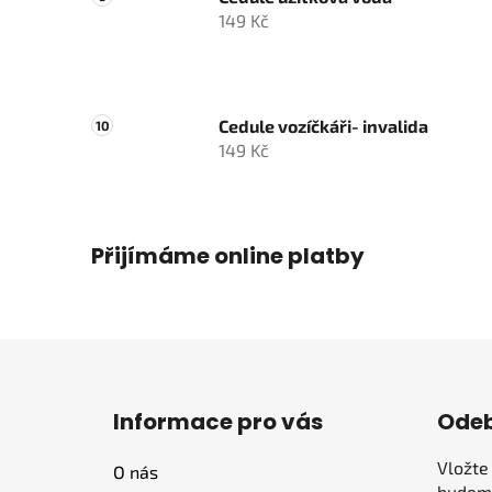
149 Kč
Cedule vozíčkáři- invalida
149 Kč
Přijímáme online platby
Z
á
Informace pro vás
Odeb
p
a
Vložte
O nás
t
budeme