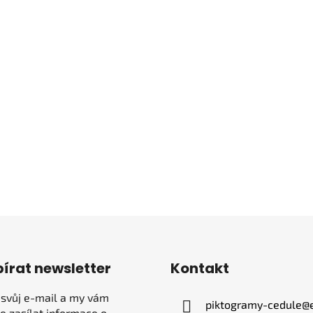
írat newsletter
Kontakt
 svůj e-mail a my vám
piktogramy-cedule
@
 zasílat informace o