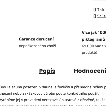
Tisk
Sdíle
Více jak 100
Garance doručení
piktogramů 
nepoškozeného zboží
69 000 varian
produktů
Popis
Hodnocen
Cedule sauna posezení v sauně je funkční a přehledné řešení 
značení nebo zakázkovou výrobu podle konkrétního použití.
Vyrábíme jej v provedení nerezové / plastové / dřevěné, takže 
vyberete variantu podle stylu i rozpočtu. Na výběr je 5 velikost