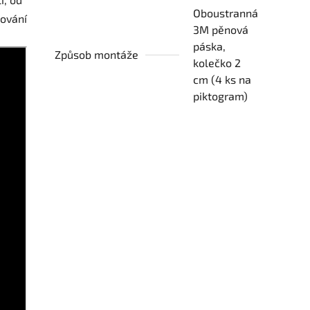
Oboustranná
cování
3M pěnová
páska,
Způsob montáže
kolečko 2
cm (4 ks na
piktogram)