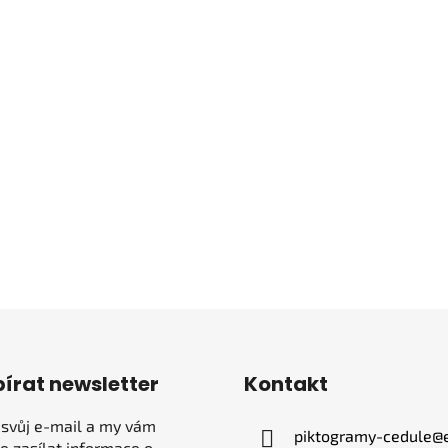
írat newsletter
Kontakt
 svůj e-mail a my vám
piktogramy-cedule
@
 zasílat informace o