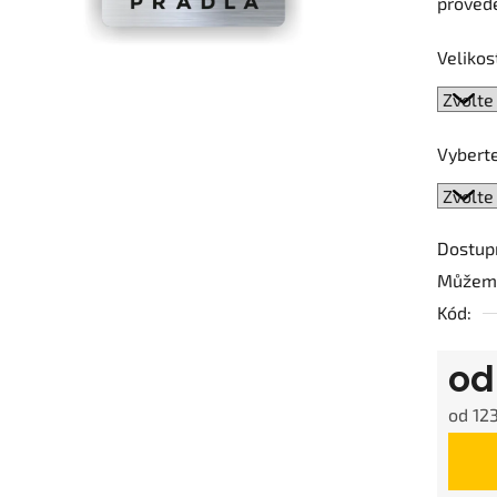
provede
0,0
z
Velikos
5
hvězdič
Vyberte
Dostup
Můžeme
Kód:
o
od
123
Měrná