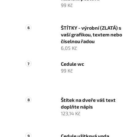
99 Kč
ŠTÍTKY - výrobní (ZLATÁ) s
vaší grafikou, textem nebo
číselnou řadou
6,05 Kč
Cedule wc
99 Kč
Štítek na dveře váš text
doplňte nápis
123,14 Kč
Cedule užitková voda