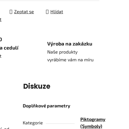
Zeptat se
Hlídat
t
0
Výroba na zakázku
a cedulí
Naše produkty
t
vyrábíme vám na míru
í
Diskuze
Doplňkové parametry
Piktogramy
Kategorie
(Symboly)
í, od