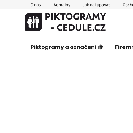
Přejít
O nás
Kontakty
Jak nakupovat
Obch
na
obsah
Piktogramy a označení 🚻
Firemn
P
o
s
t
r
a
n
n