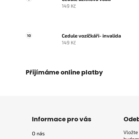
149 Kč
Cedule vozíčkáři- invalida
149 Kč
Přijímáme online platby
Z
á
Informace pro vás
Odeb
p
a
Vložte
O nás
t
budeme