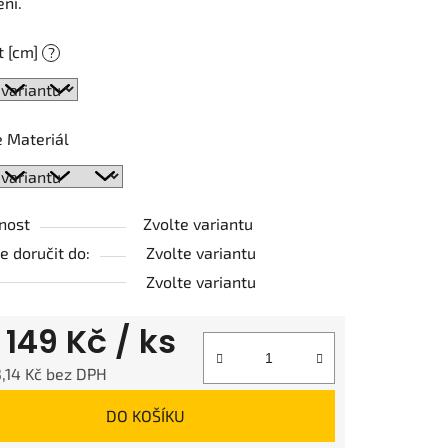
ní.
t [cm]
?
ek.
 Materiál
nost
Zvolte variantu
 doručit do:
Zvolte variantu
Zvolte variantu
d
149 Kč
/ ks
,14 Kč
bez DPH
 cena:
DO KOŠÍKU