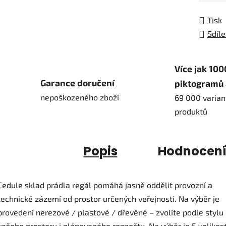
Tisk
Sdíle
Více jak 100
Garance doručení
piktogramů 
nepoškozeného zboží
69 000 varian
produktů
Popis
Hodnocen
Cedule sklad prádla regál pomáhá jasně oddělit provozní a
technické zázemí od prostor určených veřejnosti. Na výběr je
provedení nerezové / plastové / dřevěné – zvolíte podle stylu
vašeho prostoru i plánovaného rozpočtu. Na výběr je 5 velikost