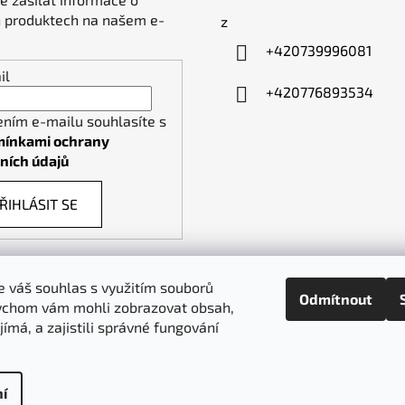
 produktech na našem e-
z
+420739996081
il
+420776893534
ením e-mailu souhlasíte s
ínkami ochrany
ních údajů
ŘIHLÁSIT SE
 váš souhlas s využitím souborů
Odmítnout
ychom vám mohli zobrazovat obsah,
piktogramy-cedule.cz
denex.cz
jímá, a zajistili správné fungování
í