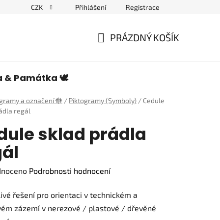
CZK
Přihlášení
Registrace
edulích a piktogramech
PRÁZDNÝ KOŠÍK
NÁKUPNÍ
KOŠÍK
a & Památka 🕊️
ogramy a označení 🚻
/
Piktogramy (Symboly)
/
Cedule
ádla regál
dule sklad prádla
gál
né
dnoceno
Podrobnosti hodnocení
ení
ivé řešení pro orientaci v technickém a
tu
vém zázemí v nerezové / plastové / dřevěné