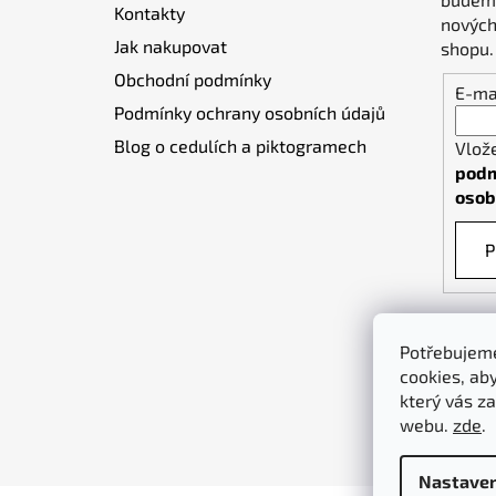
Kontakty
í
nových
Jak nakupovat
shopu.
Obchodní podmínky
E-ma
Podmínky ochrany osobních údajů
Blog o cedulích a piktogramech
Vlož
podm
osob
P
Potřebujeme
cookies, ab
který vás za
webu.
zde
.
Nastaven