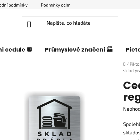
odní podmínky
Podmínky ochrany osobních údajů
Blog o c
í cedule 🔲
Průmyslové značení 🏭
Piet
Domů
/
Pikt
sklad pr
Ce
re
Průměr
Neoho
hodnoc
Spolehl
produk
sklado
je