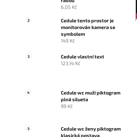
řadou
6,05 Kč
Cedule tento prostor je
monitorován kamera se
symbolem
149 Kč
Cedule vlastní text
123,14 Kč
Cedule wc muži piktogram
plná silueta
99 Kč
Cedule wc ženy piktogram
klasická postava