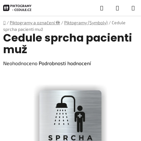
Přejít
Hledat
NÁKUP
na
obsah
KOŠÍK
Domů
/
Piktogramy a označení 🚻
/
Piktogramy (Symboly)
/
Cedule
sprcha pacienti muž
Cedule sprcha pacienti
muž
Průměrné
Neohodnoceno
Podrobnosti hodnocení
hodnocení
produktu
je
0,0
z
5
hvězdiček.