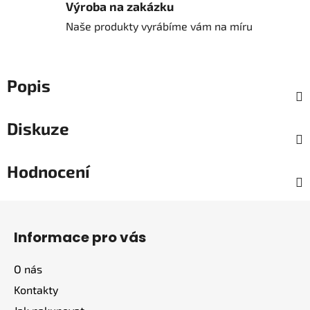
Výroba na zakázku
Naše produkty vyrábíme vám na míru
Popis
Diskuze
Hodnocení
Z
á
Informace pro vás
p
a
O nás
t
Kontakty
í