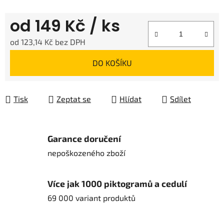
od
149 Kč
/ ks
od
123,14 Kč
bez DPH
Měrná cena:
DO KOŠÍKU
Tisk
Zeptat se
Hlídat
Sdílet
Garance doručení
nepoškozeného zboží
Více jak 1000 piktogramů a cedulí
69 000 variant produktů