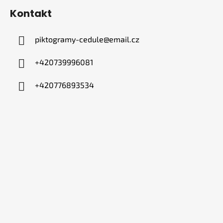
Kontakt
piktogramy-cedule
@
email.cz
+420739996081
+420776893534