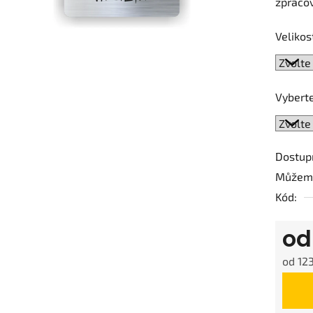
zpracov
0,0
z
Velikos
5
hvězdič
Vyberte
Dostup
Můžeme
Kód:
o
od
123
Měrná