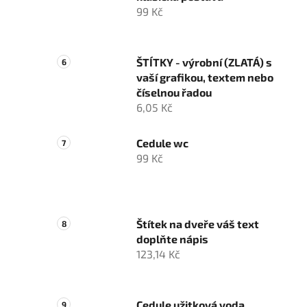
99 Kč
ŠTÍTKY - výrobní (ZLATÁ) s
vaší grafikou, textem nebo
číselnou řadou
6,05 Kč
Cedule wc
99 Kč
Štítek na dveře váš text
doplňte nápis
123,14 Kč
Cedule užitková voda