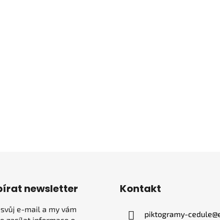
írat newsletter
Kontakt
 svůj e-mail a my vám
piktogramy-cedule
@
 zasílat informace o