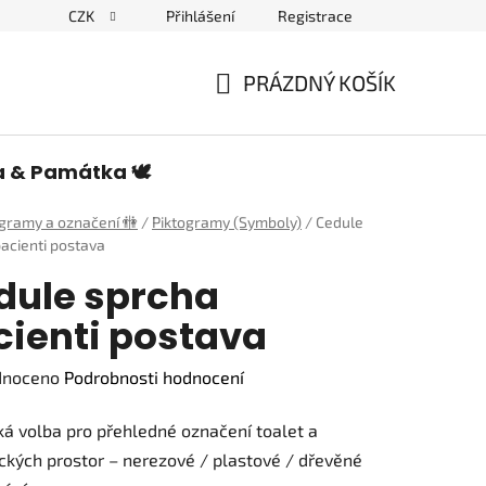
CZK
Přihlášení
Registrace
edulích a piktogramech
PRÁZDNÝ KOŠÍK
NÁKUPNÍ
KOŠÍK
a & Památka 🕊️
ogramy a označení 🚻
/
Piktogramy (Symboly)
/
Cedule
acienti postava
dule sprcha
cienti postava
né
dnoceno
Podrobnosti hodnocení
ení
ká volba pro přehledné označení toalet a
tu
ckých prostor – nerezové / plastové / dřevěné