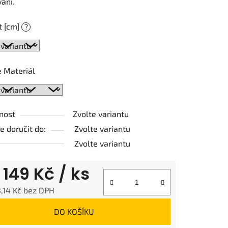
ání.
t [cm]
?
ek.
 Materiál
nost
Zvolte variantu
 doručit do:
Zvolte variantu
Zvolte variantu
d
149 Kč
/ ks
,14 Kč
bez DPH
 cena:
DO KOŠÍKU