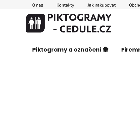
Přejít
O nás
Kontakty
Jak nakupovat
Obch
na
obsah
Piktogramy a označení 🚻
Firemn
P
o
s
t
r
a
n
n