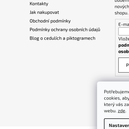
Kontakty
í
nových
Jak nakupovat
shopu.
Obchodní podmínky
E-ma
Podmínky ochrany osobních údajů
Blog o cedulích a piktogramech
Vlož
podm
osob
P
Potřebujeme
cookies, ab
který vás za
webu.
zde
.
Nastaven