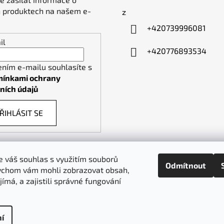
 produktech na našem e-
z
+420739996081
il
+420776893534
ením e-mailu souhlasíte s
ínkami ochrany
ních údajů
ŘIHLÁSIT SE
 váš souhlas s využitím souborů
Odmítnout
ychom vám mohli zobrazovat obsah,
piktogramy-cedule.cz
denex.cz
jímá, a zajistili správné fungování
í