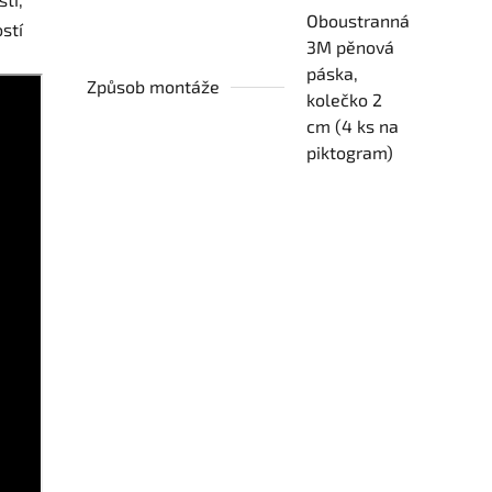
Oboustranná
stí
3M pěnová
páska,
Způsob montáže
kolečko 2
cm (4 ks na
piktogram)