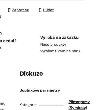
Zeptat se
Hlídat
t
0
Výroba na zakázku
a cedulí
Naše produkty
t
vyrábíme vám na míru
í
Diskuze
Doplňkové parametry
Piktogramy
né,
Kategorie
(Symboly)
tí,