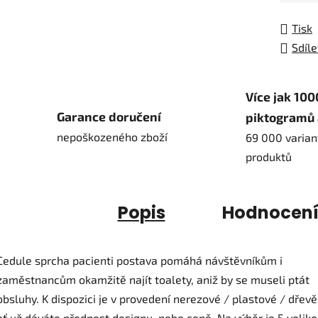
Tisk
Sdíle
Více jak 100
Garance doručení
piktogramů 
nepoškozeného zboží
69 000 varian
produktů
Popis
Hodnocen
Cedule sprcha pacienti postava pomáhá návštěvníkům i
zaměstnancům okamžitě najít toalety, aniž by se museli ptát
obsluhy. K dispozici je v provedení nerezové / plastové / dřevě
ať už dáváte přednost designu, nebo ceně. Na výběr je 5 velikos