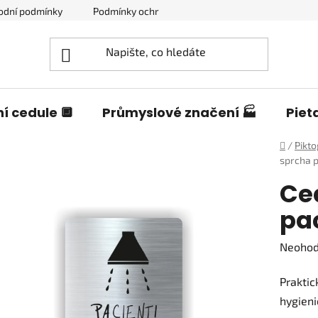
odní podmínky
Podmínky ochrany osobních údajů
Blog o c
í cedule 🔲
Průmyslové značení 🏭
Piet
Domů
/
Pikt
sprcha p
Ce
pa
Průměr
Neoho
hodnoc
Praktic
produk
hygieni
je