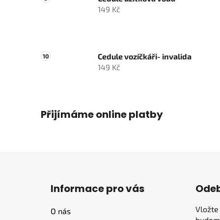
149 Kč
Cedule vozíčkáři- invalida
149 Kč
Přijímáme online platby
Z
á
Informace pro vás
Odeb
p
a
Vložte
O nás
t
budeme