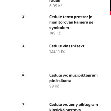
řadou
6,05 Kč
Cedule tento prostor je
monitorován kamera se
symbolem
149 Kč
Cedule vlastní text
123,14 Kč
Cedule wc muži piktogram
plná silueta
99 Kč
Cedule wc ženy piktogram
klasická postava