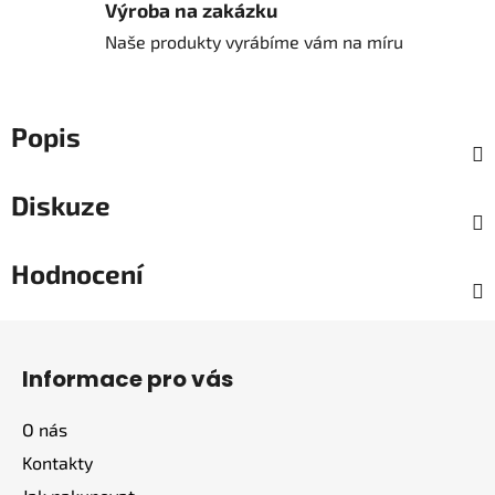
Výroba na zakázku
Naše produkty vyrábíme vám na míru
Popis
Diskuze
Hodnocení
Z
á
Informace pro vás
p
a
O nás
t
Kontakty
í