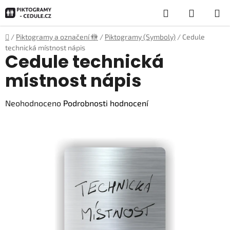
Přejít
Hledat
NÁKUP
na
obsah
KOŠÍK
Domů
/
Piktogramy a označení 🚻
/
Piktogramy (Symboly)
/
Cedule
technická místnost nápis
Cedule technická
místnost nápis
Průměrné
Neohodnoceno
Podrobnosti hodnocení
hodnocení
produktu
je
0,0
z
5
hvězdiček.