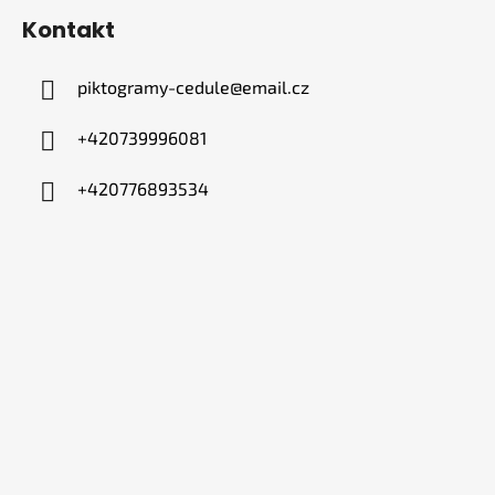
Kontakt
piktogramy-cedule
@
email.cz
+420739996081
+420776893534