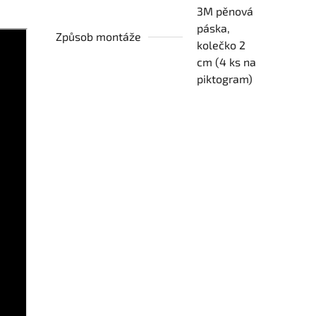
3M pěnová
páska,
Způsob montáže
kolečko 2
cm (4 ks na
piktogram)