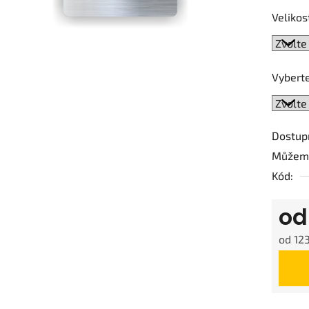
0,0
Velikos
z
5
hvězdič
Vyberte
Dostup
Můžeme
Kód:
o
od
123
Měrná