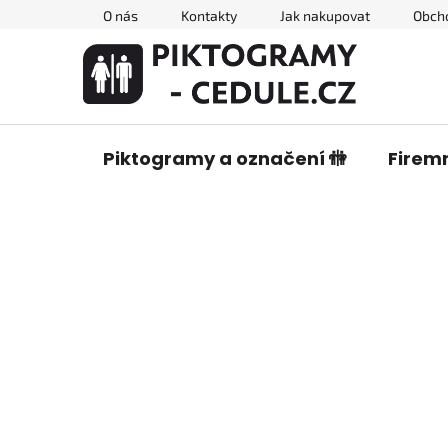
Přejít
O nás
Kontakty
Jak nakupovat
Obch
na
obsah
Piktogramy a označení 🚻
Firemn
P
o
s
t
r
a
n
n