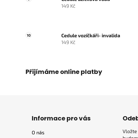
149 Kč
Cedule vozíčkáři- invalida
149 Kč
Přijímáme online platby
Z
á
Informace pro vás
Odeb
p
a
Vložte
O nás
t
budeme