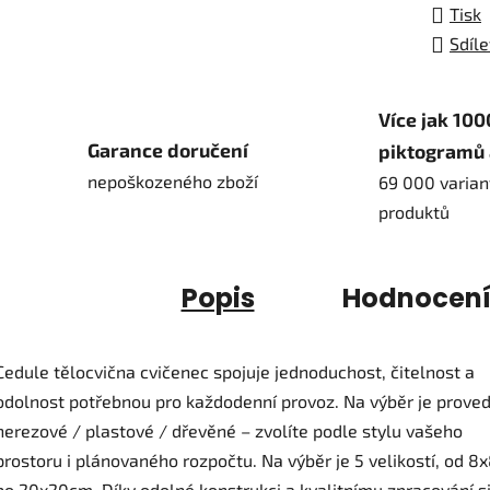
Tisk
Sdíle
Více jak 100
Garance doručení
piktogramů 
nepoškozeného zboží
69 000 varian
produktů
Popis
Hodnocen
Cedule tělocvična cvičenec spojuje jednoduchost, čitelnost a
odolnost potřebnou pro každodenní provoz. Na výběr je prove
nerezové / plastové / dřevěné – zvolíte podle stylu vašeho
prostoru i plánovaného rozpočtu. Na výběr je 5 velikostí, od 
po 20x20cm. Díky odolné konstrukci a kvalitnímu zpracování s