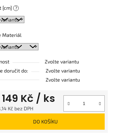
t [cm]
?
ek.
 Materiál
nost
Zvolte variantu
 doručit do:
Zvolte variantu
Zvolte variantu
d
149 Kč
/ ks
,14 Kč
bez DPH
 cena:
DO KOŠÍKU