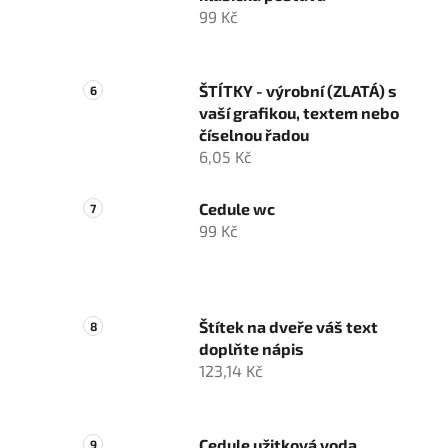
99 Kč
ŠTÍTKY - výrobní (ZLATÁ) s
vaší grafikou, textem nebo
číselnou řadou
6,05 Kč
Cedule wc
99 Kč
Štítek na dveře váš text
doplňte nápis
123,14 Kč
Cedule užitková voda