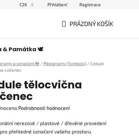
CZK
Přihlášení
Registrace
edulích a piktogramech
PRÁZDNÝ KOŠÍK
NÁKUPNÍ
KOŠÍK
a & Památka 🕊️
ogramy a označení 🚻
/
Piktogramy (Symboly)
/
Cedule
na cvičenec
dule tělocvična
ičenec
né
dnoceno
Podrobnosti hodnocení
ení
onální nerezové / plastové / dřevěné provedení
tu
pro přehledné označení vašeho prostoru.