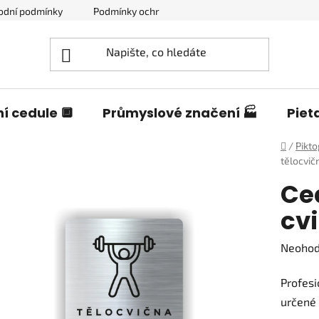
odní podmínky
Podmínky ochrany osobních údajů
Blog o c
í cedule 🔲
Průmyslové značení 🏭
Piet
Domů
/
Pikt
tělocvič
Ce
cv
Průměr
Neoho
hodnoc
Profesi
produk
určené 
je