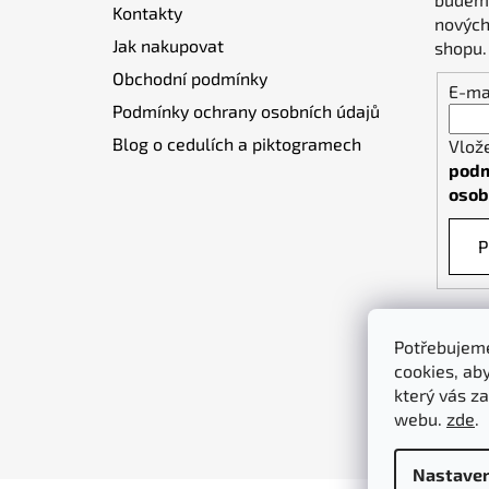
Kontakty
í
nových
Jak nakupovat
shopu.
Obchodní podmínky
E-ma
Podmínky ochrany osobních údajů
Blog o cedulích a piktogramech
Vlož
podm
osob
P
Potřebujeme
cookies, ab
který vás za
webu.
zde
.
Nastaven