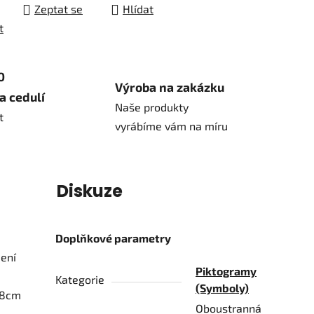
Zeptat se
Hlídat
t
0
Výroba na zakázku
a cedulí
Naše produkty
t
vyrábíme vám na míru
í
Diskuze
Doplňkové parametry
dení
Piktogramy
Kategorie
(Symboly)
8x8cm
Oboustranná
i