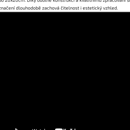
značení dlouhodobě zachová čitelnost i estetický vzhled.