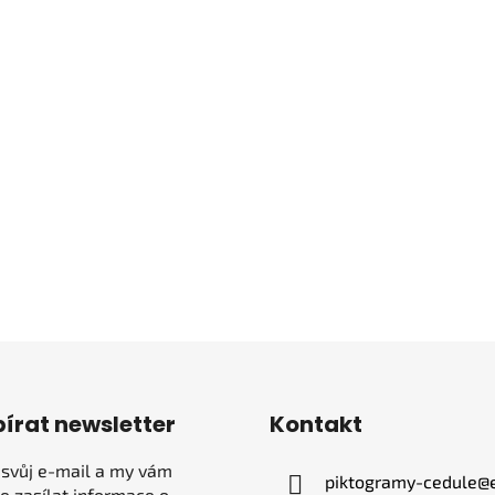
írat newsletter
Kontakt
 svůj e-mail a my vám
piktogramy-cedule
@
 zasílat informace o