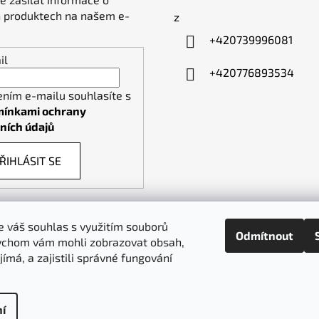
 produktech na našem e-
z
+420739996081
il
+420776893534
ením e-mailu souhlasíte s
ínkami ochrany
ních údajů
ŘIHLÁSIT SE
 váš souhlas s využitím souborů
Odmítnout
ychom vám mohli zobrazovat obsah,
piktogramy-cedule.cz
denex.cz
jímá, a zajistili správné fungování
í