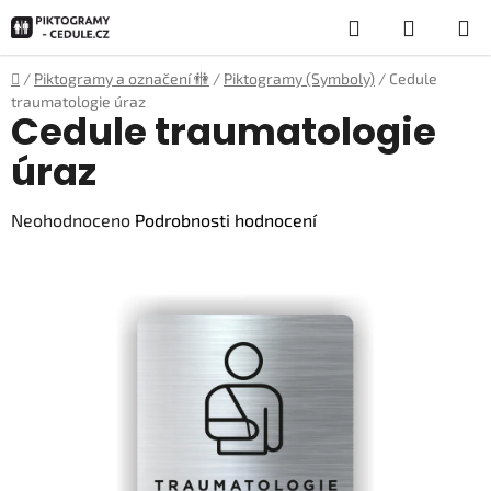
Přejít
Hledat
NÁKUP
na
obsah
KOŠÍK
Domů
/
Piktogramy a označení 🚻
/
Piktogramy (Symboly)
/
Cedule
traumatologie úraz
Cedule traumatologie
úraz
Průměrné
Neohodnoceno
Podrobnosti hodnocení
hodnocení
produktu
je
0,0
z
5
hvězdiček.