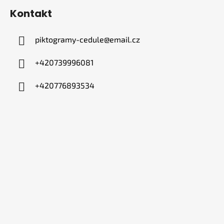
Kontakt
piktogramy-cedule
@
email.cz
+420739996081
+420776893534