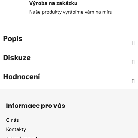
Výroba na zakázku
Naše produkty vyrábíme vám na míru
Popis
Diskuze
Hodnocení
Z
á
Informace pro vás
p
a
O nás
t
Kontakty
í