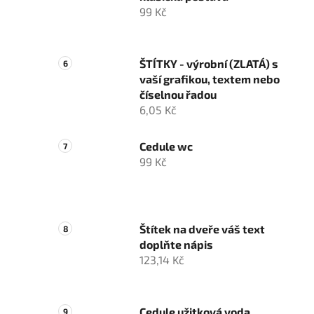
99 Kč
ŠTÍTKY - výrobní (ZLATÁ) s
vaší grafikou, textem nebo
číselnou řadou
6,05 Kč
Cedule wc
99 Kč
Štítek na dveře váš text
doplňte nápis
123,14 Kč
Cedule užitková voda