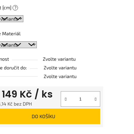
t [cm]
?
ek.
 Materiál
nost
Zvolte variantu
 doručit do:
Zvolte variantu
Zvolte variantu
d
149 Kč
/ ks
,14 Kč
bez DPH
 cena:
DO KOŠÍKU