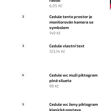
řadou
6,05 Kč
Cedule tento prostor je
monitorován kamera se
symbolem
149 Kč
Cedule vlastní text
123,14 Kč
Cedule wc muži piktogram
plná silueta
99 Kč
Cedule wc ženy piktogram
klasická postava