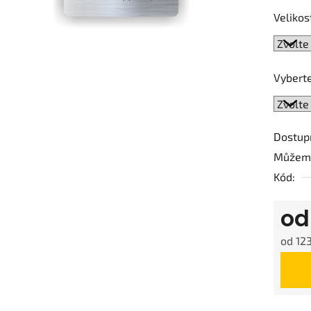
0,0
Velikos
z
5
hvězdič
Vyberte
Dostup
Můžeme
Kód:
o
od
123
Měrná