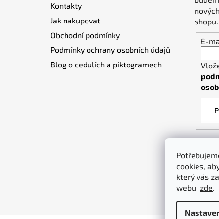
Kontakty
í
nových
Jak nakupovat
shopu.
Obchodní podmínky
E-ma
Podmínky ochrany osobních údajů
Blog o cedulích a piktogramech
Vlož
podm
osob
P
Potřebujeme
cookies, ab
který vás za
webu.
zde
.
Nastaven