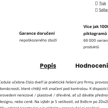
Tisk
Sdíle
Více jak 100
Garance doručení
piktogramů 
nepoškozeného zboží
69 000 varian
produktů
Popis
Hodnocen
Cedule učebna číslo dveří je praktické řešení pro firmy, provoz
domácnosti, které chtějí mít značení pod kontrolou. K dispozici 
provedení nerezové / plastové / dřevěné, ať už dáváte předno
designu, nebo ceně. Na výběr je 5 velikostí, od 8x8cm po 20x
Díky odolné konstrukci a kvalitnímu zpracování si značení