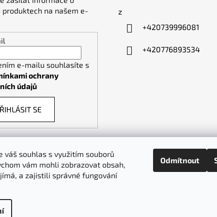
 produktech na našem e-
z
+420739996081
il
+420776893534
ením e-mailu souhlasíte s
ínkami ochrany
ních údajů
ŘIHLÁSIT SE
 váš souhlas s využitím souborů
Odmítnout
ychom vám mohli zobrazovat obsah,
piktogramy-cedule.cz
denex.cz
jímá, a zajistili správné fungování
í