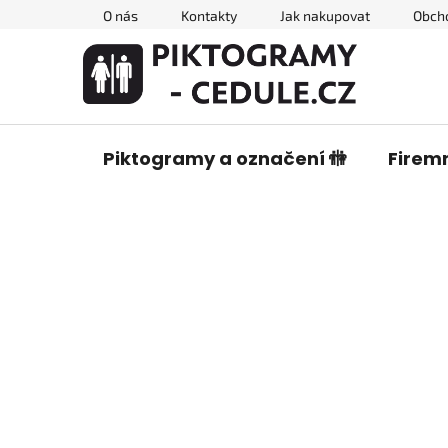
Přejít
O nás
Kontakty
Jak nakupovat
Obch
na
obsah
Piktogramy a označení 🚻
Firemn
P
o
s
t
r
a
n
n