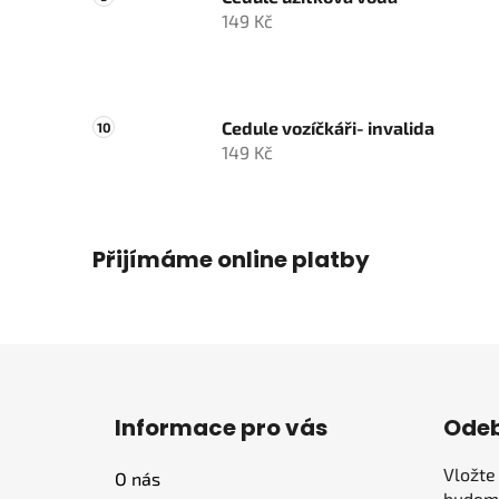
149 Kč
Cedule vozíčkáři- invalida
149 Kč
Přijímáme online platby
Z
á
Informace pro vás
Odeb
p
a
Vložte
O nás
t
budeme