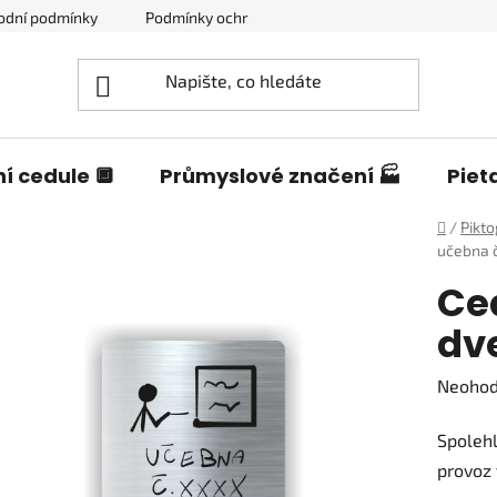
odní podmínky
Podmínky ochrany osobních údajů
Blog o c
í cedule 🔲
Průmyslové značení 🏭
Piet
Domů
/
Pikt
učebna č
Ce
dve
Průměr
Neoho
hodnoc
Spolehl
produk
provoz 
je