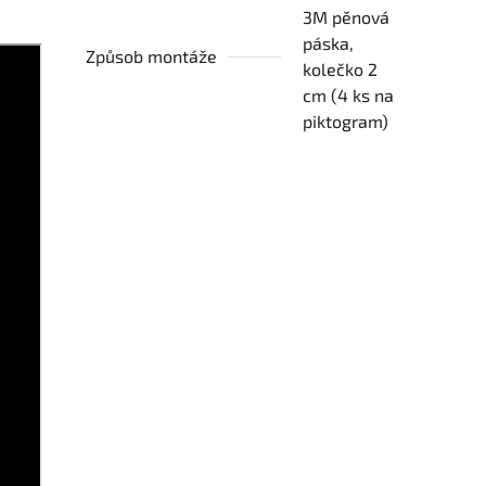
3M pěnová
páska,
Způsob montáže
kolečko 2
cm (4 ks na
piktogram)