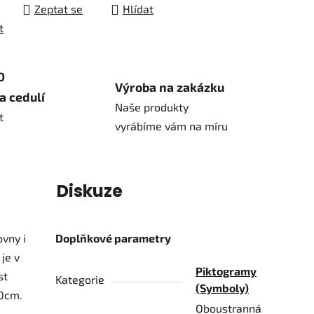
Zeptat se
Hlídat
t
0
Výroba na zakázku
a cedulí
Naše produkty
t
vyrábíme vám na míru
í
Diskuze
ovny i
Doplňkové parametry
je v
Piktogramy
st
Kategorie
(Symboly)
20cm.
Oboustranná