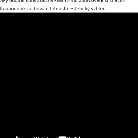
dlouhodobě zachová čitelnost i estetický vzhled.