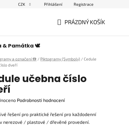
CZK
Přihlášení
Registrace
edulích a piktogramech
PRÁZDNÝ KOŠÍK
NÁKUPNÍ
KOŠÍK
a & Památka 🕊️
ogramy a označení 🚻
/
Piktogramy (Symboly)
/
Cedule
íslo dveří
dule učebna číslo
ří
né
dnoceno
Podrobnosti hodnocení
ení
ivé řešení pro praktické řešení pro každodenní
tu
v nerezové / plastové / dřevěné provedení.