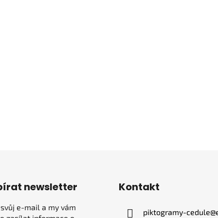
írat newsletter
Kontakt
 svůj e-mail a my vám
piktogramy-cedule
@
 zasílat informace o