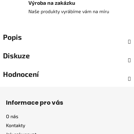
Výroba na zakázku
Naše produkty vyrábíme vám na míru
Popis
Diskuze
Hodnocení
Z
á
Informace pro vás
p
a
O nás
t
Kontakty
í