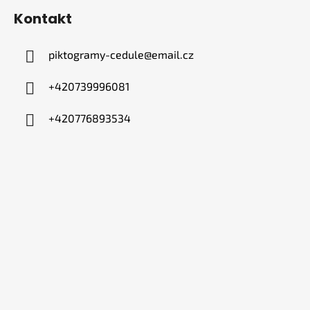
Kontakt
piktogramy-cedule
@
email.cz
+420739996081
+420776893534