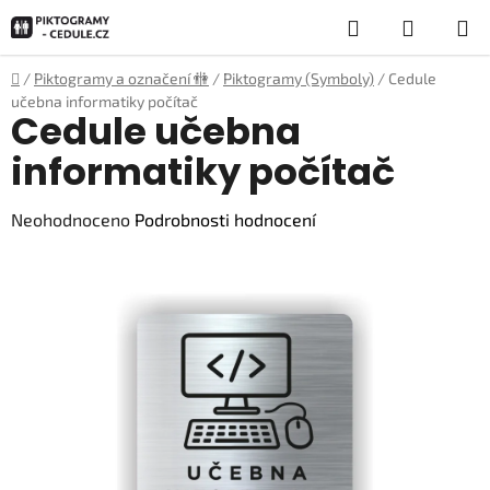
Přejít
Hledat
NÁKUP
na
obsah
KOŠÍK
Domů
/
Piktogramy a označení 🚻
/
Piktogramy (Symboly)
/
Cedule
učebna informatiky počítač
Cedule učebna
informatiky počítač
Průměrné
Neohodnoceno
Podrobnosti hodnocení
hodnocení
produktu
je
0,0
z
5
hvězdiček.