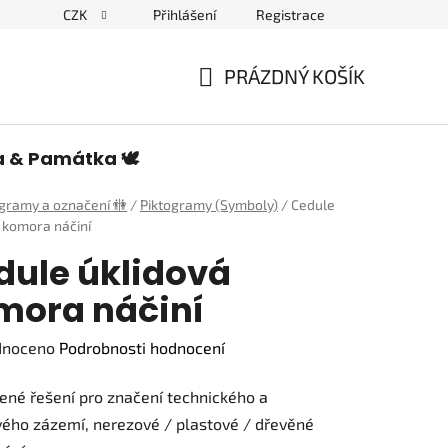
CZK
Přihlášení
Registrace
edulích a piktogramech
PRÁZDNÝ KOŠÍK
NÁKUPNÍ
KOŠÍK
a & Památka 🕊️
ogramy a označení 🚻
/
Piktogramy (Symboly)
/
Cedule
 komora náčiní
dule úklidová
mora náčiní
né
dnoceno
Podrobnosti hodnocení
ení
né řešení pro značení technického a
tu
ého zázemí, nerezové / plastové / dřevěné