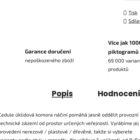
Tisk
Sdíle
Více jak 100
Garance doručení
piktogramů 
nepoškozeného zboží
69 000 varian
produktů
Popis
Hodnocen
Cedule úklidová komora náčiní pomáhá jasně oddělit provozní
technické zázemí od prostor určených veřejnosti. Vyrábíme jej
provedení nerezové / plastové / dřevěné, takže si vyberete
variantu podle stylu i rozpočtu. Na výběr je 5 velikostí, od 8x