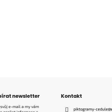
írat newsletter
Kontakt
 svůj e-mail a my vám
piktogramy-cedule
@
 zasílat informace o