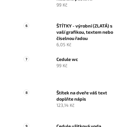
99 Kč
ŠTÍTKY - výrobní (ZLATÁ) s
vaší grafikou, textem nebo
číselnou řadou
6,05 Kč
Cedule wc
99 Kč
Štítek na dveře váš text
doplňte nápis
123,14 Kč
Cedule užitková voda