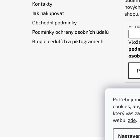
Kontakty
í
nových
Jak nakupovat
shopu.
Obchodní podmínky
E-ma
Podmínky ochrany osobních údajů
Blog o cedulích a piktogramech
Vlož
podm
osob
P
Potřebujeme
cookies, ab
který vás za
webu.
zde
.
Chcete slevu 5 % na
ANO
NE
Nastaven
první nákup?