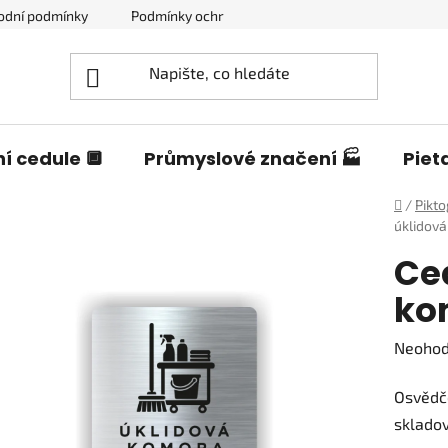
odní podmínky
Podmínky ochrany osobních údajů
Blog o c
í cedule 🔲
Průmyslové značení 🏭
Piet
Domů
/
Pikt
úklidová
Ce
ko
Průměr
Neoho
hodnoc
Osvědče
produk
skladov
je