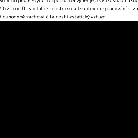
20x20cm. Díky odolné konstrukci a kvalitnímu zpracování si z
dlouhodobě zachová čitelnost i estetický vzhled.