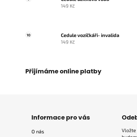
149 Kč
Cedule vozíčkáři- invalida
149 Kč
Přijímáme online platby
Z
á
Informace pro vás
Odeb
p
a
Vložte
O nás
t
budeme