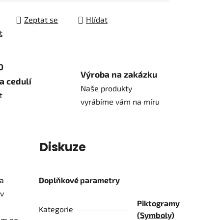
Zeptat se
Hlídat
t
0
Výroba na zakázku
a cedulí
Naše produkty
t
vyrábíme vám na míru
í
Diskuze
 a
Doplňkové parametry
 v
Piktogramy
Kategorie
(Symboly)
8cm po