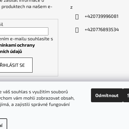
 produktech na našem e-
z
+420739996081
il
+420776893534
ením e-mailu souhlasíte s
ínkami ochrany
ních údajů
ŘIHLÁSIT SE
 váš souhlas s využitím souborů
Odmítnout
ychom vám mohli zobrazovat obsah,
piktogramy-cedule.cz
denex.cz
jímá, a zajistili správné fungování
í