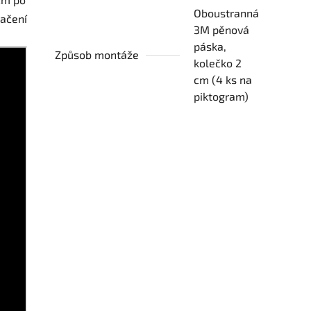
Oboustranná
načení
3M pěnová
páska,
Způsob montáže
kolečko 2
cm (4 ks na
piktogram)