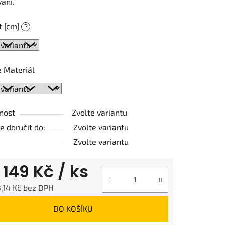
ání.
t [cm]
?
ek.
 Materiál
nost
Zvolte variantu
 doručit do:
Zvolte variantu
Zvolte variantu
d
149 Kč
/ ks
,14 Kč
bez DPH
 cena:
DO KOŠÍKU