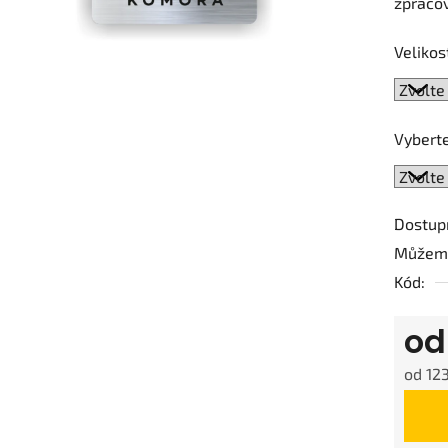
zpracov
0,0
z
Velikos
5
hvězdič
Vyberte
Dostup
Můžeme
Kód:
o
od
123
Měrná