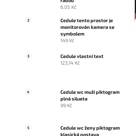
řadou
6,05 Kč
Cedule tento prostor je
monitorován kamera se
symbolem
149 Kč
Cedule vlastní text
123,14 Kč
Cedule wc muži piktogram
plná silueta
99 Kč
Cedule wc ženy piktogram
klasická postava