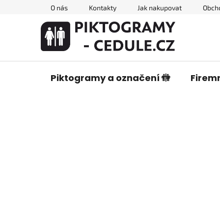
Přejít
O nás
Kontakty
Jak nakupovat
Obch
na
obsah
Piktogramy a označení 🚻
Firemn
P
o
s
t
r
a
n
n