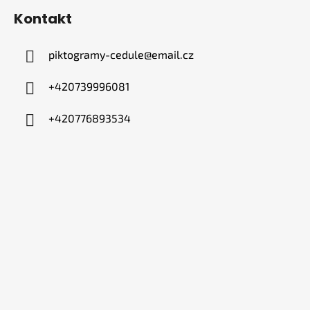
Kontakt
piktogramy-cedule
@
email.cz
+420739996081
+420776893534