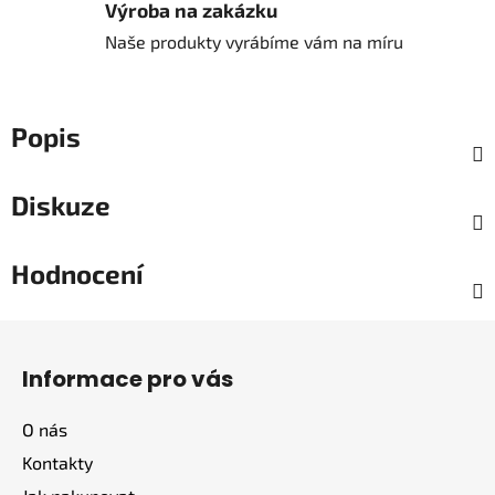
Výroba na zakázku
Naše produkty vyrábíme vám na míru
Popis
Diskuze
Hodnocení
Z
á
Informace pro vás
p
a
O nás
t
Kontakty
í