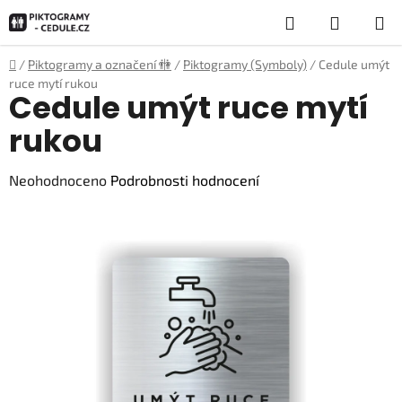
Přejít
Hledat
NÁKUP
na
obsah
KOŠÍK
Domů
/
Piktogramy a označení 🚻
/
Piktogramy (Symboly)
/
Cedule umýt
ruce mytí rukou
Cedule umýt ruce mytí
rukou
Průměrné
Neohodnoceno
Podrobnosti hodnocení
hodnocení
produktu
je
0,0
z
5
hvězdiček.