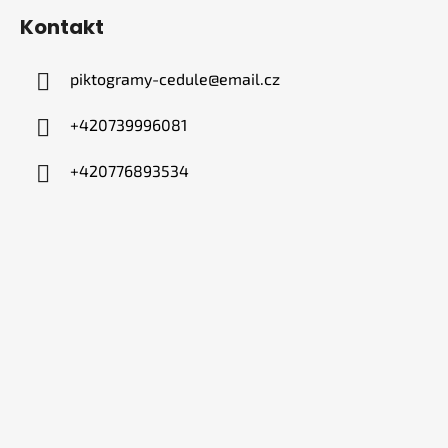
Kontakt
piktogramy-cedule
@
email.cz
+420739996081
+420776893534