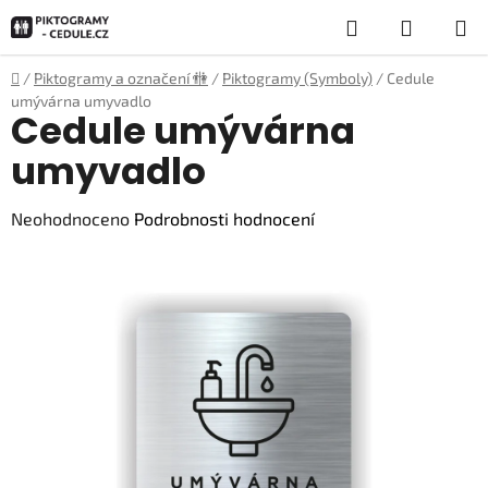
Přejít
Hledat
NÁKUP
na
obsah
KOŠÍK
Domů
/
Piktogramy a označení 🚻
/
Piktogramy (Symboly)
/
Cedule
umývárna umyvadlo
Cedule umývárna
umyvadlo
Průměrné
Neohodnoceno
Podrobnosti hodnocení
hodnocení
produktu
je
0,0
z
5
hvězdiček.