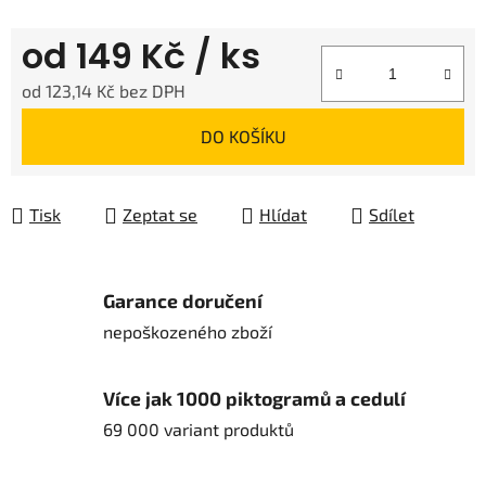
od
149 Kč
/ ks
od
123,14 Kč
bez DPH
Měrná cena:
DO KOŠÍKU
Tisk
Zeptat se
Hlídat
Sdílet
Garance doručení
nepoškozeného zboží
Více jak 1000 piktogramů a cedulí
69 000 variant produktů