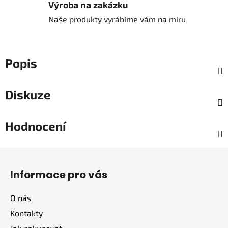
Výroba na zakázku
Naše produkty vyrábíme vám na míru
Popis
Diskuze
Hodnocení
Z
á
Informace pro vás
p
a
O nás
t
Kontakty
í