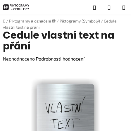
Přejít
Hledat
NÁKUP
na
obsah
KOŠÍK
Domů
/
Piktogramy a označení 🚻
/
Piktogramy (Symboly)
/
Cedule
vlastní text na přání
Cedule vlastní text na
přání
Průměrné
Neohodnoceno
Podrobnosti hodnocení
hodnocení
produktu
je
0,0
z
5
hvězdiček.