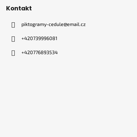
Kontakt
piktogramy-cedule
@
email.cz
+420739996081
+420776893534