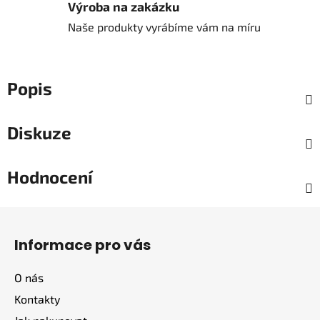
Výroba na zakázku
Naše produkty vyrábíme vám na míru
Popis
Diskuze
Hodnocení
Z
á
Informace pro vás
p
a
O nás
t
Kontakty
í