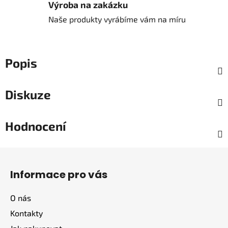
Výroba na zakázku
Naše produkty vyrábíme vám na míru
Popis
Diskuze
Hodnocení
Z
á
Informace pro vás
p
a
O nás
t
Kontakty
í