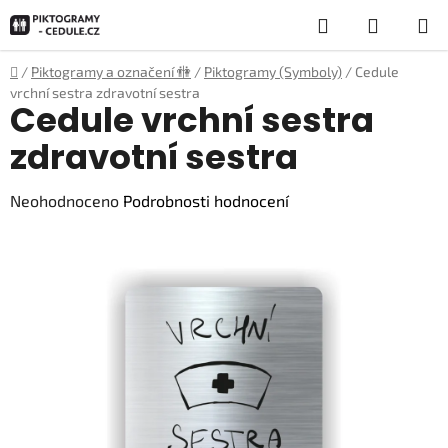
Přejít
Hledat
NÁKUP
na
obsah
KOŠÍK
Domů
/
Piktogramy a označení 🚻
/
Piktogramy (Symboly)
/
Cedule
vrchní sestra zdravotní sestra
Cedule vrchní sestra
zdravotní sestra
Průměrné
Neohodnoceno
Podrobnosti hodnocení
hodnocení
produktu
je
0,0
z
5
hvězdiček.