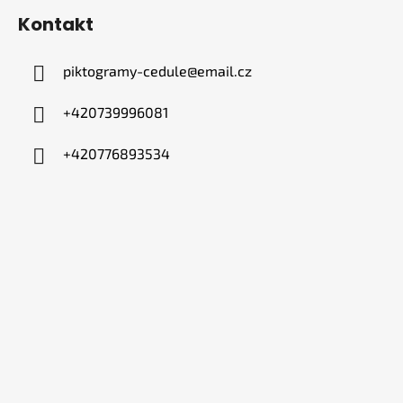
Kontakt
piktogramy-cedule
@
email.cz
+420739996081
+420776893534