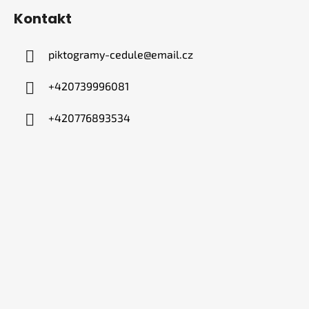
Kontakt
piktogramy-cedule
@
email.cz
+420739996081
+420776893534