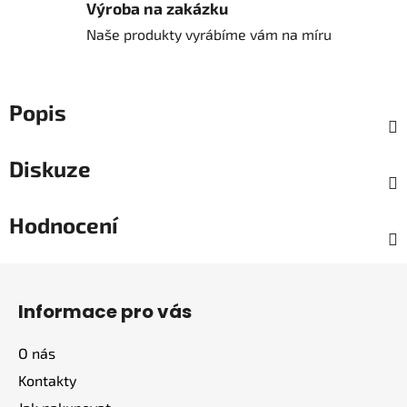
Výroba na zakázku
Naše produkty vyrábíme vám na míru
Popis
Diskuze
Hodnocení
Z
á
Informace pro vás
p
a
O nás
t
Kontakty
í