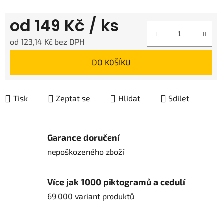
od
149 Kč
/ ks
od
123,14 Kč
bez DPH
Měrná cena:
DO KOŠÍKU
Tisk
Zeptat se
Hlídat
Sdílet
Garance doručení
nepoškozeného zboží
Více jak 1000 piktogramů a cedulí
69 000 variant produktů