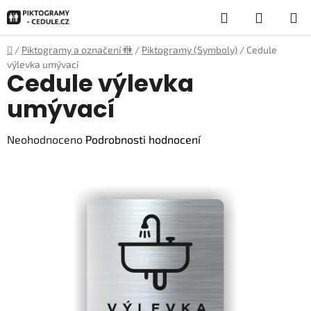
Přejít
Hledat
NÁKUP
na
obsah
KOŠÍK
Domů
/
Piktogramy a označení 🚻
/
Piktogramy (Symboly)
/
Cedule
výlevka umývací
Cedule výlevka
umývací
Průměrné
Neohodnoceno
Podrobnosti hodnocení
hodnocení
produktu
je
0,0
z
5
hvězdiček.