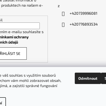
 produktech na našem e-
z
+420739996081
il
+420776893534
ením e-mailu souhlasíte s
ínkami ochrany
ních údajů
ŘIHLÁSIT SE
 váš souhlas s využitím souborů
Odmítnout
ychom vám mohli zobrazovat obsah,
piktogramy-cedule.cz
denex.cz
jímá, a zajistili správné fungování
í