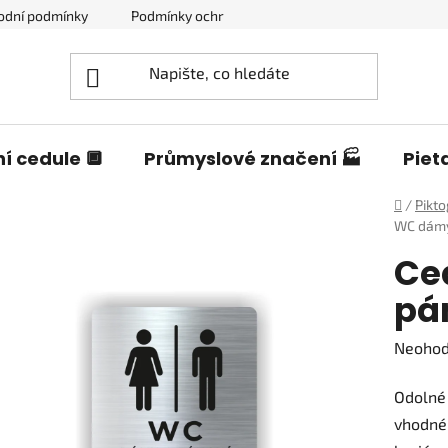
odní podmínky
Podmínky ochrany osobních údajů
Blog o c
í cedule 🔲
Průmyslové značení 🏭
Piet
Domů
/
Pikt
WC dámy
Ce
pá
Průměr
Neoho
hodnoc
Odolné 
produk
vhodné
je