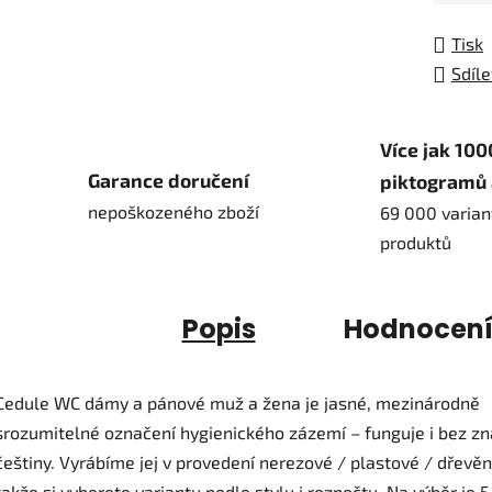
Tisk
Sdíle
Více jak 100
Garance doručení
piktogramů 
nepoškozeného zboží
69 000 varian
produktů
Popis
Hodnocen
Cedule WC dámy a pánové muž a žena je jasné, mezinárodně
srozumitelné označení hygienického zázemí – funguje i bez zn
češtiny. Vyrábíme jej v provedení nerezové / plastové / dřevěn
takže si vyberete variantu podle stylu i rozpočtu. Na výběr je 5