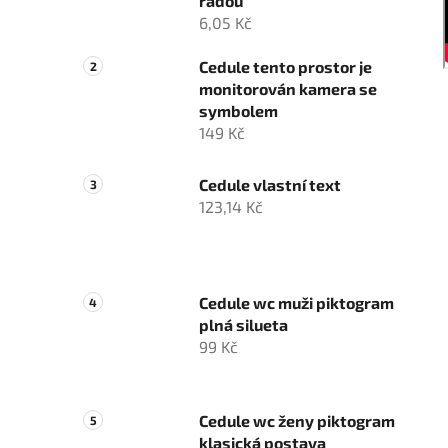
řadou
6,05 Kč
Cedule tento prostor je
monitorován kamera se
symbolem
149 Kč
Cedule vlastní text
123,14 Kč
Cedule wc muži piktogram
plná silueta
99 Kč
Cedule wc ženy piktogram
klasická postava