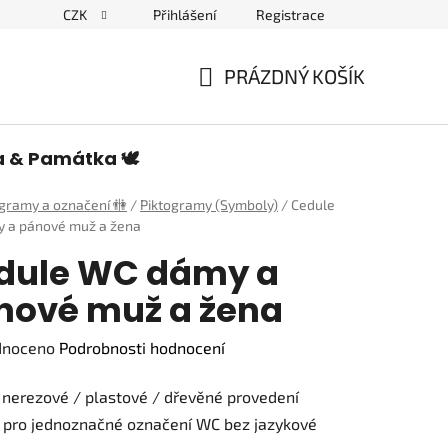
CZK
Přihlášení
Registrace
edulích a piktogramech
PRÁZDNÝ KOŠÍK
NÁKUPNÍ
KOŠÍK
a & Památka 🕊️
ogramy a označení 🚻
/
Piktogramy (Symboly)
/
Cedule
 a pánové muž a žena
dule WC dámy a
nové muž a žena
né
dnoceno
Podrobnosti hodnocení
ení
nerezové / plastové / dřevěné provedení
tu
 pro jednoznačné označení WC bez jazykové