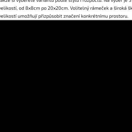
velikostí, od 8x8cm po 20x20cm. Volitelný rámeček a široká š
velikostí umožňují přizpůsobit značení konkrétnímu prostoru.