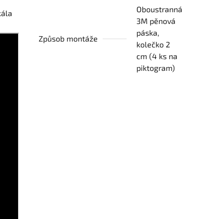
Oboustranná
kála
3M pěnová
páska,
Způsob montáže
kolečko 2
cm (4 ks na
piktogram)