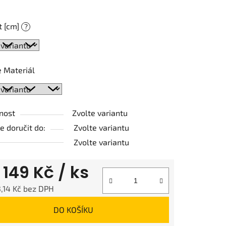
t [cm]
?
ek.
 Materiál
nost
Zvolte variantu
 doručit do:
Zvolte variantu
Zvolte variantu
d
149 Kč
/ ks
,14 Kč
bez DPH
 cena:
DO KOŠÍKU