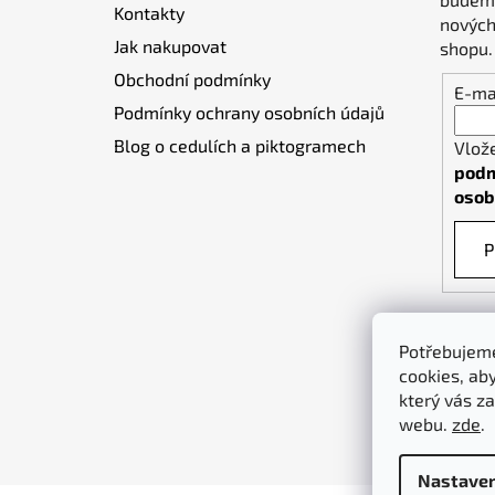
Kontakty
í
nových
Jak nakupovat
shopu.
Obchodní podmínky
E-ma
Podmínky ochrany osobních údajů
Blog o cedulích a piktogramech
Vlož
podm
osob
P
Potřebujeme
cookies, ab
který vás za
webu.
zde
.
Nastaven