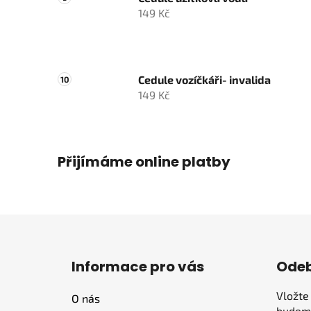
149 Kč
Cedule vozíčkáři- invalida
149 Kč
Přijímáme online platby
Z
á
Informace pro vás
Odeb
p
a
Vložte
O nás
t
budeme