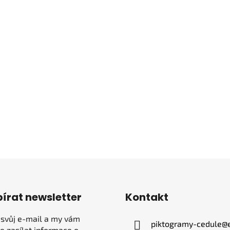
írat newsletter
Kontakt
 svůj e-mail a my vám
piktogramy-cedule
@
 zasílat informace o