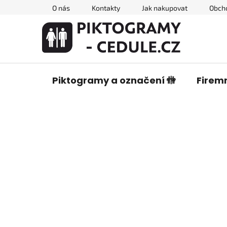
Přejít
O nás
Kontakty
Jak nakupovat
Obch
na
obsah
Piktogramy a označení 🚻
Firemn
P
o
s
t
r
a
n
n