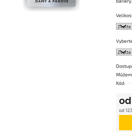
bariéry.
0,0
z
Velikos
5
hvězdič
Vyberte
Dostup
Můžeme
Kód:
o
od
123
Měrná