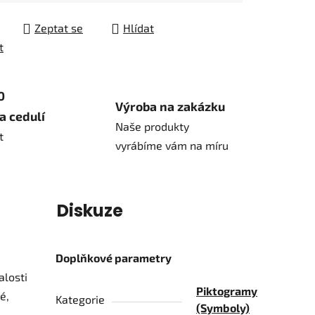
Zeptat se
Hlídat
t
0
Výroba na zakázku
a cedulí
Naše produkty
t
vyrábíme vám na míru
í
Diskuze
Doplňkové parametry
alosti
Piktogramy
é,
Kategorie
(Symboly)