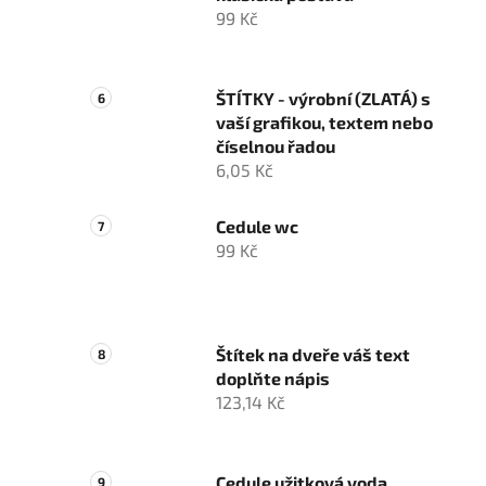
99 Kč
ŠTÍTKY - výrobní (ZLATÁ) s
vaší grafikou, textem nebo
číselnou řadou
6,05 Kč
Cedule wc
99 Kč
Štítek na dveře váš text
doplňte nápis
123,14 Kč
Cedule užitková voda