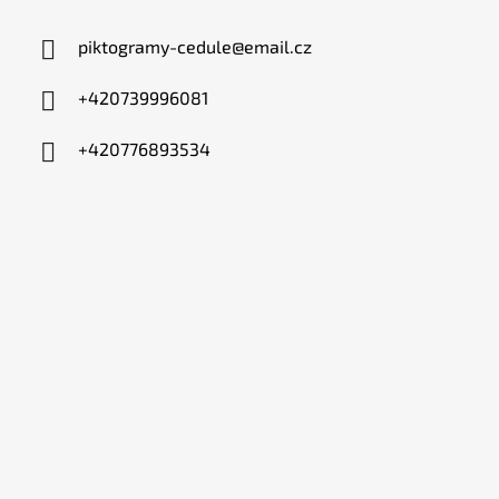
piktogramy-cedule
@
email.cz
+420739996081
+420776893534