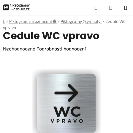
Přejít
Hledat
NÁKUP
na
obsah
KOŠÍK
Domů
/
Piktogramy a označení 🚻
/
Piktogramy (Symboly)
/
Cedule WC
vpravo
Cedule WC vpravo
Průměrné
Neohodnoceno
Podrobnosti hodnocení
hodnocení
produktu
je
0,0
z
5
hvězdiček.