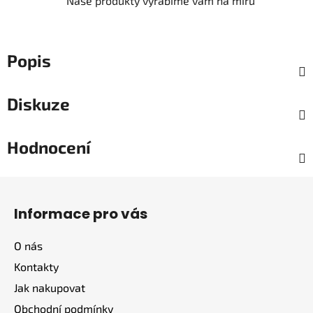
Naše produkty vyrábíme vám na míru
Popis
Diskuze
Hodnocení
Z
á
Informace pro vás
p
a
O nás
t
Kontakty
í
Jak nakupovat
Obchodní podmínky