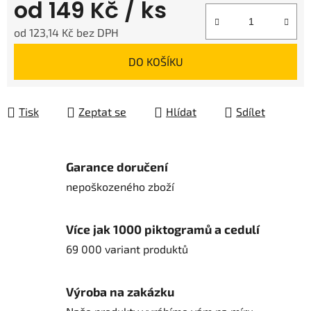
od
149 Kč
/ ks
od
123,14 Kč
bez DPH
Měrná cena:
DO KOŠÍKU
Tisk
Zeptat se
Hlídat
Sdílet
Garance doručení
nepoškozeného zboží
Více jak 1000 piktogramů a cedulí
69 000 variant produktů
Výroba na zakázku