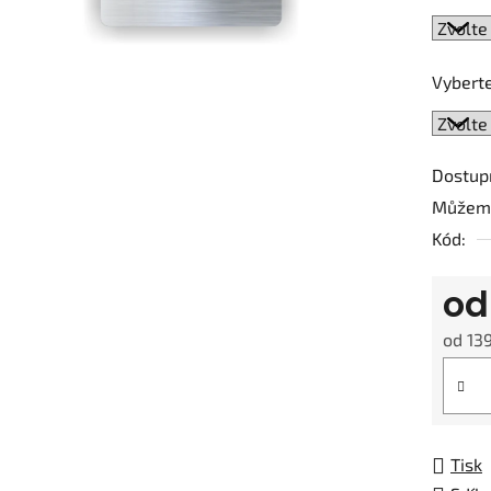
5
hvězdič
Vyberte
Dostup
Můžeme
Kód:
o
od
13
Měrná
Tisk