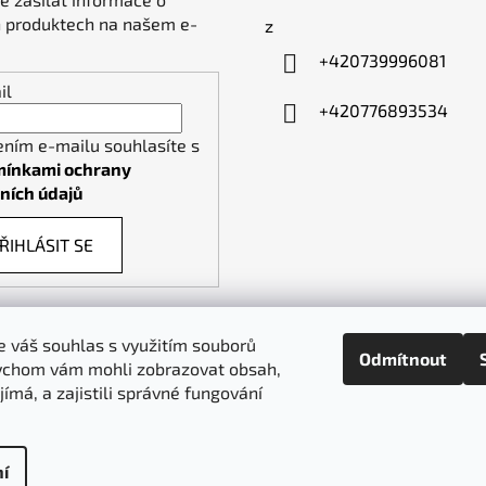
 produktech na našem e-
z
+420739996081
il
+420776893534
ením e-mailu souhlasíte s
ínkami ochrany
ních údajů
ŘIHLÁSIT SE
 váš souhlas s využitím souborů
Odmítnout
ychom vám mohli zobrazovat obsah,
piktogramy-cedule.cz
denex.cz
jímá, a zajistili správné fungování
í