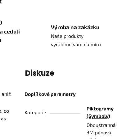
t
0
Výroba na zakázku
a cedulí
Naše produkty
t
vyrábíme vám na míru
í
Diskuze
 aniž
Doplňkové parametry
Piktogramy
, co
Kategorie
(Symboly)
 se
Oboustranná
3M pěnová