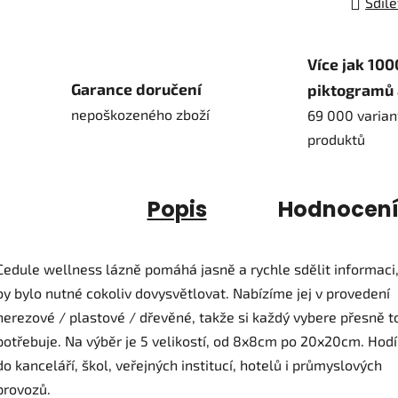
Sdíle
Více jak 100
Garance doručení
piktogramů 
nepoškozeného zboží
69 000 varian
produktů
Popis
Hodnocen
Cedule wellness lázně pomáhá jasně a rychle sdělit informaci,
by bylo nutné cokoliv dovysvětlovat. Nabízíme jej v provedení
nerezové / plastové / dřevěné, takže si každý vybere přesně to
potřebuje. Na výběr je 5 velikostí, od 8x8cm po 20x20cm. Hodí
do kanceláří, škol, veřejných institucí, hotelů i průmyslových
provozů.