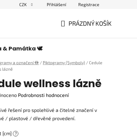
CZK
Přihlášení
Registrace
edulích a piktogramech
PRÁZDNÝ KOŠÍK
NÁKUPNÍ
KOŠÍK
a & Památka 🕊️
ogramy a označení 🚻
/
Piktogramy (Symboly)
/
Cedule
s lázně
dule wellness lázně
né
dnoceno
Podrobnosti hodnocení
ení
ivé řešení pro spolehlivé a čitelné značení v
tu
é / plastové / dřevěné provedení.
t [cm]
?