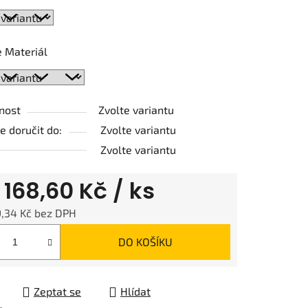
ek.
 Materiál
nost
Zvolte variantu
 doručit do:
Zvolte variantu
Zvolte variantu
d
168,60 Kč
/ ks
9,34 Kč
bez DPH
 cena:
DO KOŠÍKU
Zeptat se
Hlídat