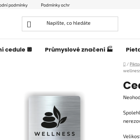
odní podmínky
Podmínky ochrany osobních údajů
Blog o c
í cedule 🔲
Průmyslové značení 🏭
Piet
Domů
/
Pikt
wellnes
Ce
Průměr
Neoho
hodnoc
Spolehl
produk
nerezov
je
0,0
Velikos
z