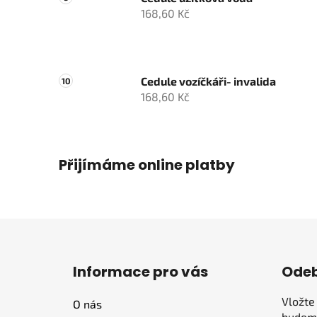
168,60 Kč
Cedule vozíčkáři- invalida
168,60 Kč
Přijímáme online platby
Z
á
Informace pro vás
Odeb
p
a
Vložte
O nás
t
budeme