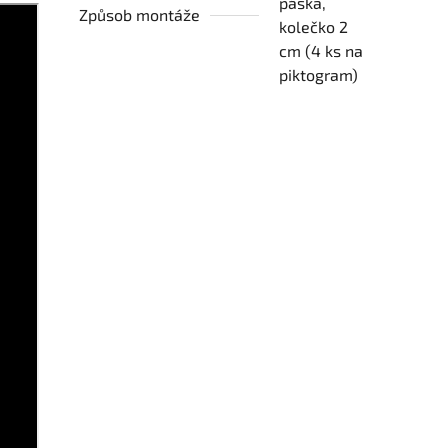
páska,
Způsob montáže
kolečko 2
cm (4 ks na
piktogram)