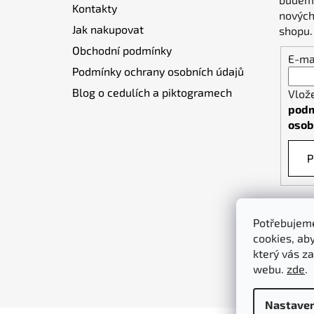
Kontakty
í
nových
Jak nakupovat
shopu.
Obchodní podmínky
E-ma
Podmínky ochrany osobních údajů
Blog o cedulích a piktogramech
Vlož
podm
osob
P
Potřebujeme
cookies, ab
který vás za
webu.
zde
.
Nastaven