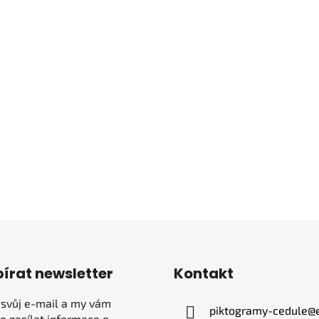
írat newsletter
Kontakt
 svůj e-mail a my vám
piktogramy-cedule
@
 zasílat informace o