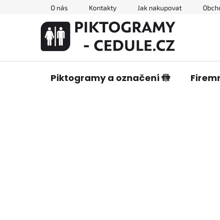
Přejít
O nás
Kontakty
Jak nakupovat
Obch
na
obsah
Piktogramy a označení 🚻
Firemn
P
o
s
t
r
a
n
n