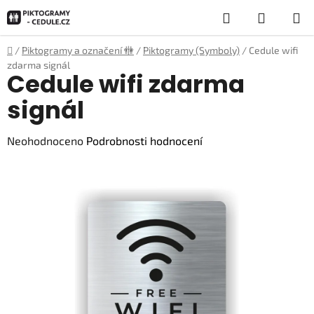
Přejít
Hledat
NÁKUP
na
obsah
KOŠÍK
Domů
/
Piktogramy a označení 🚻
/
Piktogramy (Symboly)
/
Cedule wifi
zdarma signál
Cedule wifi zdarma
signál
Průměrné
Neohodnoceno
Podrobnosti hodnocení
hodnocení
produktu
je
0,0
z
5
hvězdiček.