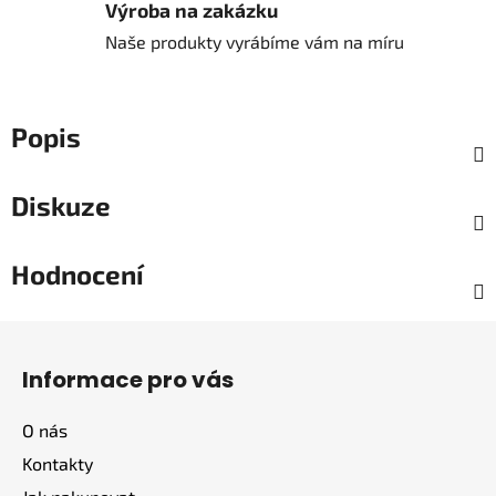
Výroba na zakázku
Naše produkty vyrábíme vám na míru
Popis
Diskuze
Hodnocení
Z
á
Informace pro vás
p
a
O nás
t
Kontakty
í