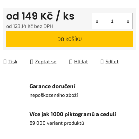
od
149 Kč
/ ks
od
123,14 Kč
bez DPH
Měrná cena:
DO KOŠÍKU
Tisk
Zeptat se
Hlídat
Sdílet
Garance doručení
nepoškozeného zboží
Více jak 1000 piktogramů a cedulí
69 000 variant produktů