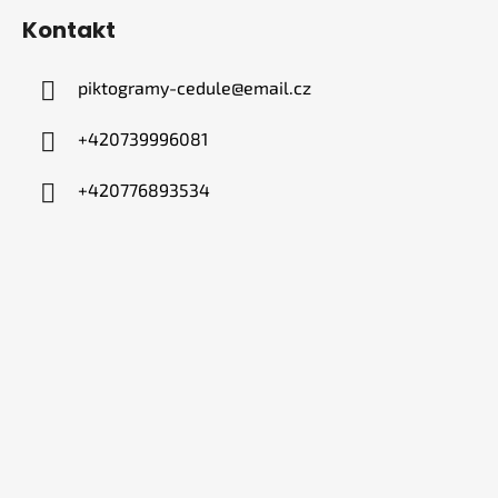
Kontakt
piktogramy-cedule
@
email.cz
+420739996081
+420776893534