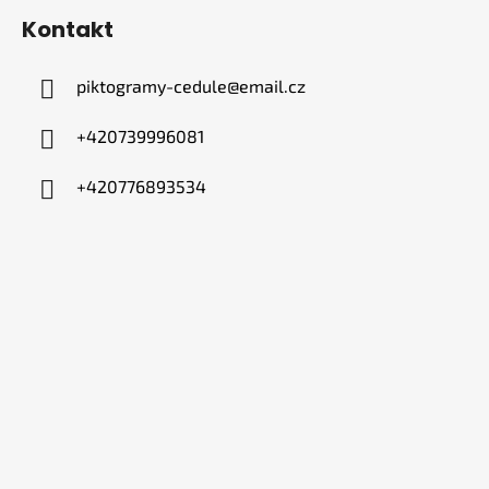
Kontakt
piktogramy-cedule
@
email.cz
+420739996081
+420776893534