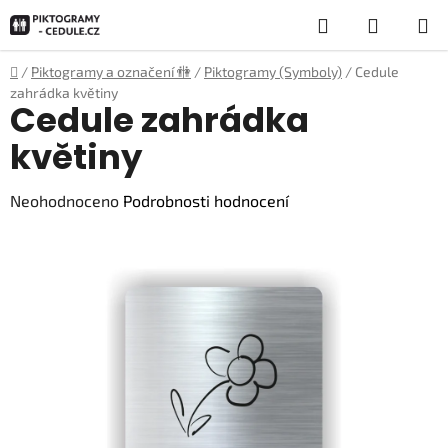
Přejít
Hledat
NÁKUP
na
obsah
KOŠÍK
Domů
/
Piktogramy a označení 🚻
/
Piktogramy (Symboly)
/
Cedule
zahrádka květiny
Cedule zahrádka
květiny
Průměrné
Neohodnoceno
Podrobnosti hodnocení
hodnocení
produktu
je
0,0
z
5
hvězdiček.