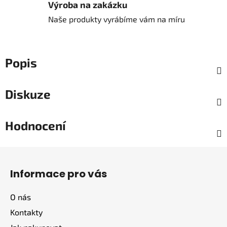
Výroba na zakázku
Naše produkty vyrábíme vám na míru
Popis
Diskuze
Hodnocení
Z
á
Informace pro vás
p
a
O nás
t
Kontakty
í