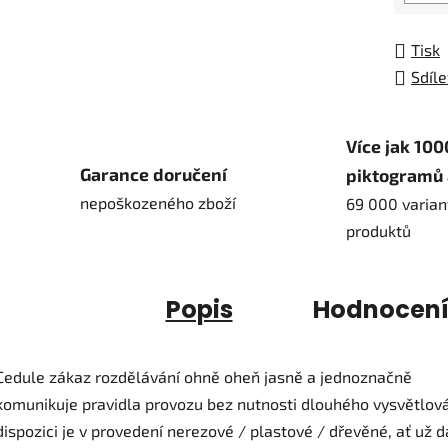
Tisk
Sdíle
Více jak 100
Garance doručení
piktogramů 
nepoškozeného zboží
69 000 varian
produktů
Popis
Hodnocen
Cedule zákaz rozdělávání ohně oheň jasně a jednoznačně
komunikuje pravidla provozu bez nutnosti dlouhého vysvětlová
dispozici je v provedení nerezové / plastové / dřevěné, ať už 