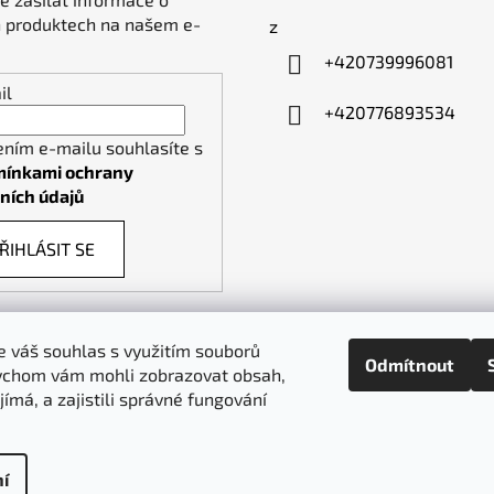
 produktech na našem e-
z
+420739996081
il
+420776893534
ením e-mailu souhlasíte s
ínkami ochrany
ních údajů
ŘIHLÁSIT SE
 váš souhlas s využitím souborů
Odmítnout
ychom vám mohli zobrazovat obsah,
piktogramy-cedule.cz
denex.cz
jímá, a zajistili správné fungování
í