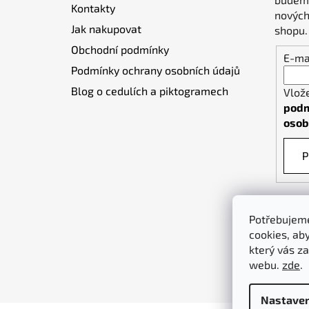
Kontakty
í
nových
Jak nakupovat
shopu.
Obchodní podmínky
E-ma
Podmínky ochrany osobních údajů
Blog o cedulích a piktogramech
Vlož
podm
osob
P
Potřebujeme
cookies, ab
který vás za
webu.
zde
.
Nastaven