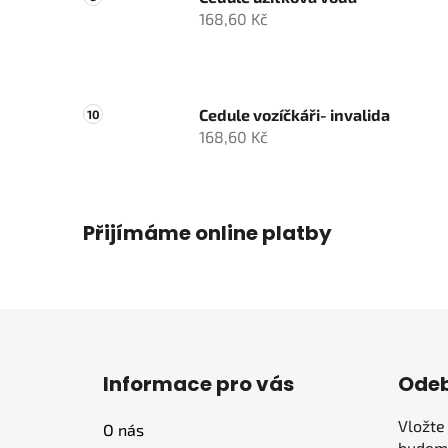
168,60 Kč
Cedule vozíčkáři- invalida
168,60 Kč
Přijímáme online platby
Z
á
Informace pro vás
Odeb
p
a
Vložte
O nás
t
budeme