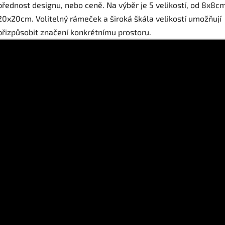
přednost designu, nebo ceně. Na výběr je 5 velikostí, od 8x8c
20x20cm. Volitelný rámeček a široká škála velikostí umožňují
přizpůsobit značení konkrétnímu prostoru.