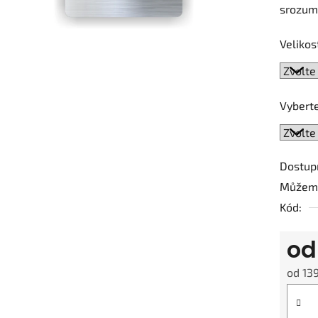
srozumi
je
0,0
Velikos
z
5
hvězdič
Vyberte
Dostup
Můžeme
Kód:
o
od
13
Měrná