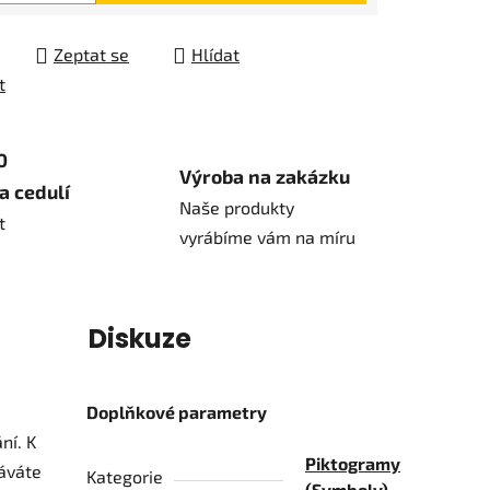
Zeptat se
Hlídat
t
0
Výroba na zakázku
a cedulí
Naše produkty
t
vyrábíme vám na míru
í
Diskuze
Doplňkové parametry
ní. K
Piktogramy
dáváte
Kategorie
(Symboly)