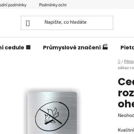
odní podmínky
Podmínky ochrany osobních údajů
Blog o c
í cedule 🔲
Průmyslové značení 🏭
Piet
Domů
/
Pikt
zákaz r
Ce
ro
oh
Průměr
Neoho
hodnoc
Kvalitn
produk