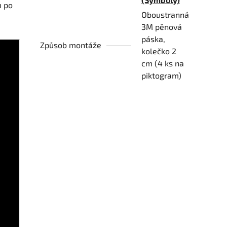
m po
Oboustranná
3M pěnová
páska,
Způsob montáže
kolečko 2
cm (4 ks na
piktogram)