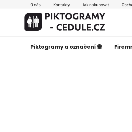
Přejít
O nás
Kontakty
Jak nakupovat
Obch
na
obsah
Piktogramy a označení 🚻
Firemn
P
o
s
t
r
a
n
n