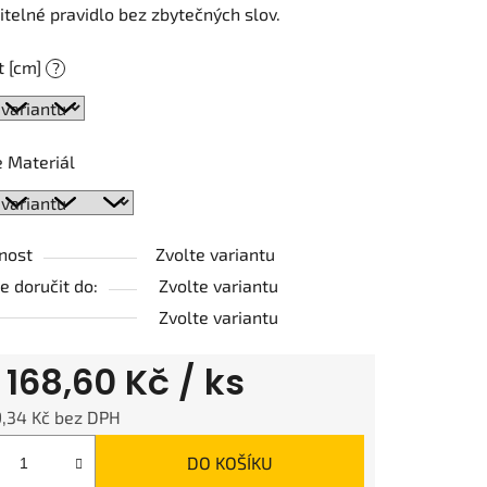
telné pravidlo bez zbytečných slov.
t [cm]
?
ek.
 Materiál
nost
Zvolte variantu
 doručit do:
Zvolte variantu
Zvolte variantu
d
168,60 Kč
/ ks
9,34 Kč
bez DPH
 cena:
DO KOŠÍKU