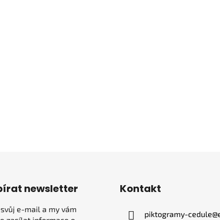
írat newsletter
Kontakt
 svůj e-mail a my vám
piktogramy-cedule
@
 zasílat informace o