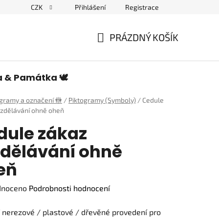
CZK
Přihlášení
Registrace
edulích a piktogramech
PRÁZDNÝ KOŠÍK
NÁKUPNÍ
KOŠÍK
a & Památka 🕊️
ogramy a označení 🚻
/
Piktogramy (Symboly)
/
Cedule
ozdělávání ohně oheň
dule zákaz
zdělávání ohně
eň
né
dnoceno
Podrobnosti hodnocení
ení
í nerezové / plastové / dřevěné provedení pro
tu