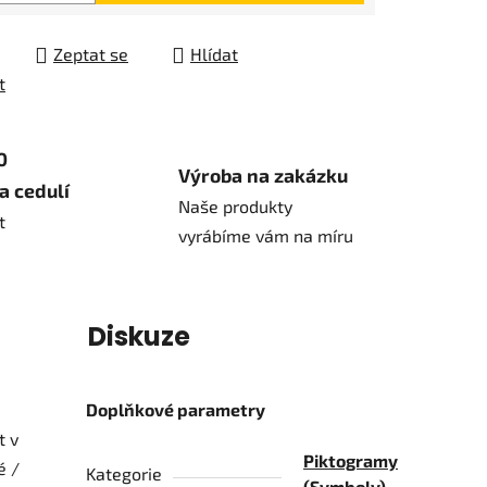
Zeptat se
Hlídat
t
0
Výroba na zakázku
a cedulí
Naše produkty
t
vyrábíme vám na míru
í
Diskuze
Doplňkové parametry
t v
Piktogramy
é /
Kategorie
(Symboly)