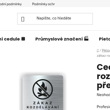
odní podmínky
Podmínky ochrany osobních údajů
Blog o c
í cedule 🔲
Průmyslové značení 🏭
Piet
Domů
/
Pikt
zákaz ro
Ce
ro
př
Průměr
Neoho
hodnoc
Profesi
produk