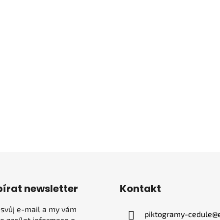
írat newsletter
Kontakt
 svůj e-mail a my vám
piktogramy-cedule
@
 zasílat informace o