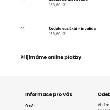
168,60 Kč
Cedule vozíčkáři- invalida
168,60 Kč
Přijímáme online platby
Z
á
Informace pro vás
Odeb
p
a
Vložte
O nás
t
budeme