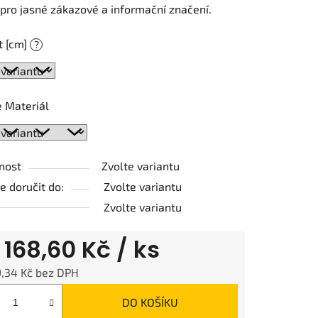
pro jasné zákazové a informační značení.
t [cm]
?
ek.
 Materiál
nost
Zvolte variantu
 doručit do:
Zvolte variantu
Zvolte variantu
d
168,60 Kč
/ ks
9,34 Kč
bez DPH
 cena:
DO KOŠÍKU