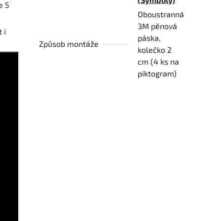
e 5
Oboustranná
3M pěnová
 i
páska,
Způsob montáže
kolečko 2
cm (4 ks na
piktogram)