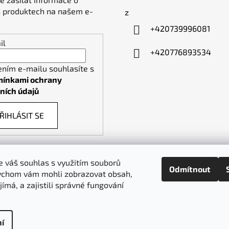
 produktech na našem e-
z
+420739996081
il
+420776893534
ením e-mailu souhlasíte s
ínkami ochrany
ních údajů
ŘIHLÁSIT SE
 váš souhlas s využitím souborů
Odmítnout
ychom vám mohli zobrazovat obsah,
piktogramy-cedule.cz
denex.cz
jímá, a zajistili správné fungování
í