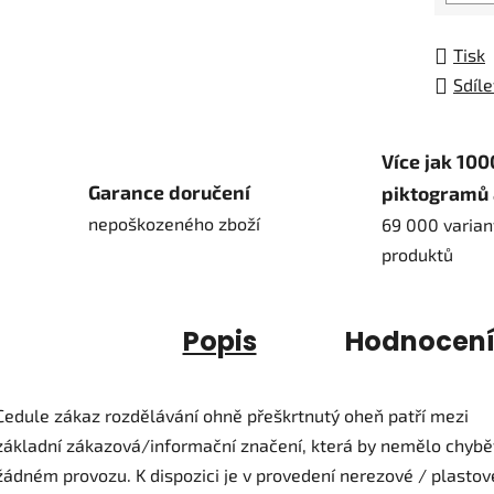
Tisk
Sdíle
Více jak 100
Garance doručení
piktogramů 
nepoškozeného zboží
69 000 varian
produktů
Popis
Hodnocen
Cedule zákaz rozdělávání ohně přeškrtnutý oheň patří mezi
základní zákazová/informační značení, která by nemělo chybě
žádném provozu. K dispozici je v provedení nerezové / plastov