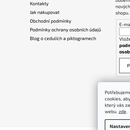
Kontakty
í
nových
Jak nakupovat
shopu.
Obchodní podmínky
E-ma
Podmínky ochrany osobních údajů
Blog o cedulích a piktogramech
Vlož
podm
osob
P
Potřebujeme
cookies, ab
který vás za
webu.
zde
.
Nastaven