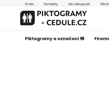
Přejít
O nás
Kontakty
Jak nakupovat
Obch
na
obsah
Piktogramy a označení 🚻
Firemn
P
o
s
t
r
a
n
n