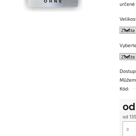
určené 
je
0,0
Velikos
z
5
hvězdič
Vyberte
Dostup
Můžeme
Kód:
o
od
13
Měrná