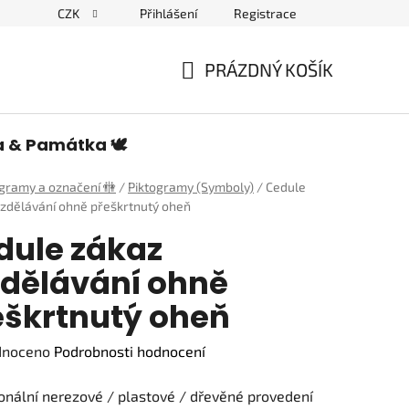
CZK
Přihlášení
Registrace
edulích a piktogramech
PRÁZDNÝ KOŠÍK
NÁKUPNÍ
KOŠÍK
a & Památka 🕊️
ogramy a označení 🚻
/
Piktogramy (Symboly)
/
Cedule
zdělávání ohně přeškrtnutý oheň
dule zákaz
zdělávání ohně
eškrtnutý oheň
né
dnoceno
Podrobnosti hodnocení
ení
onální nerezové / plastové / dřevěné provedení
tu