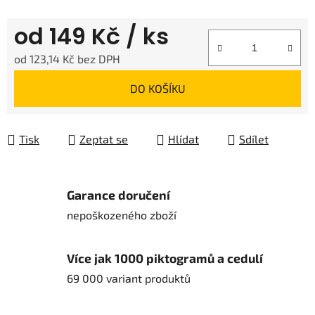
od
149 Kč
/ ks
od
123,14 Kč
bez DPH
Měrná cena:
DO KOŠÍKU
Tisk
Zeptat se
Hlídat
Sdílet
Garance doručení
nepoškozeného zboží
Více jak 1000 piktogramů a cedulí
69 000 variant produktů