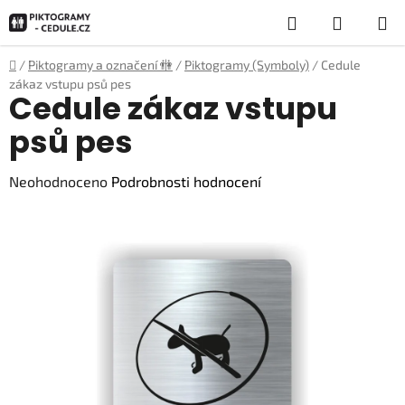
Přejít
Hledat
NÁKUP
na
obsah
KOŠÍK
Domů
/
Piktogramy a označení 🚻
/
Piktogramy (Symboly)
/
Cedule
zákaz vstupu psů pes
Cedule zákaz vstupu
psů pes
Průměrné
Neohodnoceno
Podrobnosti hodnocení
hodnocení
produktu
je
0,0
z
5
hvězdiček.