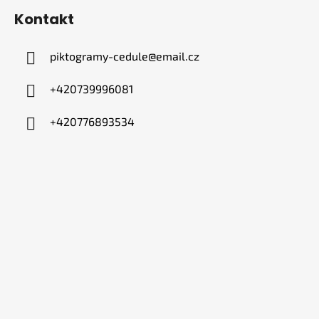
Kontakt
piktogramy-cedule
@
email.cz
+420739996081
+420776893534