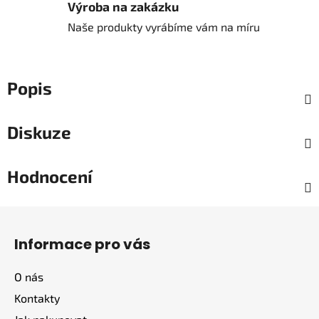
Výroba na zakázku
Naše produkty vyrábíme vám na míru
Popis
Diskuze
Hodnocení
Z
á
Informace pro vás
p
a
O nás
t
Kontakty
í