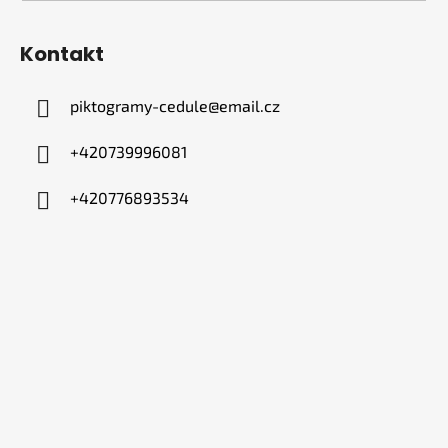
Kontakt
piktogramy-cedule
@
email.cz
+420739996081
+420776893534