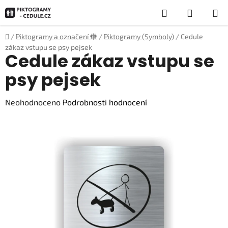
Přejít
Hledat
NÁKUP
na
obsah
KOŠÍK
Domů
/
Piktogramy a označení 🚻
/
Piktogramy (Symboly)
/
Cedule
zákaz vstupu se psy pejsek
Cedule zákaz vstupu se
psy pejsek
Průměrné
Neohodnoceno
Podrobnosti hodnocení
hodnocení
produktu
je
0,0
z
5
hvězdiček.