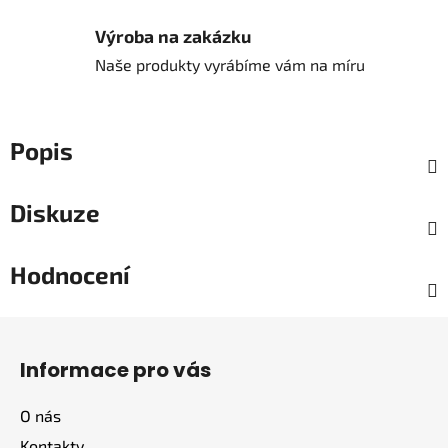
Výroba na zakázku
Naše produkty vyrábíme vám na míru
Popis
Diskuze
Hodnocení
Z
á
Informace pro vás
p
a
O nás
t
Kontakty