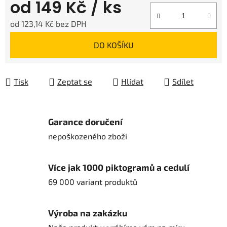
od
149 Kč
/ ks
od
123,14 Kč
bez DPH
Měrná cena:
DO KOŠÍKU
Tisk
Zeptat se
Hlídat
Sdílet
Garance doručení
nepoškozeného zboží
Více jak 1000 piktogramů a cedulí
69 000 variant produktů
Výroba na zakázku