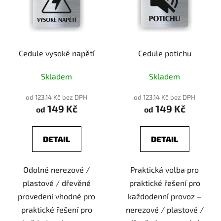
Cedule vysoké napětí
Cedule potichu
Skladem
Skladem
od 123,14 Kč bez DPH
od 123,14 Kč bez DPH
149 Kč
149 Kč
od
od
DETAIL
DETAIL
Odolné nerezové /
Praktická volba pro
plastové / dřevěné
praktické řešení pro
provedení vhodné pro
každodenní provoz –
praktické řešení pro
nerezové / plastové /