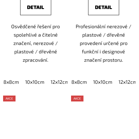
DETAIL
DETAIL
Osvědčené řešení pro
Profesionální nerezové /
spolehlivé a čitelné
plastové / dřevěné
značení, nerezové /
provedení určené pro
plastové / dřevěné
funkční i designové
zpracování.
značení prostoru.
8x8cm
10x10cm
12x12cm
8x8cm
15x15cm
10x10cm
20x20cm
12x12cm
AKCE
AKCE