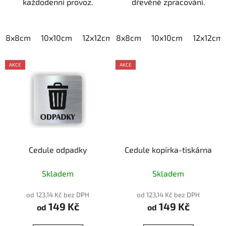
každodenní provoz.
dřevěné zpracování.
8x8cm
10x10cm
12x12cm
8x8cm
15x15cm
10x10cm
20x20cm
12x12cm
AKCE
AKCE
Cedule odpadky
Cedule kopírka-tiskárna
Skladem
Skladem
od 123,14 Kč bez DPH
od 123,14 Kč bez DPH
149 Kč
149 Kč
od
od