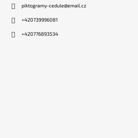
piktogramy-cedule
@
email.cz
+420739996081
+420776893534