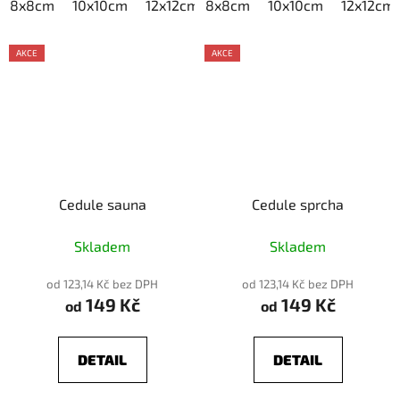
8x8cm
10x10cm
12x12cm
8x8cm
15x15cm
10x10cm
20x20cm
12x12cm
AKCE
AKCE
Cedule sauna
Cedule sprcha
Skladem
Skladem
od 123,14 Kč bez DPH
od 123,14 Kč bez DPH
149 Kč
149 Kč
od
od
DETAIL
DETAIL