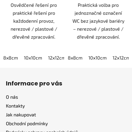
Osvědčené řešení pro
Praktická volba pro
praktické řešení pro
jednoznačné označení
každodenní provoz,
WC bez jazykové bariéry
nerezové / plastové /
– nerezové / plastové /
dřevěné zpracování.
dřevěné zpracování.
8x8cm
10x10cm
12x12cm
8x8cm
15x15cm
10x10cm
20x20cm
12x12cm
Z
á
Informace pro vás
p
a
O nás
t
Kontakty
í
Jak nakupovat
Obchodní podmínky