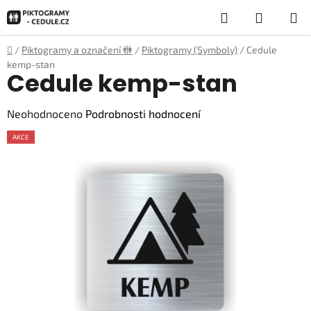
Přejít
Hledat
NÁKUP
na
obsah
KOŠÍK
Domů
/
Piktogramy a označení 🚻
/
Piktogramy (Symboly)
/
Cedule
kemp-stan
Cedule kemp-stan
Průměrné
Neohodnoceno
Podrobnosti hodnocení
hodnocení
AKCE
produktu
je
0,0
z
5
hvězdiček.