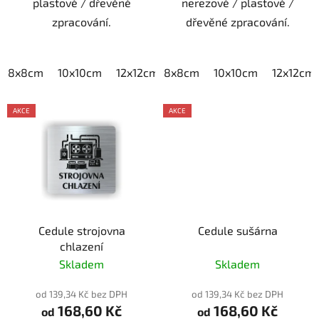
plastové / dřevěné
nerezové / plastové /
zpracování.
dřevěné zpracování.
8x8cm
10x10cm
12x12cm
8x8cm
15x15cm
10x10cm
20x20cm
12x12cm
AKCE
AKCE
Cedule strojovna
Cedule sušárna
chlazení
Skladem
Skladem
od 139,34 Kč bez DPH
od 139,34 Kč bez DPH
168,60 Kč
168,60 Kč
od
od