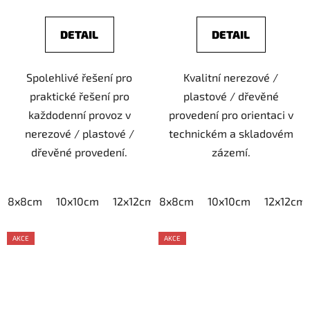
DETAIL
DETAIL
Spolehlivé řešení pro
Kvalitní nerezové /
praktické řešení pro
plastové / dřevěné
každodenní provoz v
provedení pro orientaci v
nerezové / plastové /
technickém a skladovém
dřevěné provedení.
zázemí.
8x8cm
10x10cm
12x12cm
8x8cm
15x15cm
10x10cm
20x20cm
12x12cm
AKCE
AKCE