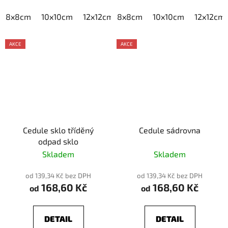
8x8cm
10x10cm
12x12cm
8x8cm
15x15cm
10x10cm
20x20cm
12x12cm
AKCE
AKCE
Cedule sklo tříděný
Cedule sádrovna
odpad sklo
Skladem
Skladem
od 139,34 Kč bez DPH
od 139,34 Kč bez DPH
168,60 Kč
168,60 Kč
od
od
DETAIL
DETAIL