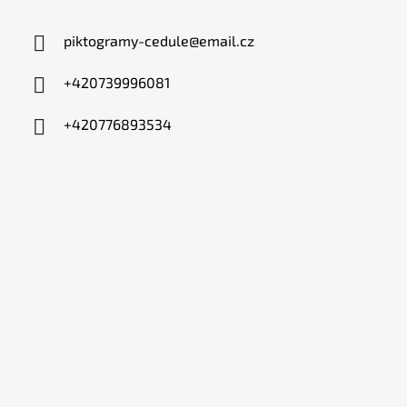
piktogramy-cedule
@
email.cz
+420739996081
+420776893534