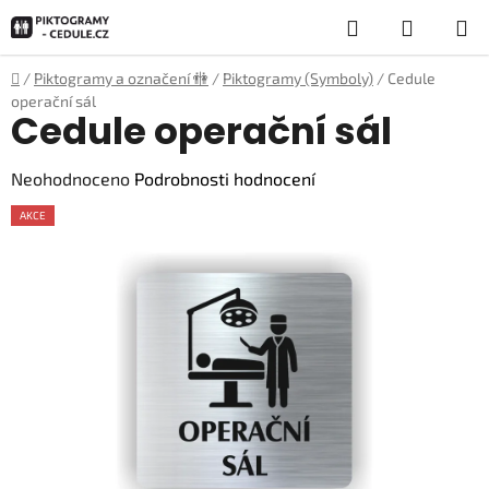
Přejít
Hledat
NÁKUP
na
obsah
KOŠÍK
Domů
/
Piktogramy a označení 🚻
/
Piktogramy (Symboly)
/
Cedule
operační sál
Cedule operační sál
Průměrné
Neohodnoceno
Podrobnosti hodnocení
hodnocení
AKCE
produktu
je
0,0
z
5
hvězdiček.