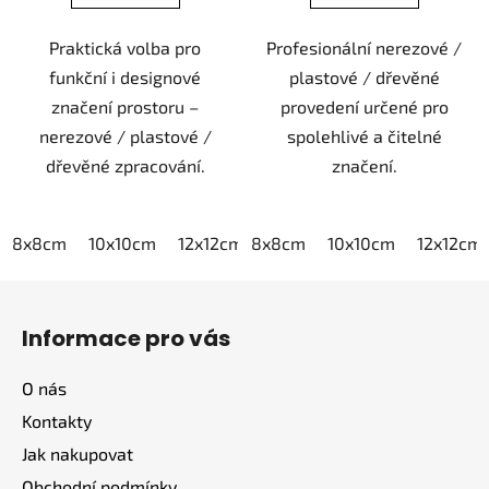
Praktická volba pro
Profesionální nerezové /
funkční i designové
plastové / dřevěné
značení prostoru –
provedení určené pro
nerezové / plastové /
spolehlivé a čitelné
dřevěné zpracování.
značení.
8x8cm
10x10cm
12x12cm
8x8cm
15x15cm
10x10cm
20x20cm
12x12cm
Z
á
Informace pro vás
p
a
O nás
t
Kontakty
í
Jak nakupovat
Obchodní podmínky