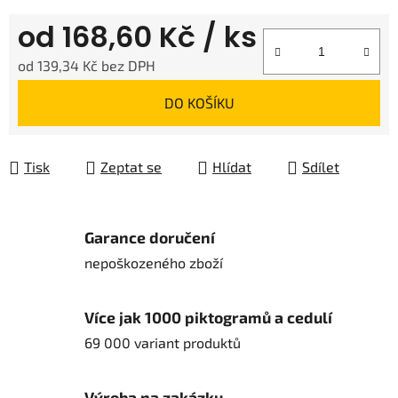
od
168,60 Kč
/ ks
od
139,34 Kč
bez DPH
Měrná cena:
DO KOŠÍKU
Tisk
Zeptat se
Hlídat
Sdílet
Garance doručení
nepoškozeného zboží
Více jak 1000 piktogramů a cedulí
69 000 variant produktů
Výroba na zakázku