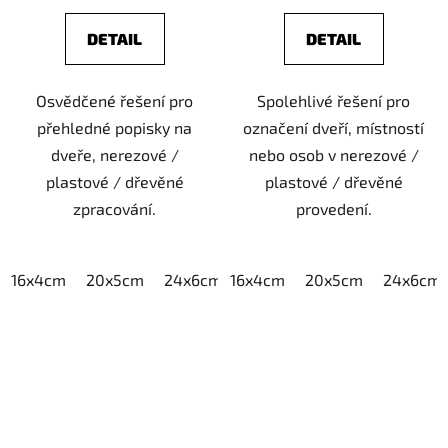
DETAIL
DETAIL
Osvědčené řešení pro
Spolehlivé řešení pro
přehledné popisky na
označení dveří, místností
dveře, nerezové /
nebo osob v nerezové /
plastové / dřevěné
plastové / dřevěné
zpracování.
provedení.
16x4cm
20x5cm
24x6cm
16x4cm
30x7,5cm
20x5cm
40x10cm
24x6cm