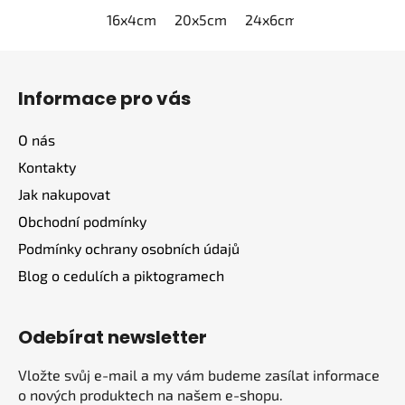
16x4cm
20x5cm
24x6cm
30x7,5cm
4
Z
á
Informace pro vás
p
a
O nás
t
Kontakty
í
Jak nakupovat
Obchodní podmínky
Podmínky ochrany osobních údajů
Blog o cedulích a piktogramech
Odebírat newsletter
Vložte svůj e-mail a my vám budeme zasílat informace
o nových produktech na našem e-shopu.