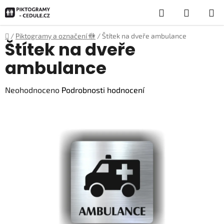
Přejít
Hledat
NÁKUP
na
obsah
KOŠÍK
Domů
/
Piktogramy a označení 🚻
/
Štítek na dveře ambulance
Štítek na dveře
ambulance
Průměrné
Neohodnoceno
Podrobnosti hodnocení
hodnocení
produktu
je
0,0
z
5
hvězdiček.