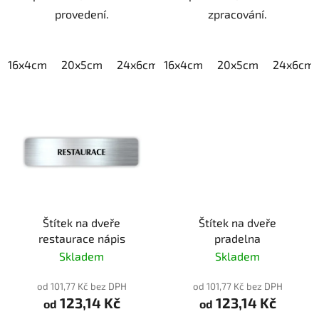
provedení.
zpracování.
16x4cm
20x5cm
24x6cm
16x4cm
30x7,5cm
20x5cm
40x10cm
24x6cm
Štítek na dveře
Štítek na dveře
restaurace nápis
pradelna
Skladem
Skladem
od 101,77 Kč bez DPH
od 101,77 Kč bez DPH
123,14 Kč
123,14 Kč
od
od