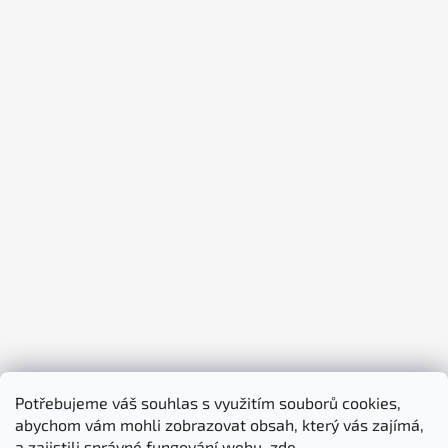
Potřebujeme váš souhlas s využitím souborů cookies,
abychom vám mohli zobrazovat obsah, který vás zajímá,
piktogramy-cedule.cz
denex.cz
a zajistili správné fungování webu.
zde
.