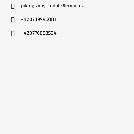
piktogramy-cedule
@
email.cz
+420739996081
+420776893534