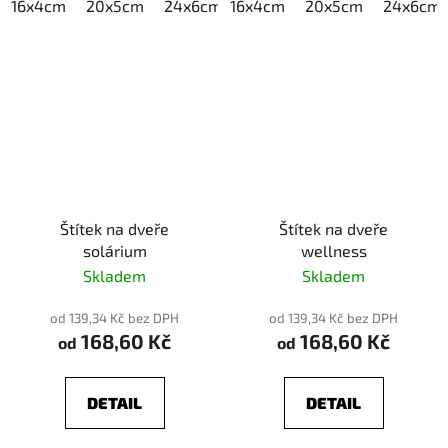
16x4cm
20x5cm
24x6cm
16x4cm
30x7,5cm
20x5cm
40x10cm
24x6cm
Štítek na dveře
Štítek na dveře
solárium
wellness
Skladem
Skladem
od 139,34 Kč bez DPH
od 139,34 Kč bez DPH
168,60 Kč
168,60 Kč
od
od
DETAIL
DETAIL