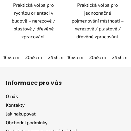
Praktická volba pro
Praktická volba pro
rychlou orientaci v
jednoznačné
budově – nerezové /
pojmenování místnosti –
plastové / dřevěné
nerezové / plastové /
zpracování.
dřevěné zpracování.
16x4cm
20x5cm
24x6cm
16x4cm
30x7,5cm
20x5cm
40x10cm
24x6cm
Z
á
Informace pro vás
p
a
O nás
t
Kontakty
í
Jak nakupovat
Obchodní podmínky