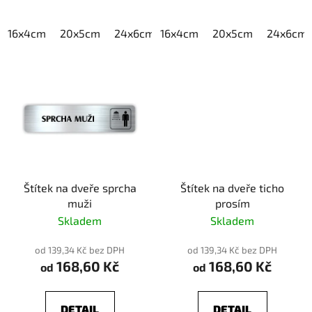
16x4cm
20x5cm
24x6cm
16x4cm
30x7,5cm
20x5cm
40x10cm
24x6cm
Štítek na dveře sprcha
Štítek na dveře ticho
muži
prosím
Skladem
Skladem
od 139,34 Kč bez DPH
od 139,34 Kč bez DPH
168,60 Kč
168,60 Kč
od
od
DETAIL
DETAIL