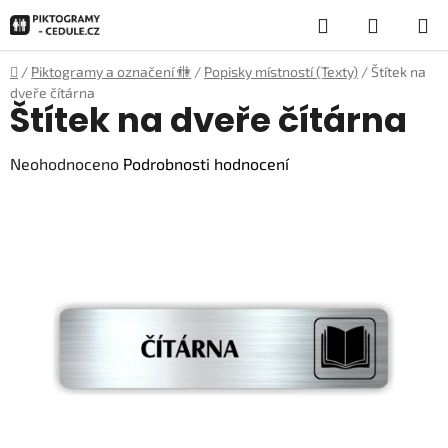
Přejít
Hledat
NÁKUP
na
obsah
KOŠÍK
Domů
/
Piktogramy a označení 🚻
/
Popisky místností (Texty)
/
Štítek na
dveře čítárna
Štítek na dveře čítárna
Průměrné
Neohodnoceno
Podrobnosti hodnocení
hodnocení
produktu
je
0,0
z
5
hvězdiček.