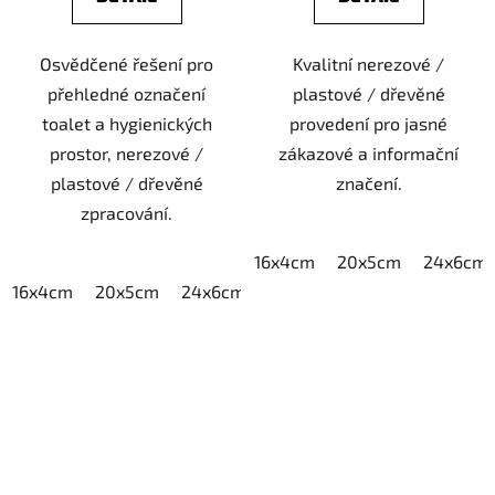
Osvědčené řešení pro
Kvalitní nerezové /
přehledné označení
plastové / dřevěné
toalet a hygienických
provedení pro jasné
prostor, nerezové /
zákazové a informační
plastové / dřevěné
značení.
zpracování.
16x4cm
20x5cm
24x6cm
16x4cm
20x5cm
24x6cm
30x7,5cm
40x10cm