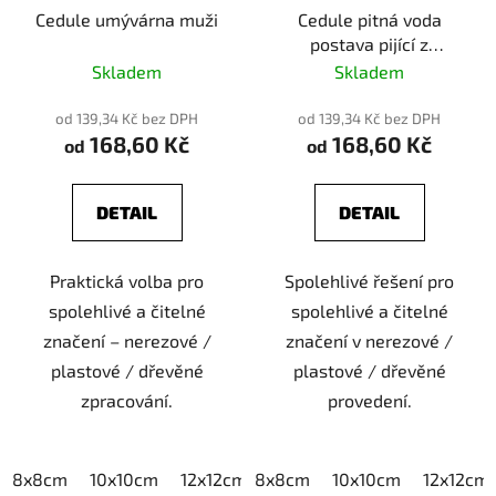
Cedule umývárna muži
Cedule pitná voda
postava pijící z
kohoutku
Skladem
Skladem
od 139,34 Kč bez DPH
od 139,34 Kč bez DPH
168,60 Kč
168,60 Kč
od
od
DETAIL
DETAIL
Praktická volba pro
Spolehlivé řešení pro
spolehlivé a čitelné
spolehlivé a čitelné
značení – nerezové /
značení v nerezové /
plastové / dřevěné
plastové / dřevěné
zpracování.
provedení.
8x8cm
10x10cm
12x12cm
8x8cm
15x15cm
10x10cm
20x20cm
12x12cm