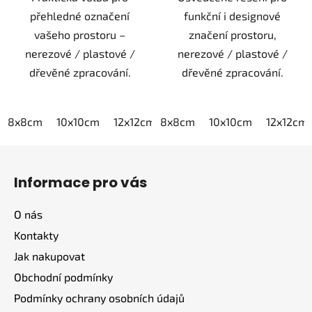
přehledné označení
funkční i designové
vašeho prostoru –
značení prostoru,
nerezové / plastové /
nerezové / plastové /
dřevěné zpracování.
dřevěné zpracování.
8x8cm
10x10cm
12x12cm
8x8cm
15x15cm
10x10cm
20x20cm
12x12cm
Z
á
Informace pro vás
p
a
O nás
t
Kontakty
í
Jak nakupovat
Obchodní podmínky
Podmínky ochrany osobních údajů