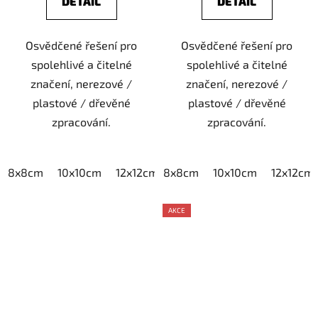
DETAIL
DETAIL
Osvědčené řešení pro
Osvědčené řešení pro
spolehlivé a čitelné
spolehlivé a čitelné
značení, nerezové /
značení, nerezové /
plastové / dřevěné
plastové / dřevěné
zpracování.
zpracování.
8x8cm
10x10cm
12x12cm
8x8cm
15x15cm
10x10cm
20x20cm
12x12cm
AKCE