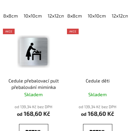
8x8cm
10x10cm
12x12cm
8x8cm
15x15cm
10x10cm
20x20cm
12x12cm
AKCE
AKCE
Cedule přebalovací pult
Cedule děti
přebalování miminka
Skladem
Skladem
od 139,34 Kč bez DPH
od 139,34 Kč bez DPH
168,60 Kč
168,60 Kč
od
od