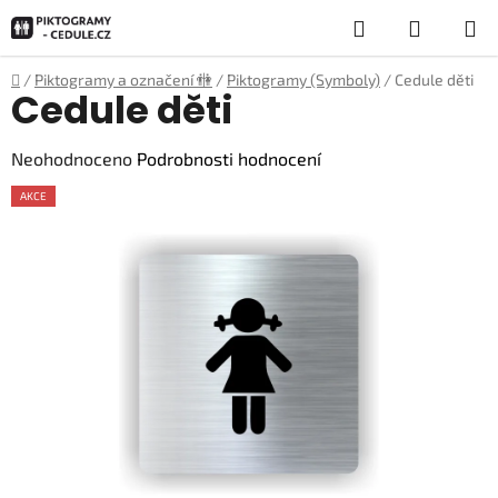
Přejít
Hledat
NÁKUP
na
obsah
KOŠÍK
Domů
/
Piktogramy a označení 🚻
/
Piktogramy (Symboly)
/
Cedule děti
Cedule děti
Průměrné
Neohodnoceno
Podrobnosti hodnocení
hodnocení
AKCE
produktu
je
0,0
z
5
hvězdiček.