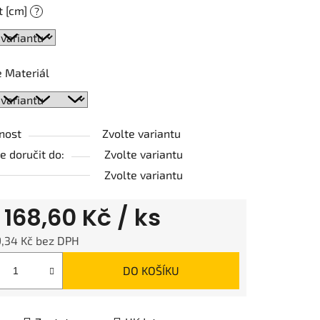
t [cm]
?
ek.
 Materiál
nost
Zvolte variantu
 doručit do:
Zvolte variantu
Zvolte variantu
d
168,60 Kč
/ ks
9,34 Kč
bez DPH
 cena:
DO KOŠÍKU