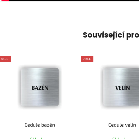
Související pr
AKCE
AKCE
Cedule bazén
Cedule velín