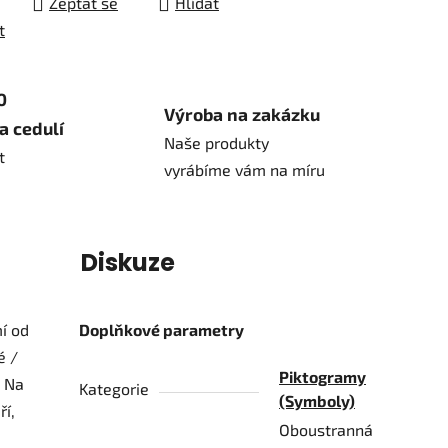
Zeptat se
Hlídat
t
0
Výroba na zakázku
a cedulí
Naše produkty
t
vyrábíme vám na míru
í
Diskuze
í od
Doplňkové parametry
é /
Piktogramy
. Na
Kategorie
(Symboly)
ří,
Oboustranná