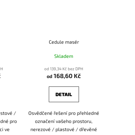
Cedule masér
Skladem
PH
od 139,34 Kč bez DPH
č
168,60 Kč
od
DETAIL
stové /
Osvědčené řešení pro přehledné
odné pro
označení vašeho prostoru,
ci ve
nerezové / plastové / dřevěné