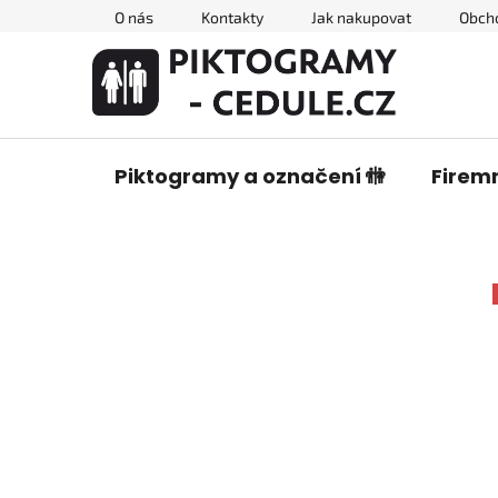
Přejít
O nás
Kontakty
Jak nakupovat
Obch
na
obsah
Piktogramy a označení 🚻
Firemn
P
o
s
t
r
a
n
n