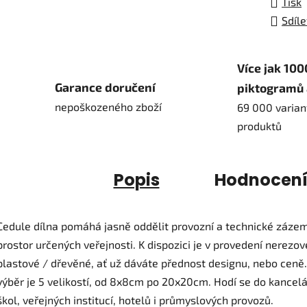
Tisk
Sdíle
Více jak 100
Garance doručení
piktogramů 
nepoškozeného zboží
69 000 varian
produktů
Popis
Hodnocen
Cedule dílna pomáhá jasně oddělit provozní a technické zázem
prostor určených veřejnosti. K dispozici je v provedení nerezov
plastové / dřevěné, ať už dáváte přednost designu, nebo ceně
výběr je 5 velikostí, od 8x8cm po 20x20cm. Hodí se do kancelá
škol, veřejných institucí, hotelů i průmyslových provozů.