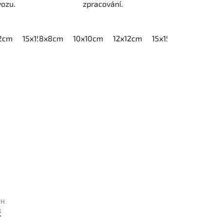
vozu.
zpracování.
12cm
15x15cm
8x8cm
20x20cm
10x10cm
12x12cm
15x15cm
20x20
PH
č