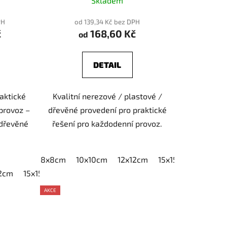
Skladem
PH
od 139,34 Kč bez DPH
č
168,60 Kč
od
DETAIL
raktické
Kvalitní nerezové / plastové /
provoz –
dřevěné provedení pro praktické
 dřevěné
řešení pro každodenní provoz.
8x8cm
10x10cm
12x12cm
15x15cm
20x20
12cm
15x15cm
20x20cm
AKCE