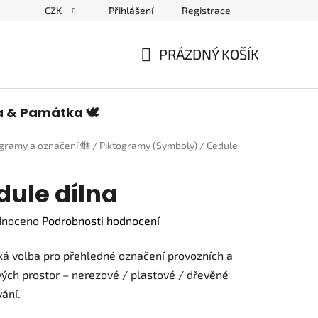
CZK
Přihlášení
Registrace
edulích a piktogramech
PRÁZDNÝ KOŠÍK
NÁKUPNÍ
KOŠÍK
a & Památka 🕊️
ogramy a označení 🚻
/
Piktogramy (Symboly)
/
Cedule
dule dílna
né
dnoceno
Podrobnosti hodnocení
ení
ká volba pro přehledné označení provozních a
tu
ých prostor – nerezové / plastové / dřevěné
ání.