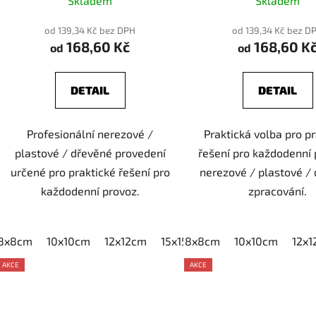
Skladem
Skladem
od 139,34 Kč bez DPH
od 139,34 Kč bez D
168,60 Kč
168,60 K
od
od
DETAIL
DETAIL
Profesionální nerezové /
Praktická volba pro p
plastové / dřevěné provedení
řešení pro každodenní 
určené pro praktické řešení pro
nerezové / plastové /
každodenní provoz.
zpracování.
8x8cm
10x10cm
12x12cm
15x15cm
8x8cm
20x20cm
10x10cm
12x
AKCE
AKCE