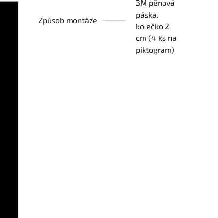
3M pěnová
páska,
Způsob montáže
kolečko 2
cm (4 ks na
piktogram)