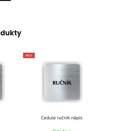
odukty
AKCE
Cedule ručník nápis