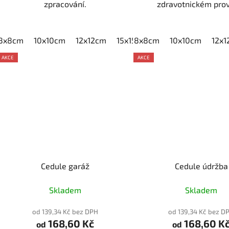
zpracování.
zdravotnickém pro
8x8cm
10x10cm
12x12cm
15x15cm
8x8cm
20x20cm
10x10cm
12x
AKCE
AKCE
Cedule garáž
Cedule údržba
Skladem
Skladem
od 139,34 Kč bez DPH
od 139,34 Kč bez D
168,60 Kč
168,60 K
od
od