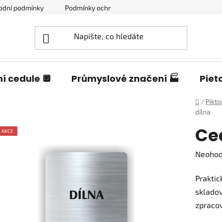
odní podmínky
Podmínky ochrany osobních údajů
Blog o c
í cedule 🔲
Průmyslové značení 🏭
Piet
Domů
/
Pikt
dílna
Ce
AKCE
Průměr
Neoho
hodnoc
Praktic
produk
skladov
je
zpracov
0,0
z