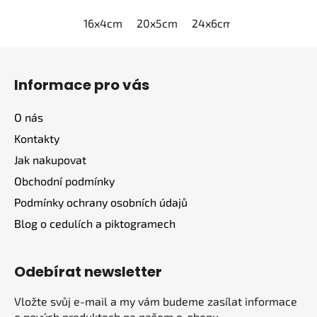
16x4cm
20x5cm
24x6cm
30x7,5cm
4
Z
á
Informace pro vás
p
a
O nás
t
Kontakty
í
Jak nakupovat
Obchodní podmínky
Podmínky ochrany osobních údajů
Blog o cedulích a piktogramech
Odebírat newsletter
Vložte svůj e-mail a my vám budeme zasílat informace
o nových produktech na našem e-shopu.