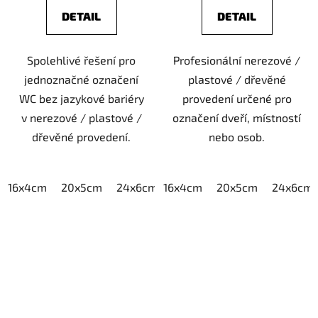
DETAIL
DETAIL
Spolehlivé řešení pro
Profesionální nerezové /
jednoznačné označení
plastové / dřevěné
WC bez jazykové bariéry
provedení určené pro
v nerezové / plastové /
označení dveří, místností
dřevěné provedení.
nebo osob.
16x4cm
20x5cm
24x6cm
16x4cm
30x7,5cm
20x5cm
40x10cm
24x6cm