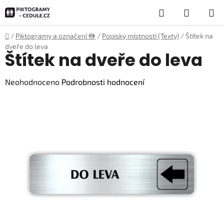
Přejít
Hledat
NÁKUP
na
obsah
KOŠÍK
Domů
/
Piktogramy a označení 🚻
/
Popisky místností (Texty)
/
Štítek na
dveře do leva
Štítek na dveře do leva
Průměrné
Neohodnoceno
Podrobnosti hodnocení
hodnocení
produktu
je
0,0
z
5
hvězdiček.